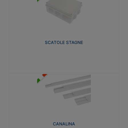
SCATOLE STAGNE
Realizzate in tecnopolimero isolante e non
propagante la fiamma glow-wire 650° e alta
resistenza al calore termocompressione con bilia
75°C.
SCATOLE STAGNE
Visualizza
CANALINA
Realizzate in tecnopolimero isolante a base di PVC
rigido autoestinguente V0-UL 94. Resistente alla
fiamma: Glow-wire 650°C.
CANALINA