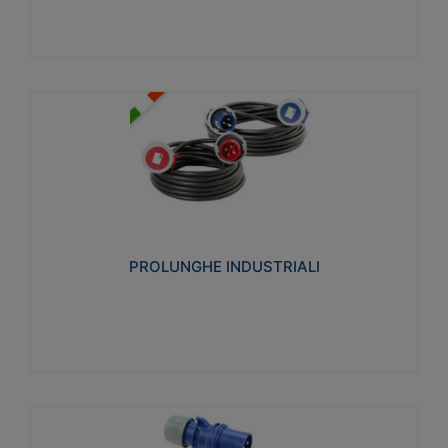
PROLUNGHE INDUSTRIALI
Realizzate in termoplastico glow wire test 750°C.
Costruite secondo le seguenti norme di riferimento
CEI 23-50. Grado di protezione: IP20D.
PROLUNGHE INDUSTRIALI
Visualizza