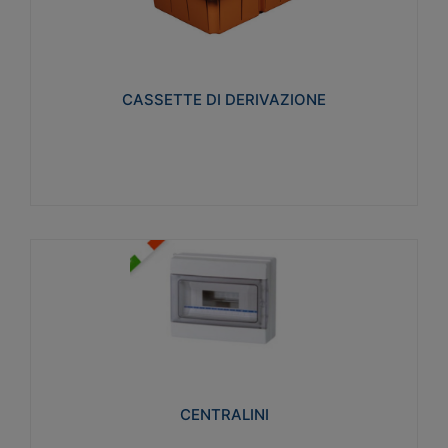
CASSETTE DI DERIVAZIONE
Realizzate in tecnopolimero isolante e non
propagante la fiamma glow-wire 650° per cassette
utilizzo da parete in muratura e per pareti in
cartongesso
CASSETTE DI DERIVAZIONE
Visualizza
CENTRALINI
Realizzati in tecnopolimero isolante e non
propagante la fiamma glow-wire 650° e alta
resistenza al calore termocompressione con bilia
75°C.
CENTRALINI