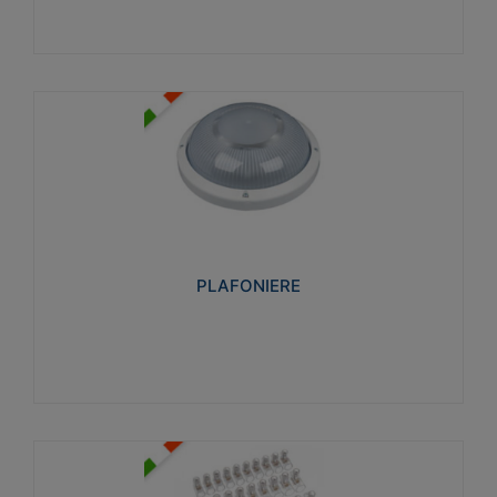
PLAFONIERE
Realizzate in tecnopolimero isolante e non
propagante la fiamma glow-wire 850°. Elevata
resistenza agli urti: IK07-IK 08.
PLAFONIERE
Visualizza