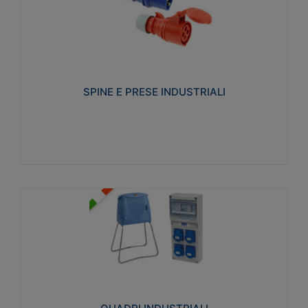
SPINE E PRESE INDUSTRIALI
Realizzate in termoplastico isolante e non
propagante la fiamma (Glow wire 650°C e parti
attive 850°C). Resistente agli agenti chimici con
particolari in acciaio inox.
SPINE E PRESE INDUSTRIALI
Visualizza
QUADRI INDUSTRIALI
Realizzati in tecnopolimero isolante e non
propagante la fiamma Glow-wire 650°. Elevata
resistenza agli urti: IK08. Colore: grigio RAL 7035.