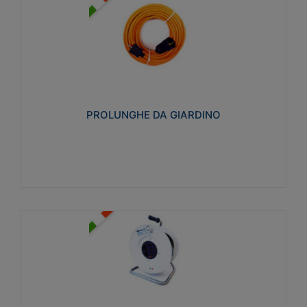
PROLUNGHE DA GIARDINO
Realizzate in tecnopolimero isolante flessibile e
estensibile non propagante la fiamma slow-wire
750°C. Grado di protezione: IP20
PROLUNGHE DA GIARDINO
Visualizza
AVVOLGICAVI CIVILI
Avvolgicavi domestici realizzati in ABS antiurto. Cavo
a marchio H05VV-F doppio isolamento. Spina