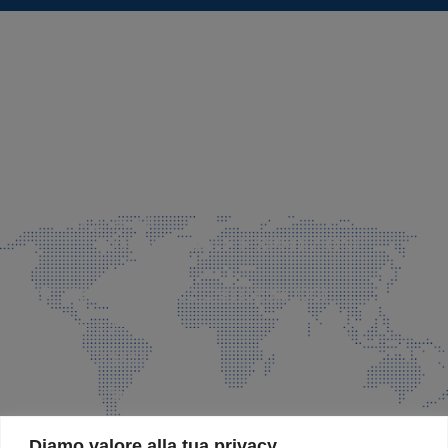
SEDE LEGALE E PRODUZIONE
Via Azzano S. Paolo, 21 Grassobbio (BG)
035 525015
035 335037
info@faeg.it
COMMERCIALE E SPEDIZIONI
Via Padre Elzi, 32 Grassobbio (BG)
035 525015
035 335037
info@faeg.it
SITE MAP
Diamo valore alla tua privacy