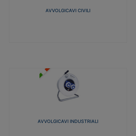
collegata al cavo con spinotti protetti
AVVOLGICAVI CIVILI
Visualizza
AVVOLGICAVI INDUSTRIALI
Cavo H07RN-F Norme CEI-64-8. Prese/spine volanti
industriali secondo le norme CEI EN 60309-1.
Utilizzo: varie tipologie, anche gravose,
collegamento mobile.
AVVOLGICAVI INDUSTRIALI
Visualizza