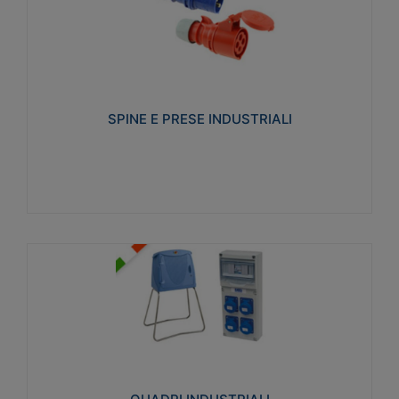
SPINE E PRESE INDUSTRIALI
Realizzate in termoplastico isolante e non
propagante la fiamma (Glow wire 650°C e parti
attive 850°C). Resistente agli agenti chimici con
particolari in acciaio inox.
SPINE E PRESE INDUSTRIALI
Visualizza
QUADRI INDUSTRIALI
Realizzati in tecnopolimero isolante e non
propagante la fiamma Glow-wire 650°. Elevata
resistenza agli urti: IK08. Colore: grigio RAL 7035.