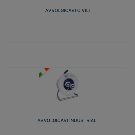
collegata al cavo con spinotti protetti
AVVOLGICAVI CIVILI
Visualizza
AVVOLGICAVI INDUSTRIALI
Cavo H07RN-F Norme CEI-64-8. Prese/spine volanti
industriali secondo le norme CEI EN 60309-1.
Utilizzo: varie tipologie, anche gravose,
collegamento mobile.
AVVOLGICAVI INDUSTRIALI
Visualizza