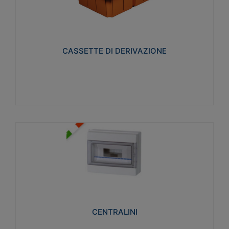
CASSETTE DI DERIVAZIONE
Realizzate in tecnopolimero isolante e non
propagante la fiamma glow-wire 650° per cassette
utilizzo da parete in muratura e per pareti in
cartongesso
CASSETTE DI DERIVAZIONE
Visualizza
CENTRALINI
Realizzati in tecnopolimero isolante e non
propagante la fiamma glow-wire 650° e alta
resistenza al calore termocompressione con bilia
75°C.
CENTRALINI