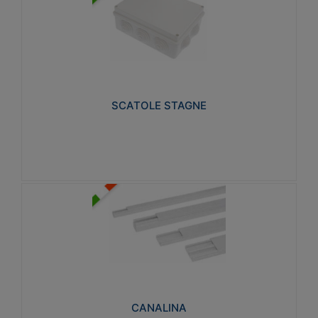
SCATOLE STAGNE
Realizzate in tecnopolimero isolante e non
propagante la fiamma glow-wire 650° e alta
resistenza al calore termocompressione con bilia
75°C.
SCATOLE STAGNE
Visualizza
CANALINA
Realizzate in tecnopolimero isolante a base di PVC
rigido autoestinguente V0-UL 94. Resistente alla
fiamma: Glow-wire 650°C.
CANALINA