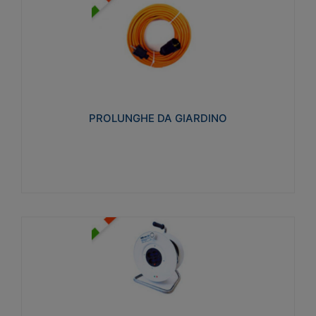
PROLUNGHE DA GIARDINO
Realizzate in tecnopolimero isolante flessibile e
estensibile non propagante la fiamma slow-wire
750°C. Grado di protezione: IP20
PROLUNGHE DA GIARDINO
Visualizza
AVVOLGICAVI CIVILI
Avvolgicavi domestici realizzati in ABS antiurto. Cavo
a marchio H05VV-F doppio isolamento. Spina