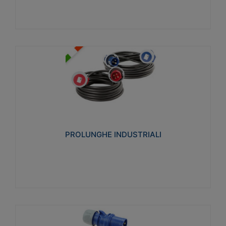
PROLUNGHE INDUSTRIALI
Realizzate in termoplastico glow wire test 750°C.
Costruite secondo le seguenti norme di riferimento
CEI 23-50. Grado di protezione: IP20D.
PROLUNGHE INDUSTRIALI
Visualizza