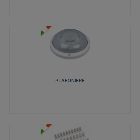
PLAFONIERE
Realizzate in tecnopolimero isolante e non
propagante la fiamma glow-wire 850°. Elevata
resistenza agli urti: IK07-IK 08.
PLAFONIERE
Visualizza