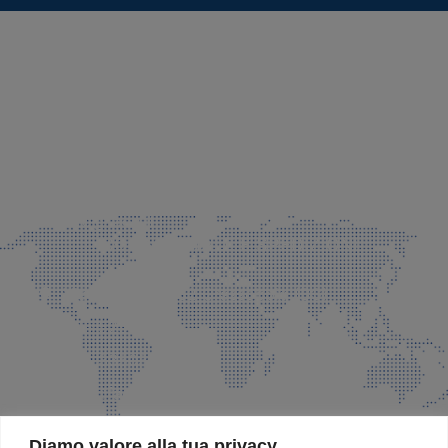
SEDE LEGALE E PRODUZIONE
Via Azzano S. Paolo, 21 Grassobbio (BG)
035 525015
035 335037
info@faeg.it
COMMERCIALE E SPEDIZIONI
Via Padre Elzi, 32 Grassobbio (BG)
035 525015
035 335037
info@faeg.it
SITE MAP
Diamo valore alla tua privacy