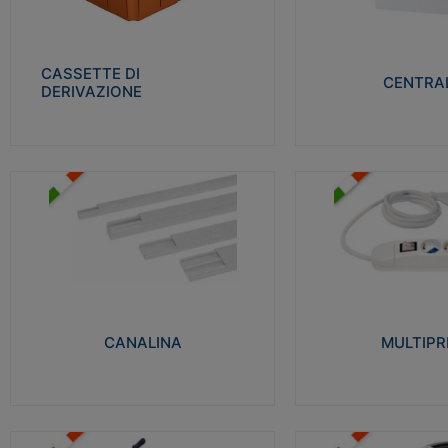
Realizzate in tecnopolimero isolante e non
Realizzati in tecnopolime
propagante la fiamma glow-wire 650° per
propagante la fiamma gl
cassette utilizzo da parete in muratura e
alta resistenza al calore
per pareti in cartongesso
termocompressione con b
CASSETTE DI
CENTRAL
DERIVAZIONE
Visualizza
Visu
MULTIPRESE
CANALINA
Realizzate in termoplasti
Realizzate in tecnopolimero isolante a base
750°C. Costruite secondo
di PVC rigido autoestinguente V0-UL 94.
norme di riferimento CEI
Resistente alla fiamma: Glow-wire 650°C.
protezione: IP20D.
CANALINA
MULTIPR
Visualizza
Visu