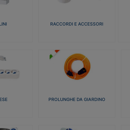
ro isolante e non
Realizzati in ottone e successivamente
Real
ow-wire 650° e
nichelati per conferire una migliore
pro
resistenza alle avverse condizioni
res
ilia 75°C.
ambientali in cui verranno utilizzati.
bili
INI
RACCORDI E ACCESSORI
alizza
Visualizza
PROLUNGHE DA GIARDINO
A
co glow wire test
Realizzate in tecnopolimero isolante
Av
 le seguenti
flessibile e estensibile non propagante la
a
 23-50. Grado di
fiamma slow-wire 750°C. Grado di
is
protezione: IP20
sp
ESE
PROLUNGHE DA GIARDINO
alizza
Visualizza