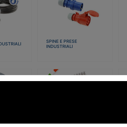
STRIALI
SPINE E PRESE INDUSTRIALI
Q
co glow wire test
Realizzate in termoplastico isolante e non
Re
 le seguenti
propagante la fiamma (Glow wire 650°C e
p
 23-50. Grado di
parti attive 850°C). Resistente agli agenti
El
chimici con particolari in acciaio inox.
gr
SPINE E PRESE
DUSTRIALI
INDUSTRIALI
alizza
Visualizza
FORBOX
S
I morsetti di giunzione unipolari si
At
ro isolante e non
utilizzano nelle cassette di derivazione e in
ca
ow-wire 850°.
tutte le connessioni “volanti” civili e
de
i: IK07-IK 08.
industriali in cui è richiesta praticità di
ny
installazione e sicurezza di connessione.
ERE
FORBOX
alizza
Visualizza