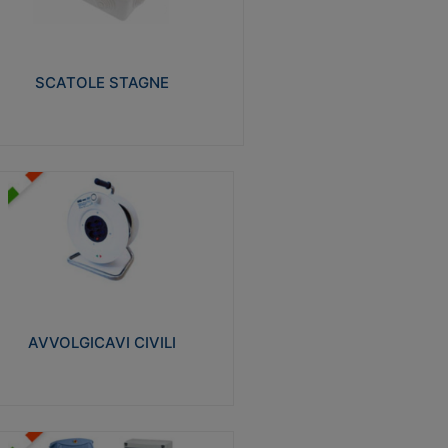
izzate in tecnopolimero isolante e non
pagante la fiamma glow-wire 650° e alta
istenza al calore termocompressione con
a 75°C.
SCATOLE STAGNE
Visualizza
VVOLGICAVI CIVILI
volgicavi domestici realizzati in ABS
ntiurto. Cavo a marchio H05VV-F doppio
olamento. Spina collegata al cavo con
inotti protetti
AVVOLGICAVI CIVILI
Visualizza