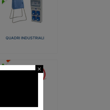
UADRI INDUSTRIALI
alizzati in tecnopolimero isolante e non
ropagante la fiamma Glow-wire 650°.
evata resistenza agli urti: IK08. Colore:
igio RAL 7035.
QUADRI INDUSTRIALI
Visualizza
ONDE
trezzi necessari al trascinamento delle
blature elettriche, dati, fonia, all’interno
lle canaline dedicate. Disponibili in
lon, poliestere, acciaio e fibra di vetro
SONDE
Visualizza