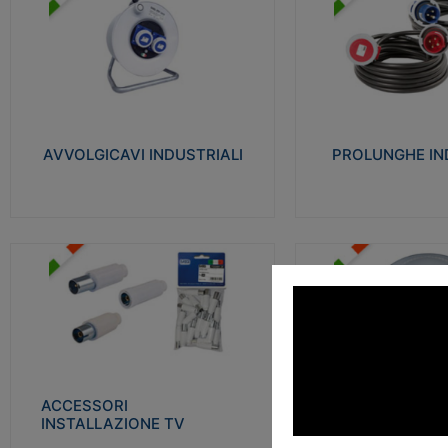
AVVOLGICAVI INDUSTRIALI
PROLUNGHE INDU
Cavo H07RN-F Norme CEI-64-8.
Realizzate in termoplasti
Prese/spine volanti industriali secondo le
750°C. Costruite secondo
norme CEI EN 60309-1. Utilizzo: varie
norme di riferimento CEI
tipologie, anche gravose, collegamento
protezione: IP20D.
mobile.
AVVOLGICAVI INDUSTRIALI
PROLUNGHE IN
Visu
Visualizza
ACCESSORI INSTALLAZIONE
PLAFONIERE
TV
Realizzate in tecnopolime
Realizzate in tecnopolimero isolante e
propagante la fiamma gl
acciaio nichelato per poter garantire una
Elevata resistenza agli urt
schermatura idonea a rendere i segnali TV
protetti dalle emissioni elettromagnetiche.
ACCESSORI
PLAFONI
Visu
INSTALLAZIONE TV
Visualizza