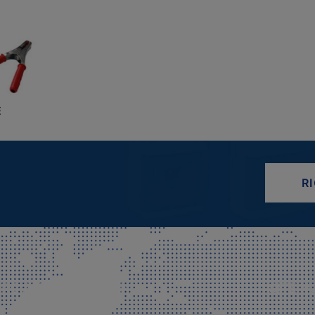
E
R
CIALE E SPEDIZIONI
SITE M