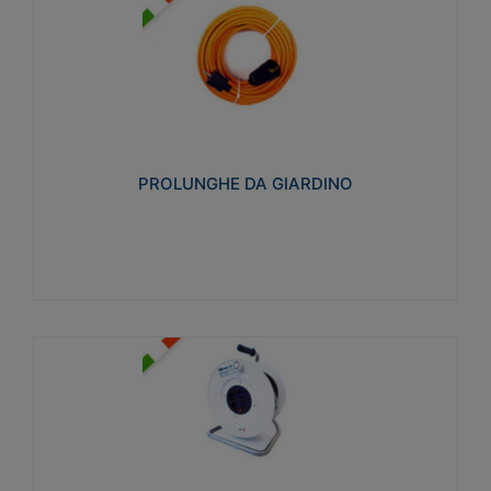
PROLUNGHE DA GIARDINO
Realizzate in tecnopolimero isolante flessibile e
estensibile non propagante la fiamma slow-wire
750°C. Grado di protezione: IP20
PROLUNGHE DA GIARDINO
Visualizza
AVVOLGICAVI CIVILI
Avvolgicavi domestici realizzati in ABS antiurto. Cavo
a marchio H05VV-F doppio isolamento. Spina