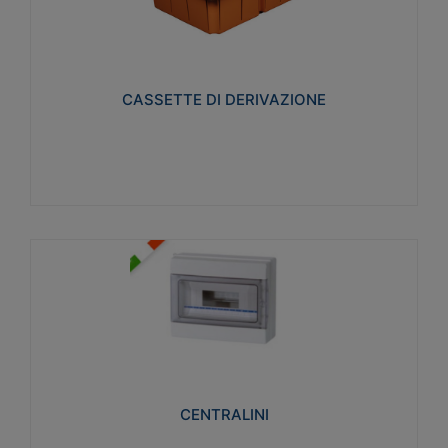
CASSETTE DI DERIVAZIONE
Realizzate in tecnopolimero isolante e non
propagante la fiamma glow-wire 650° per cassette
utilizzo da parete in muratura e per pareti in
cartongesso
CASSETTE DI DERIVAZIONE
Visualizza
CENTRALINI
Realizzati in tecnopolimero isolante e non
propagante la fiamma glow-wire 650° e alta
resistenza al calore termocompressione con bilia
75°C.
CENTRALINI