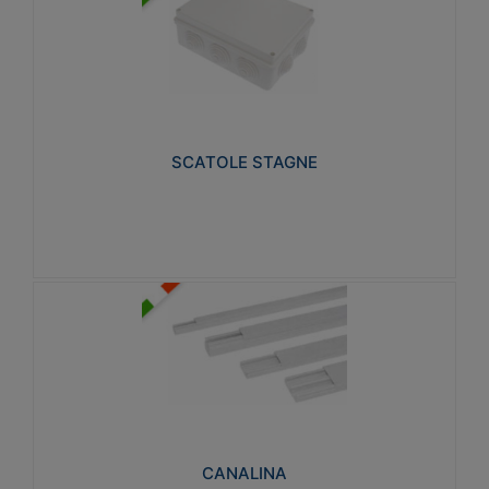
SCATOLE STAGNE
Realizzate in tecnopolimero isolante e non
propagante la fiamma glow-wire 650° e alta
resistenza al calore termocompressione con bilia
75°C.
SCATOLE STAGNE
Visualizza
CANALINA
Realizzate in tecnopolimero isolante a base di PVC
rigido autoestinguente V0-UL 94. Resistente alla
fiamma: Glow-wire 650°C.
CANALINA