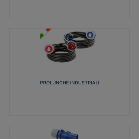
PROLUNGHE INDUSTRIALI
Realizzate in termoplastico glow wire test 750°C.
Costruite secondo le seguenti norme di riferimento
CEI 23-50. Grado di protezione: IP20D.
PROLUNGHE INDUSTRIALI
Visualizza