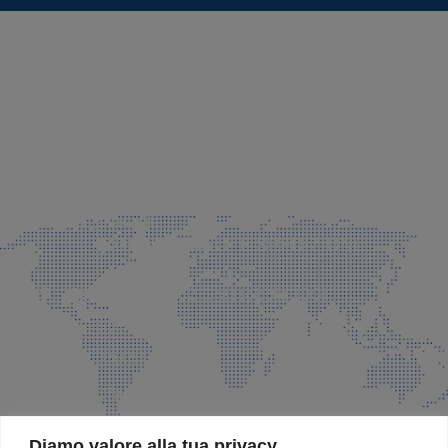
SEDE LEGALE E PRODUZIONE
Via Azzano S. Paolo, 21 Grassobbio (BG)
035 525015
035 335037
info@faeg.it
COMMERCIALE E SPEDIZIONI
Via Padre Elzi, 32 Grassobbio (BG)
035 525015
035 335037
info@faeg.it
SITE MAP
Diamo valore alla tua privacy