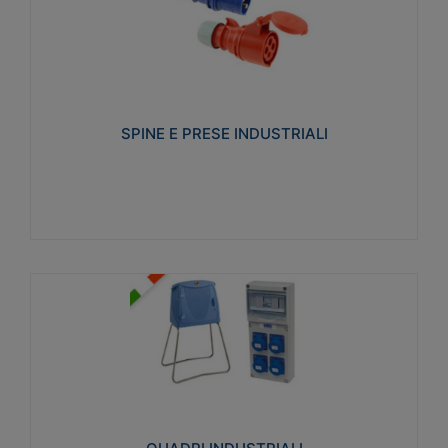
SPINE E PRESE INDUSTRIALI
Realizzate in termoplastico isolante e non
propagante la fiamma (Glow wire 650°C e parti
attive 850°C). Resistente agli agenti chimici con
particolari in acciaio inox.
SPINE E PRESE INDUSTRIALI
Visualizza
QUADRI INDUSTRIALI
Realizzati in tecnopolimero isolante e non
propagante la fiamma Glow-wire 650°. Elevata
resistenza agli urti: IK08. Colore: grigio RAL 7035.