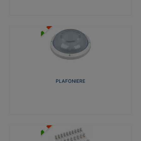
PLAFONIERE
Realizzate in tecnopolimero isolante e non
propagante la fiamma glow-wire 850°. Elevata
resistenza agli urti: IK07-IK 08.
PLAFONIERE
Visualizza