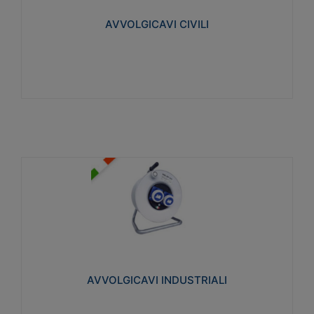
collegata al cavo con spinotti protetti
AVVOLGICAVI CIVILI
Visualizza
AVVOLGICAVI INDUSTRIALI
Cavo H07RN-F Norme CEI-64-8. Prese/spine volanti
industriali secondo le norme CEI EN 60309-1.
Utilizzo: varie tipologie, anche gravose,
collegamento mobile.
AVVOLGICAVI INDUSTRIALI
Visualizza