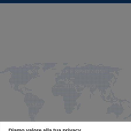
SEDE LEGALE E PRODUZIONE
Via Azzano S. Paolo, 21 Grassobbio (BG)
035 525015
035 335037
info@faeg.it
COMMERCIALE E SPEDIZIONI
Via Padre Elzi, 32 Grassobbio (BG)
035 525015
035 335037
info@faeg.it
SITE MAP
Diamo valore alla tua privacy