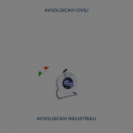
collegata al cavo con spinotti protetti
AVVOLGICAVI CIVILI
Visualizza
AVVOLGICAVI INDUSTRIALI
Cavo H07RN-F Norme CEI-64-8. Prese/spine volanti
industriali secondo le norme CEI EN 60309-1.
Utilizzo: varie tipologie, anche gravose,
collegamento mobile.
AVVOLGICAVI INDUSTRIALI
Visualizza