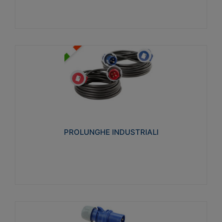
PROLUNGHE INDUSTRIALI
Realizzate in termoplastico glow wire test 750°C.
Costruite secondo le seguenti norme di riferimento
CEI 23-50. Grado di protezione: IP20D.
PROLUNGHE INDUSTRIALI
Visualizza