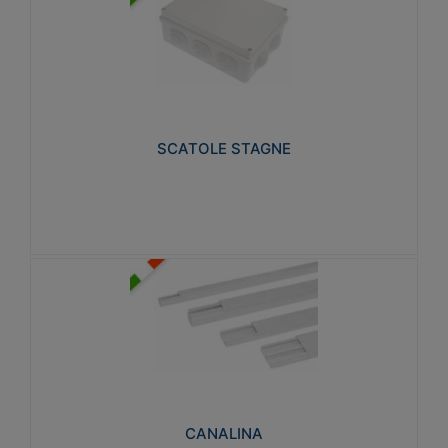
SCATOLE STAGNE
Realizzate in tecnopolimero isolante e non
propagante la fiamma glow-wire 650° e alta
resistenza al calore termocompressione con bilia
75°C.
SCATOLE STAGNE
Visualizza
CANALINA
Realizzate in tecnopolimero isolante a base di PVC
rigido autoestinguente V0-UL 94. Resistente alla
fiamma: Glow-wire 650°C.
CANALINA