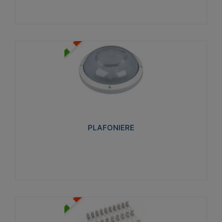
PLAFONIERE
Realizzate in tecnopolimero isolante e non
propagante la fiamma glow-wire 850°. Elevata
resistenza agli urti: IK07-IK 08.
PLAFONIERE
Visualizza