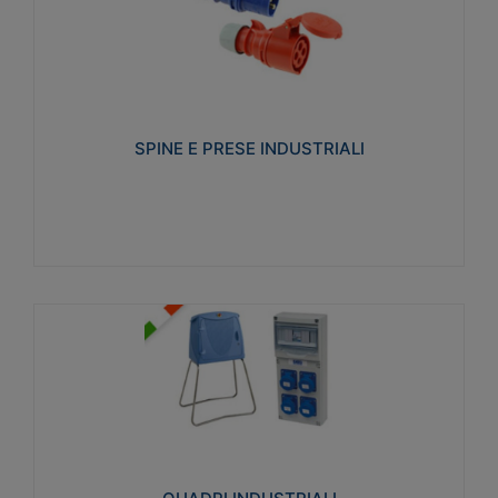
SPINE E PRESE INDUSTRIALI
Realizzate in termoplastico isolante e non
propagante la fiamma (Glow wire 650°C e parti
attive 850°C). Resistente agli agenti chimici con
particolari in acciaio inox.
SPINE E PRESE INDUSTRIALI
Visualizza
QUADRI INDUSTRIALI
Realizzati in tecnopolimero isolante e non
propagante la fiamma Glow-wire 650°. Elevata
resistenza agli urti: IK08. Colore: grigio RAL 7035.