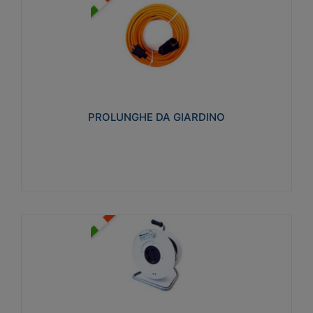
PROLUNGHE DA GIARDINO
Realizzate in tecnopolimero isolante flessibile e
estensibile non propagante la fiamma slow-wire
750°C. Grado di protezione: IP20
PROLUNGHE DA GIARDINO
Visualizza
AVVOLGICAVI CIVILI
Avvolgicavi domestici realizzati in ABS antiurto. Cavo
a marchio H05VV-F doppio isolamento. Spina