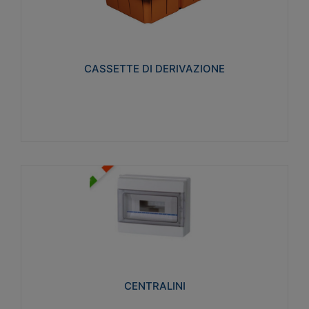
CASSETTE DI DERIVAZIONE
Realizzate in tecnopolimero isolante e non
propagante la fiamma glow-wire 650° per cassette
utilizzo da parete in muratura e per pareti in
cartongesso
CASSETTE DI DERIVAZIONE
Visualizza
CENTRALINI
Realizzati in tecnopolimero isolante e non
propagante la fiamma glow-wire 650° e alta
resistenza al calore termocompressione con bilia
75°C.
CENTRALINI