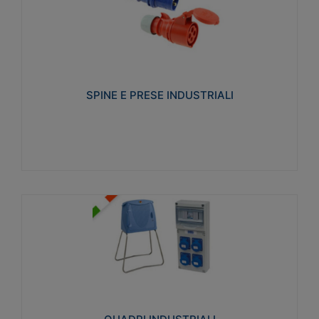
SPINE E PRESE INDUSTRIALI
Realizzate in termoplastico isolante e non
propagante la fiamma (Glow wire 650°C e parti
attive 850°C). Resistente agli agenti chimici con
particolari in acciaio inox.
SPINE E PRESE INDUSTRIALI
Visualizza
QUADRI INDUSTRIALI
Realizzati in tecnopolimero isolante e non
propagante la fiamma Glow-wire 650°. Elevata
resistenza agli urti: IK08. Colore: grigio RAL 7035.