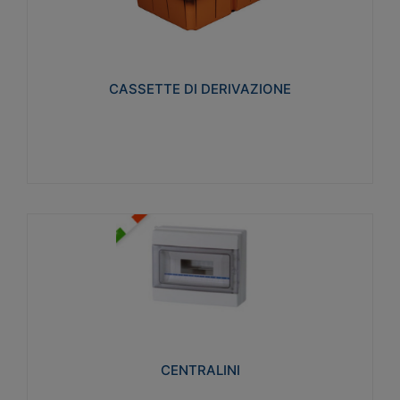
CASSETTE DI DERIVAZIONE
Realizzate in tecnopolimero isolante e non
propagante la fiamma glow-wire 650° per cassette
utilizzo da parete in muratura e per pareti in
cartongesso
CASSETTE DI DERIVAZIONE
Visualizza
CENTRALINI
Realizzati in tecnopolimero isolante e non
propagante la fiamma glow-wire 650° e alta
resistenza al calore termocompressione con bilia
75°C.
CENTRALINI