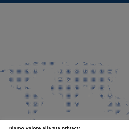
SEDE LEGALE E PRODUZIONE
Via Azzano S. Paolo, 21 Grassobbio (BG)
035 525015
035 335037
info@faeg.it
COMMERCIALE E SPEDIZIONI
Via Padre Elzi, 32 Grassobbio (BG)
035 525015
035 335037
info@faeg.it
SITE MAP
Diamo valore alla tua privacy