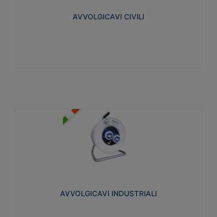
collegata al cavo con spinotti protetti
AVVOLGICAVI CIVILI
Visualizza
AVVOLGICAVI INDUSTRIALI
Cavo H07RN-F Norme CEI-64-8. Prese/spine volanti
industriali secondo le norme CEI EN 60309-1.
Utilizzo: varie tipologie, anche gravose,
collegamento mobile.
AVVOLGICAVI INDUSTRIALI
Visualizza