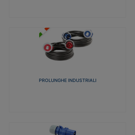
PROLUNGHE INDUSTRIALI
Realizzate in termoplastico glow wire test 750°C.
Costruite secondo le seguenti norme di riferimento
CEI 23-50. Grado di protezione: IP20D.
PROLUNGHE INDUSTRIALI
Visualizza