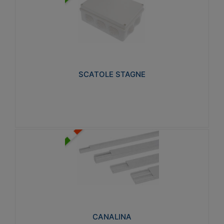
SCATOLE STAGNE
Realizzate in tecnopolimero isolante e non
propagante la fiamma glow-wire 650° e alta
resistenza al calore termocompressione con bilia
75°C.
SCATOLE STAGNE
Visualizza
CANALINA
Realizzate in tecnopolimero isolante a base di PVC
rigido autoestinguente V0-UL 94. Resistente alla
fiamma: Glow-wire 650°C.
CANALINA