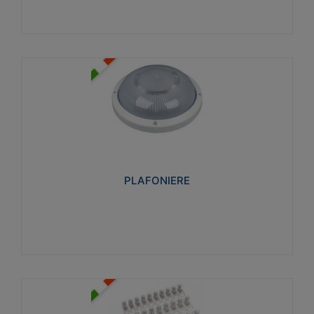
PLAFONIERE
Realizzate in tecnopolimero isolante e non
propagante la fiamma glow-wire 850°. Elevata
resistenza agli urti: IK07-IK 08.
PLAFONIERE
Visualizza