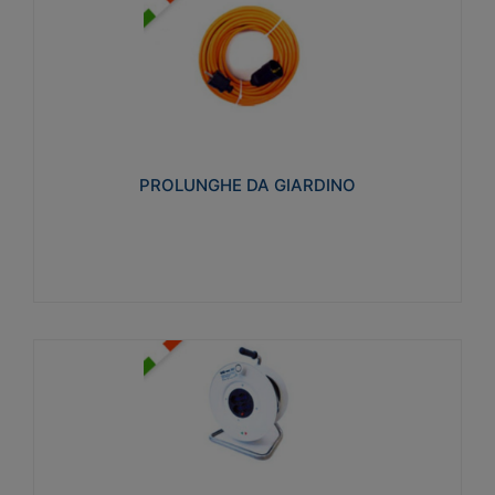
PROLUNGHE DA GIARDINO
Realizzate in tecnopolimero isolante flessibile e
estensibile non propagante la fiamma slow-wire
750°C. Grado di protezione: IP20
PROLUNGHE DA GIARDINO
Visualizza
AVVOLGICAVI CIVILI
Avvolgicavi domestici realizzati in ABS antiurto. Cavo
a marchio H05VV-F doppio isolamento. Spina