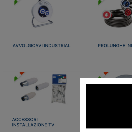
AVVOLGICAVI INDUSTRIALI
PROLUNGHE INDU
Cavo H07RN-F Norme CEI-64-8.
Realizzate in termoplasti
Prese/spine volanti industriali secondo le
750°C. Costruite secondo
norme CEI EN 60309-1. Utilizzo: varie
norme di riferimento CEI
tipologie, anche gravose, collegamento
protezione: IP20D.
mobile.
AVVOLGICAVI INDUSTRIALI
PROLUNGHE IN
Visu
Visualizza
ACCESSORI INSTALLAZIONE
PLAFONIERE
TV
Realizzate in tecnopolime
Realizzate in tecnopolimero isolante e
propagante la fiamma gl
acciaio nichelato per poter garantire una
Elevata resistenza agli urt
schermatura idonea a rendere i segnali TV
protetti dalle emissioni elettromagnetiche.
ACCESSORI
PLAFONI
Visu
INSTALLAZIONE TV
Visualizza