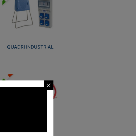
UADRI INDUSTRIALI
alizzati in tecnopolimero isolante e non
ropagante la fiamma Glow-wire 650°.
evata resistenza agli urti: IK08. Colore:
igio RAL 7035.
QUADRI INDUSTRIALI
Visualizza
ONDE
trezzi necessari al trascinamento delle
blature elettriche, dati, fonia, all’interno
lle canaline dedicate. Disponibili in
lon, poliestere, acciaio e fibra di vetro
SONDE
Visualizza