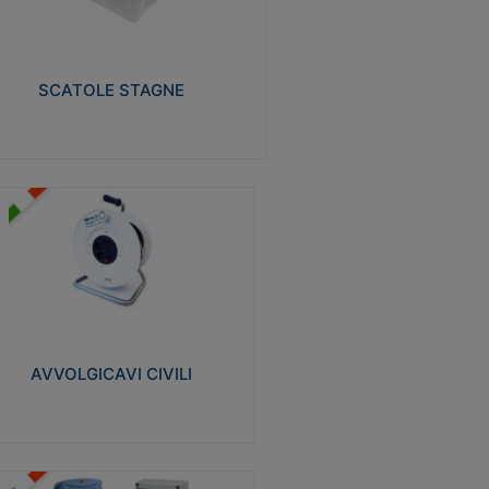
izzate in tecnopolimero isolante e non
pagante la fiamma glow-wire 650° e alta
istenza al calore termocompressione con
a 75°C.
SCATOLE STAGNE
Visualizza
VVOLGICAVI CIVILI
volgicavi domestici realizzati in ABS
ntiurto. Cavo a marchio H05VV-F doppio
olamento. Spina collegata al cavo con
inotti protetti
AVVOLGICAVI CIVILI
Visualizza