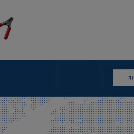
E
R
CIALE E SPEDIZIONI
SITE M