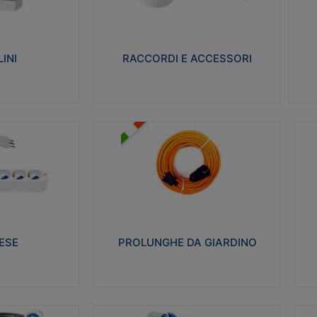
ro isolante e non
Realizzati in ottone e successivamente
Real
ow-wire 650° e
nichelati per conferire una migliore
pro
resistenza alle avverse condizioni
res
ilia 75°C.
ambientali in cui verranno utilizzati.
bili
INI
RACCORDI E ACCESSORI
alizza
Visualizza
PROLUNGHE DA GIARDINO
A
co glow wire test
Realizzate in tecnopolimero isolante
Av
 le seguenti
flessibile e estensibile non propagante la
a
 23-50. Grado di
fiamma slow-wire 750°C. Grado di
is
protezione: IP20
sp
ESE
PROLUNGHE DA GIARDINO
alizza
Visualizza