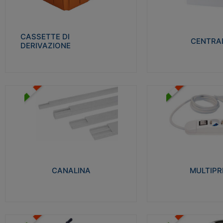
Realizzate in tecnopolimero isolante e non
Realizzati in tecnopolime
propagante la fiamma glow-wire 650° per
propagante la fiamma gl
cassette utilizzo da parete in muratura e
alta resistenza al calore
per pareti in cartongesso
termocompressione con b
CASSETTE DI
CENTRAL
DERIVAZIONE
Visualizza
Visu
MULTIPRESE
CANALINA
Realizzate in termoplasti
Realizzate in tecnopolimero isolante a base
750°C. Costruite secondo
di PVC rigido autoestinguente V0-UL 94.
norme di riferimento CEI
Resistente alla fiamma: Glow-wire 650°C.
protezione: IP20D.
CANALINA
MULTIPR
Visualizza
Visu