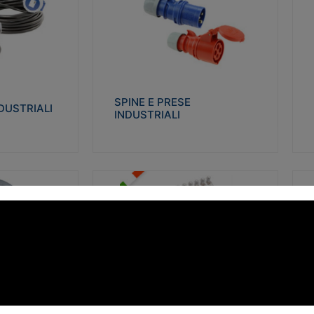
STRIALI
SPINE E PRESE INDUSTRIALI
Q
co glow wire test
Realizzate in termoplastico isolante e non
Re
 le seguenti
propagante la fiamma (Glow wire 650°C e
p
 23-50. Grado di
parti attive 850°C). Resistente agli agenti
El
chimici con particolari in acciaio inox.
gr
SPINE E PRESE
DUSTRIALI
INDUSTRIALI
alizza
Visualizza
FORBOX
S
I morsetti di giunzione unipolari si
At
ro isolante e non
utilizzano nelle cassette di derivazione e in
ca
ow-wire 850°.
tutte le connessioni “volanti” civili e
de
i: IK07-IK 08.
industriali in cui è richiesta praticità di
ny
installazione e sicurezza di connessione.
ERE
FORBOX
alizza
Visualizza