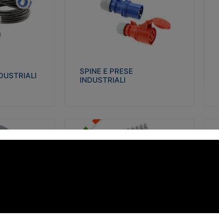
STRIALI
SPINE E PRESE INDUSTRIALI
Q
co glow wire test
Realizzate in termoplastico isolante e non
Re
 le seguenti
propagante la fiamma (Glow wire 650°C e
p
 23-50. Grado di
parti attive 850°C). Resistente agli agenti
El
chimici con particolari in acciaio inox.
gr
SPINE E PRESE
DUSTRIALI
INDUSTRIALI
alizza
Visualizza
FORBOX
S
I morsetti di giunzione unipolari si
At
ro isolante e non
utilizzano nelle cassette di derivazione e in
ca
ow-wire 850°.
tutte le connessioni “volanti” civili e
de
i: IK07-IK 08.
industriali in cui è richiesta praticità di
ny
installazione e sicurezza di connessione.
ERE
FORBOX
alizza
Visualizza