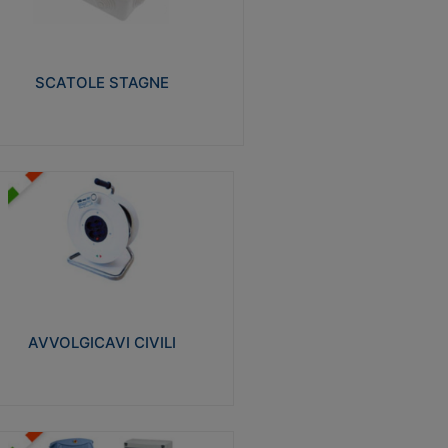
izzate in tecnopolimero isolante e non
pagante la fiamma glow-wire 650° e alta
istenza al calore termocompressione con
a 75°C.
SCATOLE STAGNE
Visualizza
VVOLGICAVI CIVILI
volgicavi domestici realizzati in ABS
ntiurto. Cavo a marchio H05VV-F doppio
olamento. Spina collegata al cavo con
inotti protetti
AVVOLGICAVI CIVILI
Visualizza