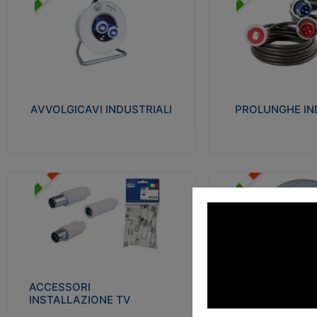
AVVOLGICAVI INDUSTRIALI
PROLUNGHE INDU
Cavo H07RN-F Norme CEI-64-8.
Realizzate in termoplasti
Prese/spine volanti industriali secondo le
750°C. Costruite secondo
norme CEI EN 60309-1. Utilizzo: varie
norme di riferimento CEI
tipologie, anche gravose, collegamento
protezione: IP20D.
mobile.
AVVOLGICAVI INDUSTRIALI
PROLUNGHE IN
Visu
Visualizza
ACCESSORI INSTALLAZIONE
PLAFONIERE
TV
Realizzate in tecnopolime
Realizzate in tecnopolimero isolante e
propagante la fiamma gl
acciaio nichelato per poter garantire una
Elevata resistenza agli urt
schermatura idonea a rendere i segnali TV
protetti dalle emissioni elettromagnetiche.
ACCESSORI
PLAFONI
Visu
INSTALLAZIONE TV
Visualizza