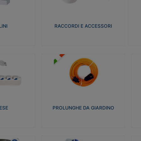
ro isolante e non
Realizzati in ottone e successivamente
Real
ow-wire 650° e
nichelati per conferire una migliore
pro
resistenza alle avverse condizioni
res
ilia 75°C.
ambientali in cui verranno utilizzati.
bili
INI
RACCORDI E ACCESSORI
alizza
Visualizza
PROLUNGHE DA GIARDINO
A
co glow wire test
Realizzate in tecnopolimero isolante
Av
 le seguenti
flessibile e estensibile non propagante la
a
 23-50. Grado di
fiamma slow-wire 750°C. Grado di
is
protezione: IP20
sp
ESE
PROLUNGHE DA GIARDINO
alizza
Visualizza