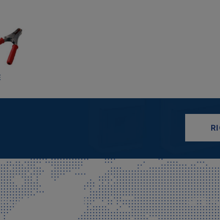
E
R
CIALE E SPEDIZIONI
SITE M