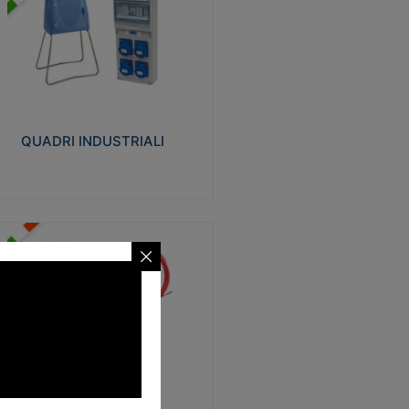
UADRI INDUSTRIALI
alizzati in tecnopolimero isolante e non
ropagante la fiamma Glow-wire 650°.
evata resistenza agli urti: IK08. Colore:
igio RAL 7035.
QUADRI INDUSTRIALI
Visualizza
ONDE
trezzi necessari al trascinamento delle
blature elettriche, dati, fonia, all’interno
lle canaline dedicate. Disponibili in
lon, poliestere, acciaio e fibra di vetro
SONDE
Visualizza