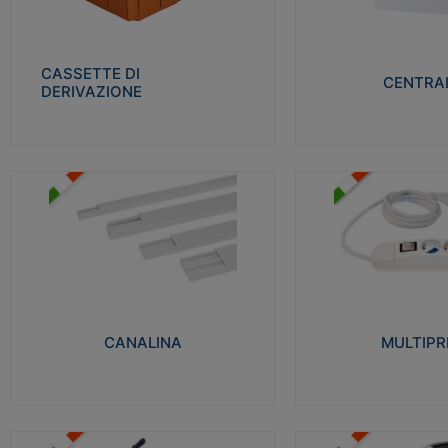
Realizzate in tecnopolimero isolante e non
Realizzati in tecnopolime
propagante la fiamma glow-wire 650° per
propagante la fiamma gl
cassette utilizzo da parete in muratura e
alta resistenza al calore
per pareti in cartongesso
termocompressione con b
CASSETTE DI
CENTRAL
DERIVAZIONE
Visualizza
Visu
MULTIPRESE
CANALINA
Realizzate in termoplasti
Realizzate in tecnopolimero isolante a base
750°C. Costruite secondo
di PVC rigido autoestinguente V0-UL 94.
norme di riferimento CEI
Resistente alla fiamma: Glow-wire 650°C.
protezione: IP20D.
CANALINA
MULTIPR
Visualizza
Visu