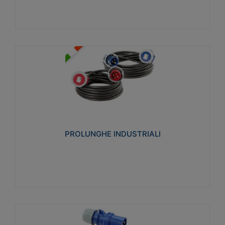
PROLUNGHE INDUSTRIALI
Realizzate in termoplastico glow wire test 750°C.
Costruite secondo le seguenti norme di riferimento
CEI 23-50. Grado di protezione: IP20D.
PROLUNGHE INDUSTRIALI
Visualizza