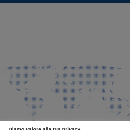
SEDE LEGALE E PRODUZIONE
Via Azzano S. Paolo, 21 Grassobbio (BG)
035 525015
035 335037
info@faeg.it
COMMERCIALE E SPEDIZIONI
Via Padre Elzi, 32 Grassobbio (BG)
035 525015
035 335037
info@faeg.it
SITE MAP
Diamo valore alla tua privacy