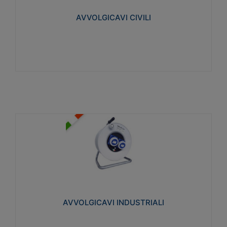
collegata al cavo con spinotti protetti
AVVOLGICAVI CIVILI
Visualizza
AVVOLGICAVI INDUSTRIALI
Cavo H07RN-F Norme CEI-64-8. Prese/spine volanti
industriali secondo le norme CEI EN 60309-1.
Utilizzo: varie tipologie, anche gravose,
collegamento mobile.
AVVOLGICAVI INDUSTRIALI
Visualizza