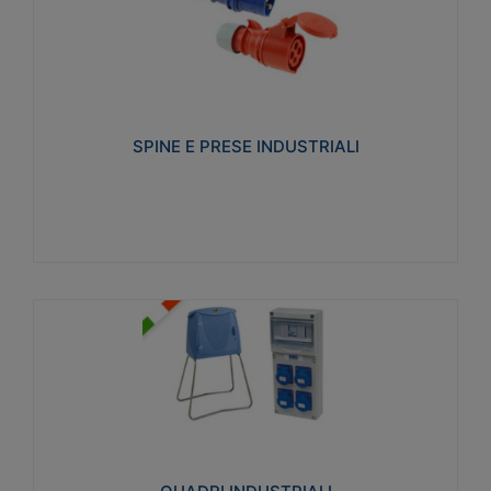
SPINE E PRESE INDUSTRIALI
Realizzate in termoplastico isolante e non
propagante la fiamma (Glow wire 650°C e parti
attive 850°C). Resistente agli agenti chimici con
particolari in acciaio inox.
SPINE E PRESE INDUSTRIALI
Visualizza
QUADRI INDUSTRIALI
Realizzati in tecnopolimero isolante e non
propagante la fiamma Glow-wire 650°. Elevata
resistenza agli urti: IK08. Colore: grigio RAL 7035.