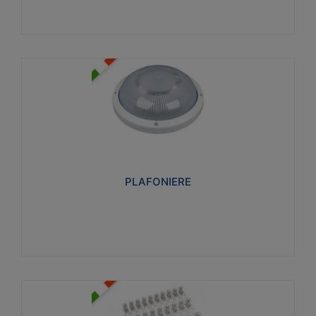
PLAFONIERE
Realizzate in tecnopolimero isolante e non
propagante la fiamma glow-wire 850°. Elevata
resistenza agli urti: IK07-IK 08.
PLAFONIERE
Visualizza