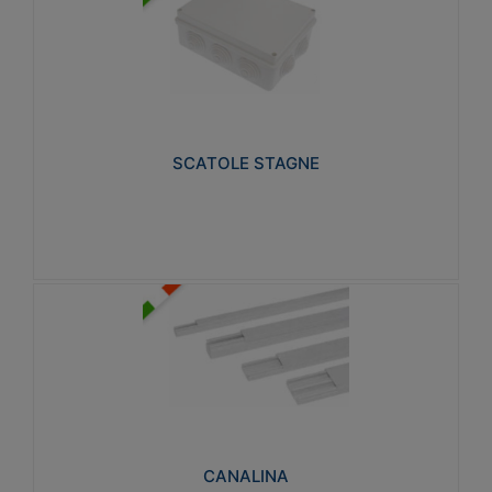
SCATOLE STAGNE
Realizzate in tecnopolimero isolante e non
propagante la fiamma glow-wire 650° e alta
resistenza al calore termocompressione con bilia
75°C.
SCATOLE STAGNE
Visualizza
CANALINA
Realizzate in tecnopolimero isolante a base di PVC
rigido autoestinguente V0-UL 94. Resistente alla
fiamma: Glow-wire 650°C.
CANALINA