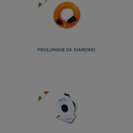
PROLUNGHE DA GIARDINO
Realizzate in tecnopolimero isolante flessibile e
estensibile non propagante la fiamma slow-wire
750°C. Grado di protezione: IP20
PROLUNGHE DA GIARDINO
Visualizza
AVVOLGICAVI CIVILI
Avvolgicavi domestici realizzati in ABS antiurto. Cavo
a marchio H05VV-F doppio isolamento. Spina