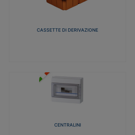
CASSETTE DI DERIVAZIONE
Realizzate in tecnopolimero isolante e non
propagante la fiamma glow-wire 650° per cassette
utilizzo da parete in muratura e per pareti in
cartongesso
CASSETTE DI DERIVAZIONE
Visualizza
CENTRALINI
Realizzati in tecnopolimero isolante e non
propagante la fiamma glow-wire 650° e alta
resistenza al calore termocompressione con bilia
75°C.
CENTRALINI