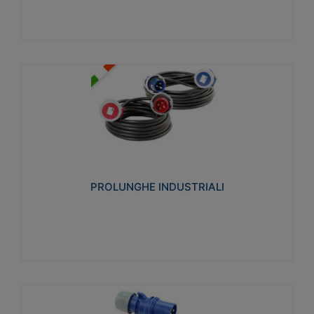
PROLUNGHE INDUSTRIALI
Realizzate in termoplastico glow wire test 750°C.
Costruite secondo le seguenti norme di riferimento
CEI 23-50. Grado di protezione: IP20D.
PROLUNGHE INDUSTRIALI
Visualizza