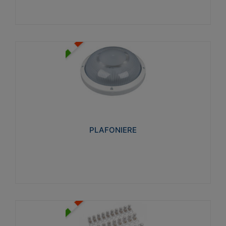
PLAFONIERE
Realizzate in tecnopolimero isolante e non
propagante la fiamma glow-wire 850°. Elevata
resistenza agli urti: IK07-IK 08.
PLAFONIERE
Visualizza