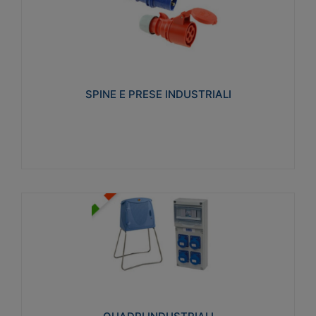
SPINE E PRESE INDUSTRIALI
Realizzate in termoplastico isolante e non
propagante la fiamma (Glow wire 650°C e parti
attive 850°C). Resistente agli agenti chimici con
particolari in acciaio inox.
SPINE E PRESE INDUSTRIALI
Visualizza
QUADRI INDUSTRIALI
Realizzati in tecnopolimero isolante e non
propagante la fiamma Glow-wire 650°. Elevata
resistenza agli urti: IK08. Colore: grigio RAL 7035.