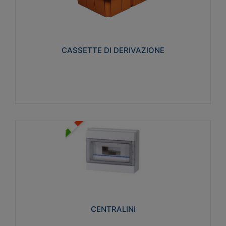
CASSETTE DI DERIVAZIONE
Realizzate in tecnopolimero isolante e non
propagante la fiamma glow-wire 650° per cassette
utilizzo da parete in muratura e per pareti in
cartongesso
CASSETTE DI DERIVAZIONE
Visualizza
CENTRALINI
Realizzati in tecnopolimero isolante e non
propagante la fiamma glow-wire 650° e alta
resistenza al calore termocompressione con bilia
75°C.
CENTRALINI