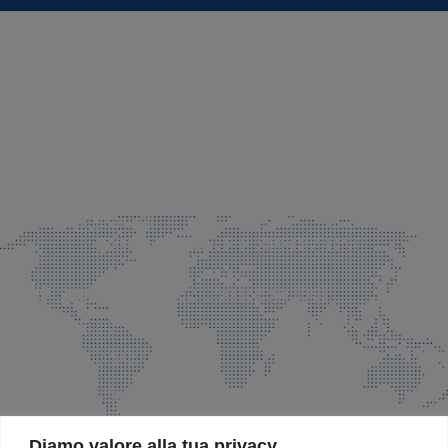
SEDE LEGALE E PRODUZIONE
Via Azzano S. Paolo, 21 Grassobbio (BG)
035 525015
035 335037
info@faeg.it
COMMERCIALE E SPEDIZIONI
Via Padre Elzi, 32 Grassobbio (BG)
035 525015
035 335037
info@faeg.it
SITE MAP
Diamo valore alla tua privacy