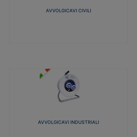
collegata al cavo con spinotti protetti
AVVOLGICAVI CIVILI
Visualizza
AVVOLGICAVI INDUSTRIALI
Cavo H07RN-F Norme CEI-64-8. Prese/spine volanti
industriali secondo le norme CEI EN 60309-1.
Utilizzo: varie tipologie, anche gravose,
collegamento mobile.
AVVOLGICAVI INDUSTRIALI
Visualizza