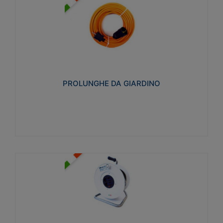
PROLUNGHE DA GIARDINO
Realizzate in tecnopolimero isolante flessibile e
estensibile non propagante la fiamma slow-wire
750°C. Grado di protezione: IP20
PROLUNGHE DA GIARDINO
Visualizza
AVVOLGICAVI CIVILI
Avvolgicavi domestici realizzati in ABS antiurto. Cavo
a marchio H05VV-F doppio isolamento. Spina