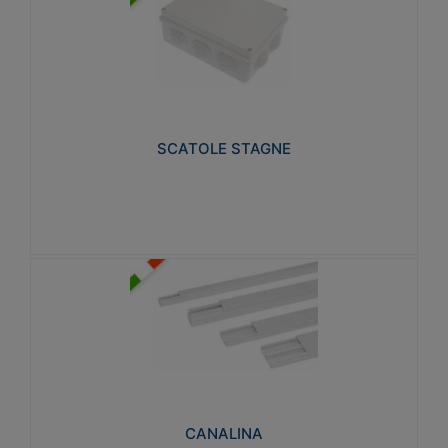
SCATOLE STAGNE
Realizzate in tecnopolimero isolante e non
propagante la fiamma glow-wire 650° e alta
resistenza al calore termocompressione con bilia
75°C.
SCATOLE STAGNE
Visualizza
CANALINA
Realizzate in tecnopolimero isolante a base di PVC
rigido autoestinguente V0-UL 94. Resistente alla
fiamma: Glow-wire 650°C.
CANALINA