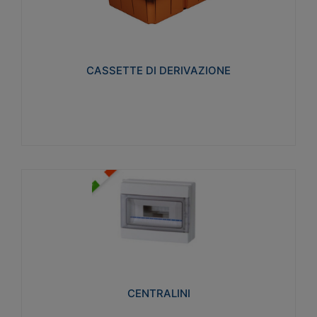
CASSETTE DI DERIVAZIONE
Realizzate in tecnopolimero isolante e non
propagante la fiamma glow-wire 650° per cassette
utilizzo da parete in muratura e per pareti in
cartongesso
CASSETTE DI DERIVAZIONE
Visualizza
CENTRALINI
Realizzati in tecnopolimero isolante e non
propagante la fiamma glow-wire 650° e alta
resistenza al calore termocompressione con bilia
75°C.
CENTRALINI