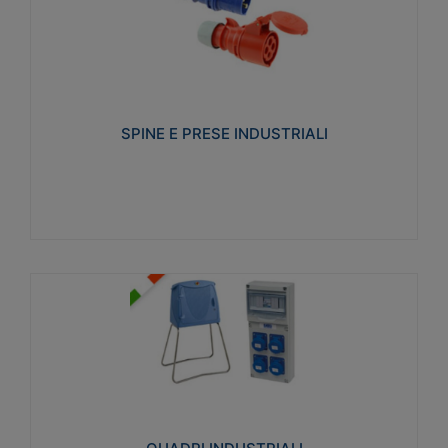
SPINE E PRESE INDUSTRIALI
Realizzate in termoplastico isolante e non
propagante la fiamma (Glow wire 650°C e parti
attive 850°C). Resistente agli agenti chimici con
particolari in acciaio inox.
SPINE E PRESE INDUSTRIALI
Visualizza
QUADRI INDUSTRIALI
Realizzati in tecnopolimero isolante e non
propagante la fiamma Glow-wire 650°. Elevata
resistenza agli urti: IK08. Colore: grigio RAL 7035.