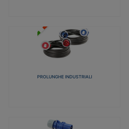
PROLUNGHE INDUSTRIALI
Realizzate in termoplastico glow wire test 750°C.
Costruite secondo le seguenti norme di riferimento
CEI 23-50. Grado di protezione: IP20D.
PROLUNGHE INDUSTRIALI
Visualizza