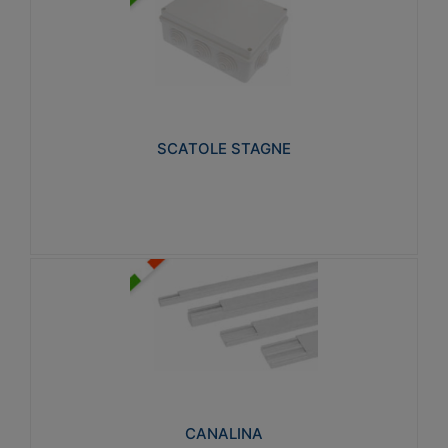
SCATOLE STAGNE
Realizzate in tecnopolimero isolante e non
propagante la fiamma glow-wire 650° e alta
resistenza al calore termocompressione con bilia
75°C.
SCATOLE STAGNE
Visualizza
CANALINA
Realizzate in tecnopolimero isolante a base di PVC
rigido autoestinguente V0-UL 94. Resistente alla
fiamma: Glow-wire 650°C.
CANALINA