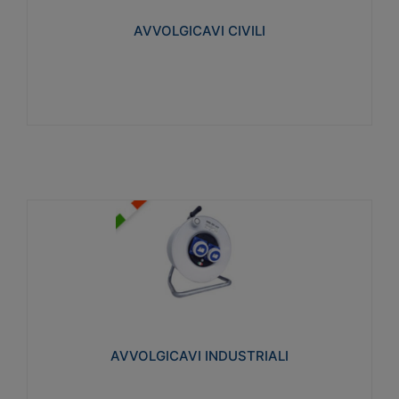
collegata al cavo con spinotti protetti
AVVOLGICAVI CIVILI
Visualizza
AVVOLGICAVI INDUSTRIALI
Cavo H07RN-F Norme CEI-64-8. Prese/spine volanti
industriali secondo le norme CEI EN 60309-1.
Utilizzo: varie tipologie, anche gravose,
collegamento mobile.
AVVOLGICAVI INDUSTRIALI
Visualizza