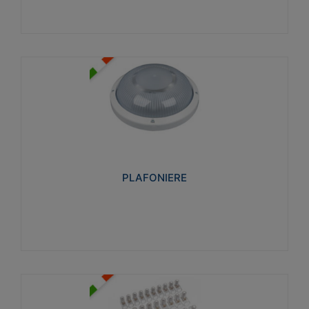
PLAFONIERE
Realizzate in tecnopolimero isolante e non
propagante la fiamma glow-wire 850°. Elevata
resistenza agli urti: IK07-IK 08.
PLAFONIERE
Visualizza