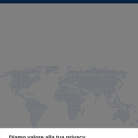
SEDE LEGALE E PRODUZIONE
Via Azzano S. Paolo, 21 Grassobbio (BG)
035 525015
035 335037
info@faeg.it
COMMERCIALE E SPEDIZIONI
Via Padre Elzi, 32 Grassobbio (BG)
035 525015
035 335037
info@faeg.it
SITE MAP
Diamo valore alla tua privacy