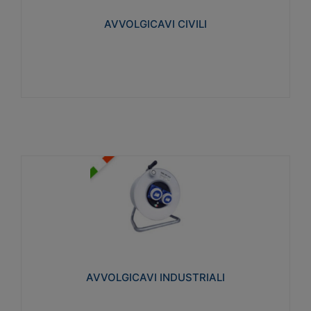
collegata al cavo con spinotti protetti
AVVOLGICAVI CIVILI
Visualizza
AVVOLGICAVI INDUSTRIALI
Cavo H07RN-F Norme CEI-64-8. Prese/spine volanti
industriali secondo le norme CEI EN 60309-1.
Utilizzo: varie tipologie, anche gravose,
collegamento mobile.
AVVOLGICAVI INDUSTRIALI
Visualizza