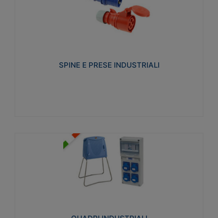
SPINE E PRESE INDUSTRIALI
Realizzate in termoplastico isolante e non
propagante la fiamma (Glow wire 650°C e parti
attive 850°C). Resistente agli agenti chimici con
particolari in acciaio inox.
SPINE E PRESE INDUSTRIALI
Visualizza
QUADRI INDUSTRIALI
Realizzati in tecnopolimero isolante e non
propagante la fiamma Glow-wire 650°. Elevata
resistenza agli urti: IK08. Colore: grigio RAL 7035.