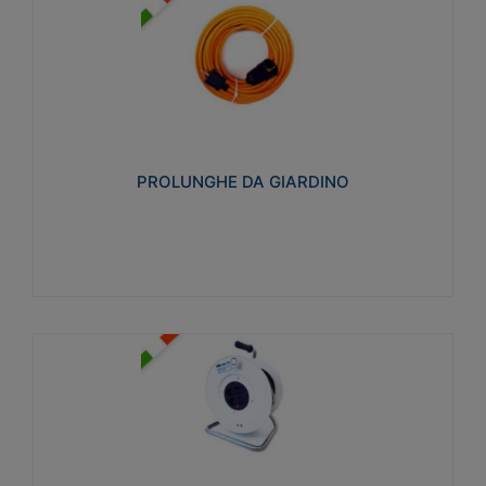
PROLUNGHE DA GIARDINO
Realizzate in tecnopolimero isolante flessibile e
estensibile non propagante la fiamma slow-wire
750°C. Grado di protezione: IP20
PROLUNGHE DA GIARDINO
Visualizza
AVVOLGICAVI CIVILI
Avvolgicavi domestici realizzati in ABS antiurto. Cavo
a marchio H05VV-F doppio isolamento. Spina