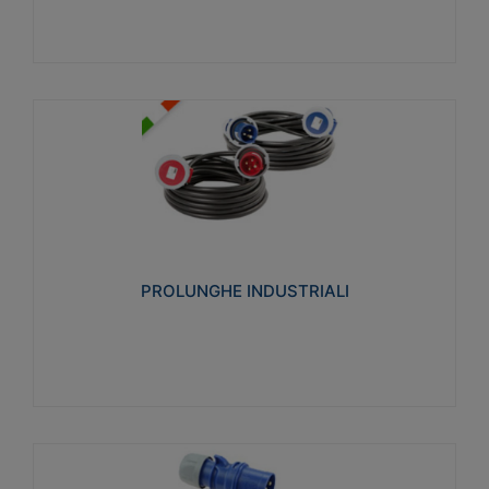
PROLUNGHE INDUSTRIALI
Realizzate in termoplastico glow wire test 750°C.
Costruite secondo le seguenti norme di riferimento
CEI 23-50. Grado di protezione: IP20D.
PROLUNGHE INDUSTRIALI
Visualizza