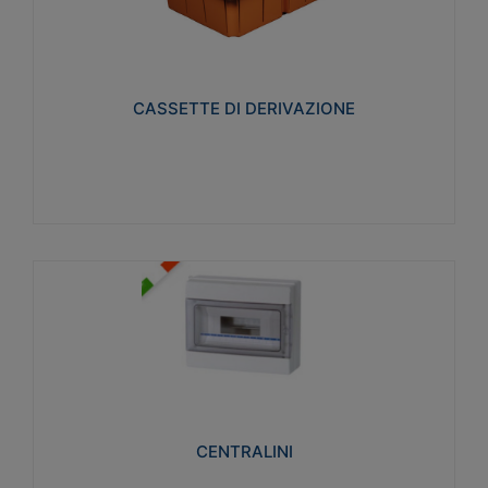
CASSETTE DI DERIVAZIONE
Realizzate in tecnopolimero isolante e non
propagante la fiamma glow-wire 650° per cassette
utilizzo da parete in muratura e per pareti in
cartongesso
CASSETTE DI DERIVAZIONE
Visualizza
CENTRALINI
Realizzati in tecnopolimero isolante e non
propagante la fiamma glow-wire 650° e alta
resistenza al calore termocompressione con bilia
75°C.
CENTRALINI