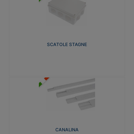
SCATOLE STAGNE
Realizzate in tecnopolimero isolante e non
propagante la fiamma glow-wire 650° e alta
resistenza al calore termocompressione con bilia
75°C.
SCATOLE STAGNE
Visualizza
CANALINA
Realizzate in tecnopolimero isolante a base di PVC
rigido autoestinguente V0-UL 94. Resistente alla
fiamma: Glow-wire 650°C.
CANALINA