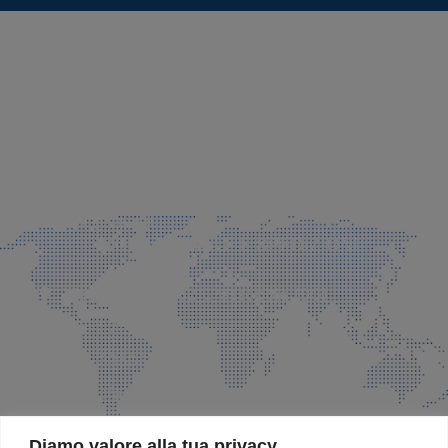
SEDE LEGALE E PRODUZIONE
Via Azzano S. Paolo, 21 Grassobbio (BG)
035 525015
035 335037
info@faeg.it
COMMERCIALE E SPEDIZIONI
Via Padre Elzi, 32 Grassobbio (BG)
035 525015
035 335037
info@faeg.it
SITE MAP
Diamo valore alla tua privacy