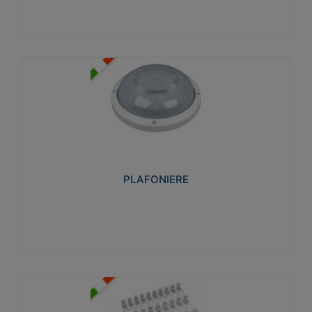
PLAFONIERE
Realizzate in tecnopolimero isolante e non
propagante la fiamma glow-wire 850°. Elevata
resistenza agli urti: IK07-IK 08.
PLAFONIERE
Visualizza