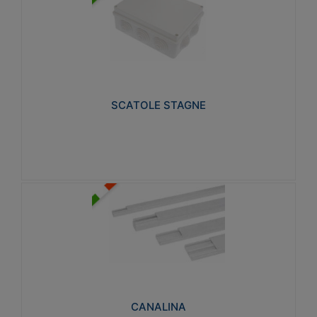
SCATOLE STAGNE
Realizzate in tecnopolimero isolante e non
propagante la fiamma glow-wire 650° e alta
resistenza al calore termocompressione con bilia
75°C.
SCATOLE STAGNE
Visualizza
CANALINA
Realizzate in tecnopolimero isolante a base di PVC
rigido autoestinguente V0-UL 94. Resistente alla
fiamma: Glow-wire 650°C.
CANALINA