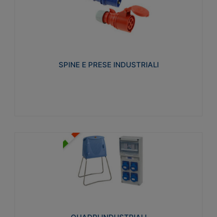
SPINE E PRESE INDUSTRIALI
Realizzate in termoplastico isolante e non
propagante la fiamma (Glow wire 650°C e parti
attive 850°C). Resistente agli agenti chimici con
particolari in acciaio inox.
SPINE E PRESE INDUSTRIALI
Visualizza
QUADRI INDUSTRIALI
Realizzati in tecnopolimero isolante e non
propagante la fiamma Glow-wire 650°. Elevata
resistenza agli urti: IK08. Colore: grigio RAL 7035.