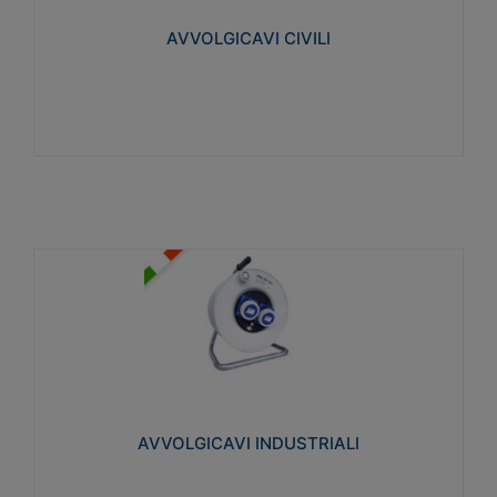
collegata al cavo con spinotti protetti
AVVOLGICAVI CIVILI
Visualizza
AVVOLGICAVI INDUSTRIALI
Cavo H07RN-F Norme CEI-64-8. Prese/spine volanti
industriali secondo le norme CEI EN 60309-1.
Utilizzo: varie tipologie, anche gravose,
collegamento mobile.
AVVOLGICAVI INDUSTRIALI
Visualizza