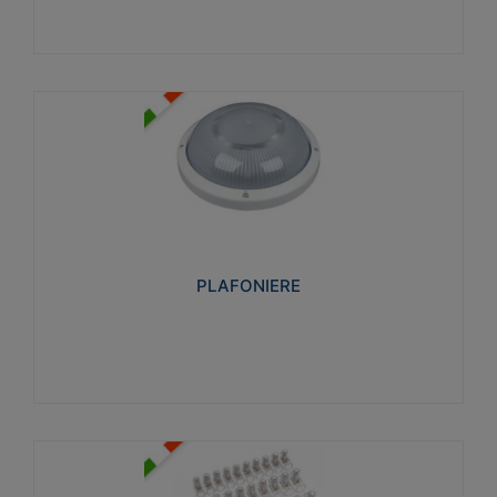
PLAFONIERE
Realizzate in tecnopolimero isolante e non
propagante la fiamma glow-wire 850°. Elevata
resistenza agli urti: IK07-IK 08.
PLAFONIERE
Visualizza