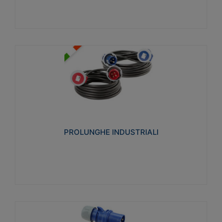
PROLUNGHE INDUSTRIALI
Realizzate in termoplastico glow wire test 750°C.
Costruite secondo le seguenti norme di riferimento
CEI 23-50. Grado di protezione: IP20D.
PROLUNGHE INDUSTRIALI
Visualizza