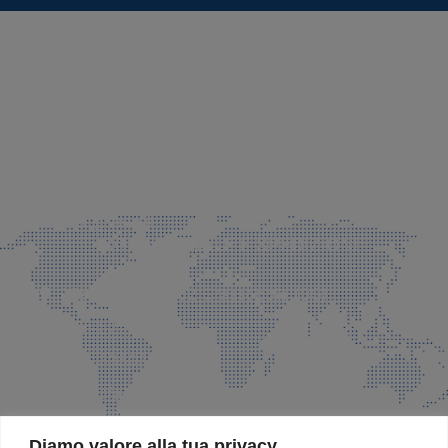
SEDE LEGALE E PRODUZIONE
Via Azzano S. Paolo, 21 Grassobbio (BG)
035 525015
035 335037
info@faeg.it
COMMERCIALE E SPEDIZIONI
Via Padre Elzi, 32 Grassobbio (BG)
035 525015
035 335037
info@faeg.it
SITE MAP
Diamo valore alla tua privacy