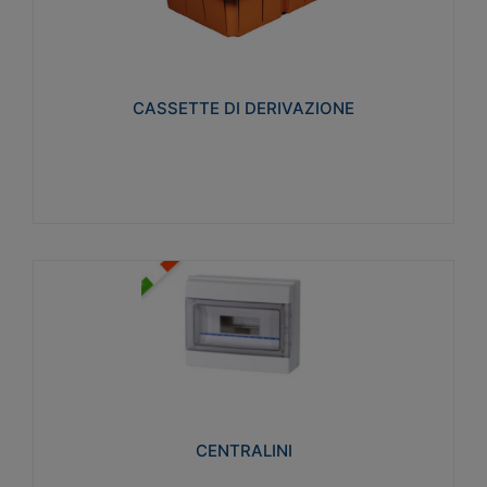
CASSETTE DI DERIVAZIONE
Realizzate in tecnopolimero isolante e non
propagante la fiamma glow-wire 650° per cassette
utilizzo da parete in muratura e per pareti in
cartongesso
CASSETTE DI DERIVAZIONE
Visualizza
CENTRALINI
Realizzati in tecnopolimero isolante e non
propagante la fiamma glow-wire 650° e alta
resistenza al calore termocompressione con bilia
75°C.
CENTRALINI