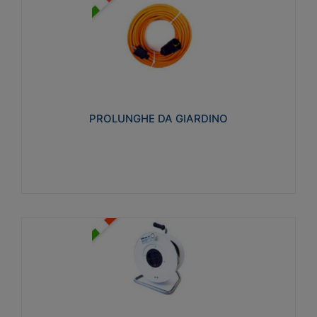
PROLUNGHE DA GIARDINO
Realizzate in tecnopolimero isolante flessibile e
estensibile non propagante la fiamma slow-wire
750°C. Grado di protezione: IP20
PROLUNGHE DA GIARDINO
Visualizza
AVVOLGICAVI CIVILI
Avvolgicavi domestici realizzati in ABS antiurto. Cavo
a marchio H05VV-F doppio isolamento. Spina