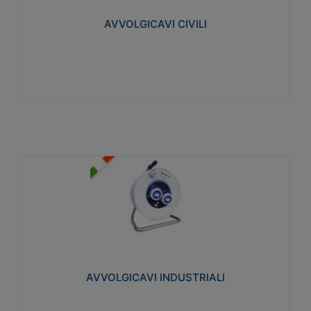
collegata al cavo con spinotti protetti
AVVOLGICAVI CIVILI
Visualizza
AVVOLGICAVI INDUSTRIALI
Cavo H07RN-F Norme CEI-64-8. Prese/spine volanti
industriali secondo le norme CEI EN 60309-1.
Utilizzo: varie tipologie, anche gravose,
collegamento mobile.
AVVOLGICAVI INDUSTRIALI
Visualizza