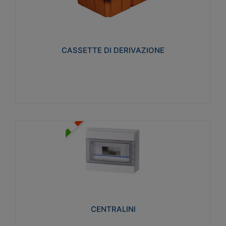
CASSETTE DI DERIVAZIONE
Realizzate in tecnopolimero isolante e non
propagante la fiamma glow-wire 650° per cassette
utilizzo da parete in muratura e per pareti in
cartongesso
CASSETTE DI DERIVAZIONE
Visualizza
CENTRALINI
Realizzati in tecnopolimero isolante e non
propagante la fiamma glow-wire 650° e alta
resistenza al calore termocompressione con bilia
75°C.
CENTRALINI