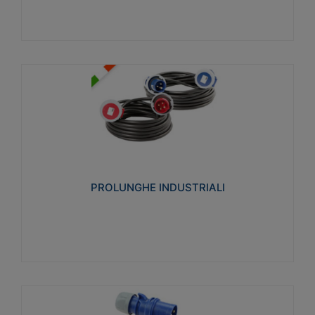
PROLUNGHE INDUSTRIALI
Realizzate in termoplastico glow wire test 750°C.
Costruite secondo le seguenti norme di riferimento
CEI 23-50. Grado di protezione: IP20D.
PROLUNGHE INDUSTRIALI
Visualizza