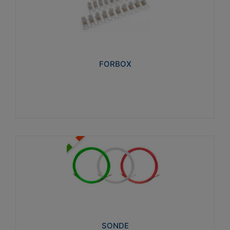
FORBOX
I morsetti di giunzione unipolari si utilizzano nelle
cassette di derivazione e in tutte le connessioni
“volanti” civili e industriali in cui è richiesta praticità di
installazione e sicurezza di connessione.
FORBOX
Visualizza
SONDE
Attrezzi necessari al trascinamento delle cablature
elettriche, dati, fonia, all’interno delle canaline
dedicate. Disponibili in nylon, poliestere, acciaio e
fibra di vetro
SONDE