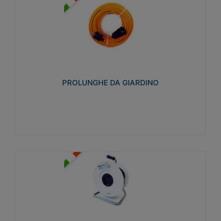
PROLUNGHE DA GIARDINO
Realizzate in tecnopolimero isolante flessibile e
estensibile non propagante la fiamma slow-wire
750°C. Grado di protezione: IP20
PROLUNGHE DA GIARDINO
Visualizza
AVVOLGICAVI CIVILI
Avvolgicavi domestici realizzati in ABS antiurto. Cavo
a marchio H05VV-F doppio isolamento. Spina