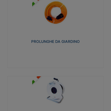
PROLUNGHE DA GIARDINO
Realizzate in tecnopolimero isolante flessibile e
estensibile non propagante la fiamma slow-wire
750°C. Grado di protezione: IP20
PROLUNGHE DA GIARDINO
Visualizza
AVVOLGICAVI CIVILI
Avvolgicavi domestici realizzati in ABS antiurto. Cavo
a marchio H05VV-F doppio isolamento. Spina