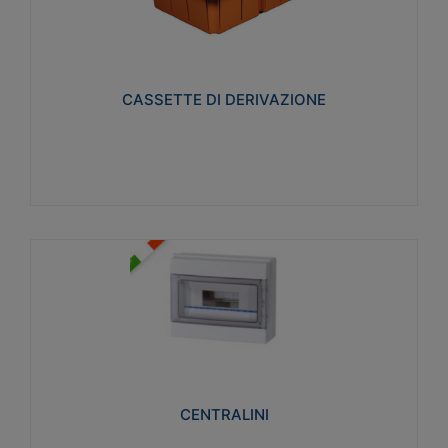
CASSETTE DI DERIVAZIONE
Realizzate in tecnopolimero isolante e non
propagante la fiamma glow-wire 650° per cassette
utilizzo da parete in muratura e per pareti in
cartongesso
CASSETTE DI DERIVAZIONE
Visualizza
CENTRALINI
Realizzati in tecnopolimero isolante e non
propagante la fiamma glow-wire 650° e alta
resistenza al calore termocompressione con bilia
75°C.
CENTRALINI