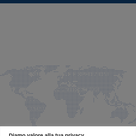
SEDE LEGALE E PRODUZIONE
Via Azzano S. Paolo, 21 Grassobbio (BG)
035 525015
035 335037
info@faeg.it
COMMERCIALE E SPEDIZIONI
Via Padre Elzi, 32 Grassobbio (BG)
035 525015
035 335037
info@faeg.it
SITE MAP
Diamo valore alla tua privacy