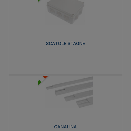
SCATOLE STAGNE
Realizzate in tecnopolimero isolante e non
propagante la fiamma glow-wire 650° e alta
resistenza al calore termocompressione con bilia
75°C.
SCATOLE STAGNE
Visualizza
CANALINA
Realizzate in tecnopolimero isolante a base di PVC
rigido autoestinguente V0-UL 94. Resistente alla
fiamma: Glow-wire 650°C.
CANALINA