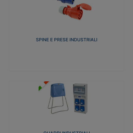
SPINE E PRESE INDUSTRIALI
Realizzate in termoplastico isolante e non
propagante la fiamma (Glow wire 650°C e parti
attive 850°C). Resistente agli agenti chimici con
particolari in acciaio inox.
SPINE E PRESE INDUSTRIALI
Visualizza
QUADRI INDUSTRIALI
Realizzati in tecnopolimero isolante e non
propagante la fiamma Glow-wire 650°. Elevata
resistenza agli urti: IK08. Colore: grigio RAL 7035.