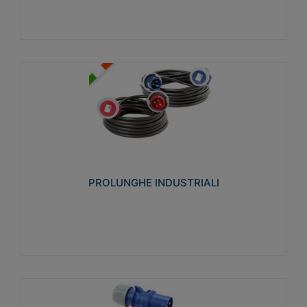
PROLUNGHE INDUSTRIALI
Realizzate in termoplastico glow wire test 750°C.
Costruite secondo le seguenti norme di riferimento
CEI 23-50. Grado di protezione: IP20D.
PROLUNGHE INDUSTRIALI
Visualizza