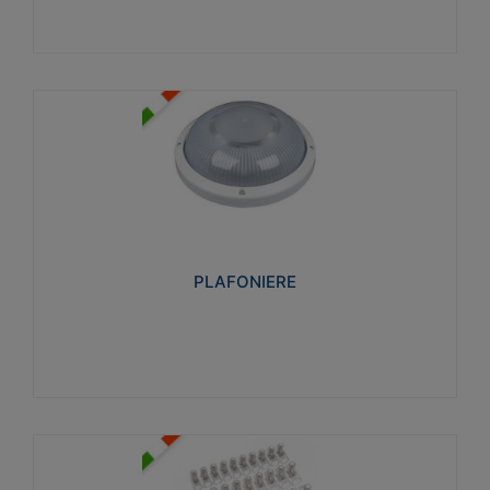
PLAFONIERE
Realizzate in tecnopolimero isolante e non
propagante la fiamma glow-wire 850°. Elevata
resistenza agli urti: IK07-IK 08.
PLAFONIERE
Visualizza