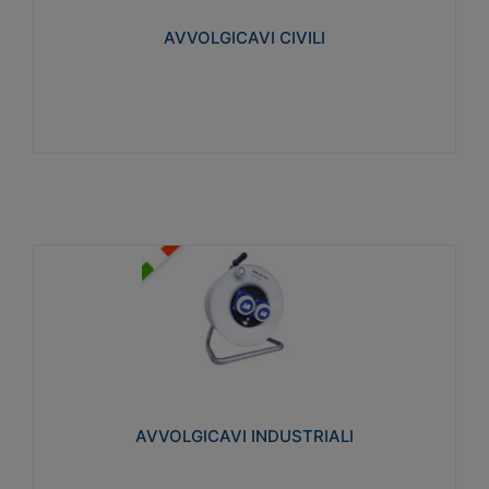
collegata al cavo con spinotti protetti
AVVOLGICAVI CIVILI
Visualizza
AVVOLGICAVI INDUSTRIALI
Cavo H07RN-F Norme CEI-64-8. Prese/spine volanti
industriali secondo le norme CEI EN 60309-1.
Utilizzo: varie tipologie, anche gravose,
collegamento mobile.
AVVOLGICAVI INDUSTRIALI
Visualizza