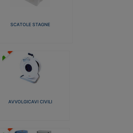
izzate in tecnopolimero isolante e non
pagante la fiamma glow-wire 650° e alta
istenza al calore termocompressione con
a 75°C.
SCATOLE STAGNE
Visualizza
VVOLGICAVI CIVILI
volgicavi domestici realizzati in ABS
ntiurto. Cavo a marchio H05VV-F doppio
olamento. Spina collegata al cavo con
inotti protetti
AVVOLGICAVI CIVILI
Visualizza