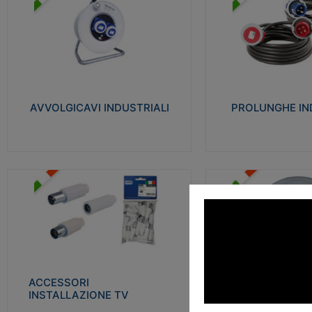
AVVOLGICAVI INDUSTRIALI
PROLUNGHE INDU
Cavo H07RN-F Norme CEI-64-8.
Realizzate in termoplasti
Prese/spine volanti industriali secondo le
750°C. Costruite secondo
norme CEI EN 60309-1. Utilizzo: varie
norme di riferimento CEI
tipologie, anche gravose, collegamento
protezione: IP20D.
mobile.
AVVOLGICAVI INDUSTRIALI
PROLUNGHE IN
Visu
Visualizza
ACCESSORI INSTALLAZIONE
PLAFONIERE
TV
Realizzate in tecnopolime
Realizzate in tecnopolimero isolante e
propagante la fiamma gl
acciaio nichelato per poter garantire una
Elevata resistenza agli urt
schermatura idonea a rendere i segnali TV
protetti dalle emissioni elettromagnetiche.
ACCESSORI
PLAFONI
Visu
INSTALLAZIONE TV
Visualizza