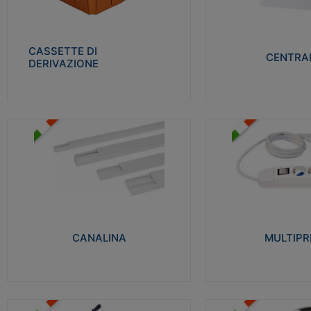
Realizzate in tecnopolimero isolante e non
Realizzati in tecnopolime
propagante la fiamma glow-wire 650° per
propagante la fiamma gl
cassette utilizzo da parete in muratura e
alta resistenza al calore
per pareti in cartongesso
termocompressione con b
CASSETTE DI
CENTRAL
DERIVAZIONE
Visualizza
Visu
MULTIPRESE
CANALINA
Realizzate in termoplasti
Realizzate in tecnopolimero isolante a base
750°C. Costruite secondo
di PVC rigido autoestinguente V0-UL 94.
norme di riferimento CEI
Resistente alla fiamma: Glow-wire 650°C.
protezione: IP20D.
CANALINA
MULTIPR
Visualizza
Visu