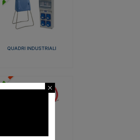
UADRI INDUSTRIALI
alizzati in tecnopolimero isolante e non
ropagante la fiamma Glow-wire 650°.
evata resistenza agli urti: IK08. Colore:
igio RAL 7035.
QUADRI INDUSTRIALI
Visualizza
ONDE
trezzi necessari al trascinamento delle
blature elettriche, dati, fonia, all’interno
lle canaline dedicate. Disponibili in
lon, poliestere, acciaio e fibra di vetro
SONDE
Visualizza