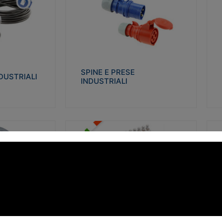
STRIALI
SPINE E PRESE INDUSTRIALI
Q
co glow wire test
Realizzate in termoplastico isolante e non
Re
 le seguenti
propagante la fiamma (Glow wire 650°C e
p
 23-50. Grado di
parti attive 850°C). Resistente agli agenti
El
chimici con particolari in acciaio inox.
gr
SPINE E PRESE
DUSTRIALI
INDUSTRIALI
alizza
Visualizza
FORBOX
S
I morsetti di giunzione unipolari si
At
ro isolante e non
utilizzano nelle cassette di derivazione e in
ca
ow-wire 850°.
tutte le connessioni “volanti” civili e
de
i: IK07-IK 08.
industriali in cui è richiesta praticità di
ny
installazione e sicurezza di connessione.
ERE
FORBOX
alizza
Visualizza