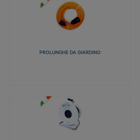
PROLUNGHE DA GIARDINO
Realizzate in tecnopolimero isolante flessibile e
estensibile non propagante la fiamma slow-wire
750°C. Grado di protezione: IP20
PROLUNGHE DA GIARDINO
Visualizza
AVVOLGICAVI CIVILI
Avvolgicavi domestici realizzati in ABS antiurto. Cavo
a marchio H05VV-F doppio isolamento. Spina