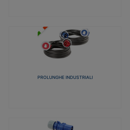
PROLUNGHE INDUSTRIALI
Realizzate in termoplastico glow wire test 750°C.
Costruite secondo le seguenti norme di riferimento
CEI 23-50. Grado di protezione: IP20D.
PROLUNGHE INDUSTRIALI
Visualizza