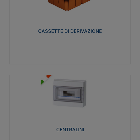
CASSETTE DI DERIVAZIONE
Realizzate in tecnopolimero isolante e non
propagante la fiamma glow-wire 650° per cassette
utilizzo da parete in muratura e per pareti in
cartongesso
CASSETTE DI DERIVAZIONE
Visualizza
CENTRALINI
Realizzati in tecnopolimero isolante e non
propagante la fiamma glow-wire 650° e alta
resistenza al calore termocompressione con bilia
75°C.
CENTRALINI