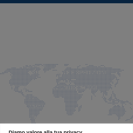
SEDE LEGALE E PRODUZIONE
Via Azzano S. Paolo, 21 Grassobbio (BG)
035 525015
035 335037
info@faeg.it
COMMERCIALE E SPEDIZIONI
Via Padre Elzi, 32 Grassobbio (BG)
035 525015
035 335037
info@faeg.it
SITE MAP
Diamo valore alla tua privacy