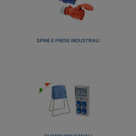
SPINE E PRESE INDUSTRIALI
Realizzate in termoplastico isolante e non
propagante la fiamma (Glow wire 650°C e parti
attive 850°C). Resistente agli agenti chimici con
particolari in acciaio inox.
SPINE E PRESE INDUSTRIALI
Visualizza
QUADRI INDUSTRIALI
Realizzati in tecnopolimero isolante e non
propagante la fiamma Glow-wire 650°. Elevata
resistenza agli urti: IK08. Colore: grigio RAL 7035.