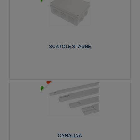
SCATOLE STAGNE
Realizzate in tecnopolimero isolante e non
propagante la fiamma glow-wire 650° e alta
resistenza al calore termocompressione con bilia
75°C.
SCATOLE STAGNE
Visualizza
CANALINA
Realizzate in tecnopolimero isolante a base di PVC
rigido autoestinguente V0-UL 94. Resistente alla
fiamma: Glow-wire 650°C.
CANALINA