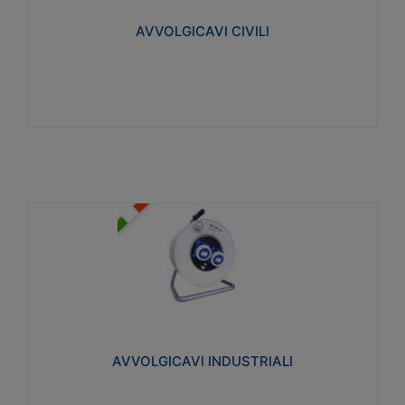
collegata al cavo con spinotti protetti
AVVOLGICAVI CIVILI
Visualizza
AVVOLGICAVI INDUSTRIALI
Cavo H07RN-F Norme CEI-64-8. Prese/spine volanti
industriali secondo le norme CEI EN 60309-1.
Utilizzo: varie tipologie, anche gravose,
collegamento mobile.
AVVOLGICAVI INDUSTRIALI
Visualizza