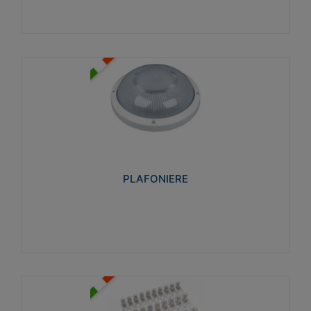
PLAFONIERE
Realizzate in tecnopolimero isolante e non
propagante la fiamma glow-wire 850°. Elevata
resistenza agli urti: IK07-IK 08.
PLAFONIERE
Visualizza