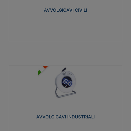
collegata al cavo con spinotti protetti
AVVOLGICAVI CIVILI
Visualizza
AVVOLGICAVI INDUSTRIALI
Cavo H07RN-F Norme CEI-64-8. Prese/spine volanti
industriali secondo le norme CEI EN 60309-1.
Utilizzo: varie tipologie, anche gravose,
collegamento mobile.
AVVOLGICAVI INDUSTRIALI
Visualizza