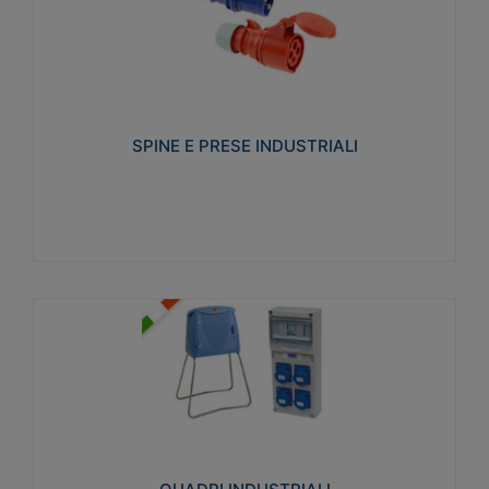
SPINE E PRESE INDUSTRIALI
Realizzate in termoplastico isolante e non
propagante la fiamma (Glow wire 650°C e parti
attive 850°C). Resistente agli agenti chimici con
particolari in acciaio inox.
SPINE E PRESE INDUSTRIALI
Visualizza
QUADRI INDUSTRIALI
Realizzati in tecnopolimero isolante e non
propagante la fiamma Glow-wire 650°. Elevata
resistenza agli urti: IK08. Colore: grigio RAL 7035.