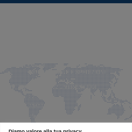
SEDE LEGALE E PRODUZIONE
Via Azzano S. Paolo, 21 Grassobbio (BG)
035 525015
035 335037
info@faeg.it
COMMERCIALE E SPEDIZIONI
Via Padre Elzi, 32 Grassobbio (BG)
035 525015
035 335037
info@faeg.it
SITE MAP
Diamo valore alla tua privacy