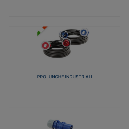
PROLUNGHE INDUSTRIALI
Realizzate in termoplastico glow wire test 750°C.
Costruite secondo le seguenti norme di riferimento
CEI 23-50. Grado di protezione: IP20D.
PROLUNGHE INDUSTRIALI
Visualizza