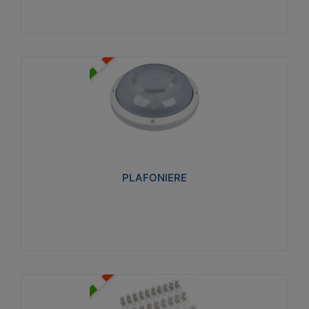
PLAFONIERE
Realizzate in tecnopolimero isolante e non
propagante la fiamma glow-wire 850°. Elevata
resistenza agli urti: IK07-IK 08.
PLAFONIERE
Visualizza