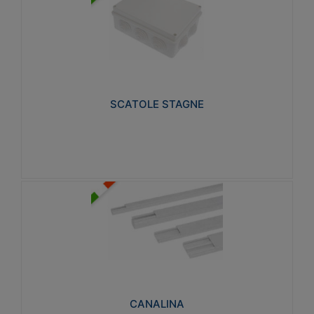
SCATOLE STAGNE
Realizzate in tecnopolimero isolante e non
propagante la fiamma glow-wire 650° e alta
resistenza al calore termocompressione con bilia
75°C.
SCATOLE STAGNE
Visualizza
CANALINA
Realizzate in tecnopolimero isolante a base di PVC
rigido autoestinguente V0-UL 94. Resistente alla
fiamma: Glow-wire 650°C.
CANALINA