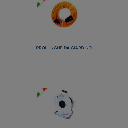
PROLUNGHE DA GIARDINO
Realizzate in tecnopolimero isolante flessibile e
estensibile non propagante la fiamma slow-wire
750°C. Grado di protezione: IP20
PROLUNGHE DA GIARDINO
Visualizza
AVVOLGICAVI CIVILI
Avvolgicavi domestici realizzati in ABS antiurto. Cavo
a marchio H05VV-F doppio isolamento. Spina