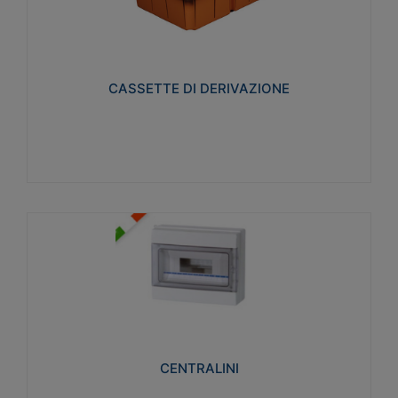
CASSETTE DI DERIVAZIONE
Realizzate in tecnopolimero isolante e non
propagante la fiamma glow-wire 650° per cassette
utilizzo da parete in muratura e per pareti in
cartongesso
CASSETTE DI DERIVAZIONE
Visualizza
CENTRALINI
Realizzati in tecnopolimero isolante e non
propagante la fiamma glow-wire 650° e alta
resistenza al calore termocompressione con bilia
75°C.
CENTRALINI