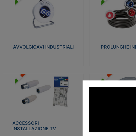
AVVOLGICAVI INDUSTRIALI
PROLUNGHE INDU
Cavo H07RN-F Norme CEI-64-8.
Realizzate in termoplasti
Prese/spine volanti industriali secondo le
750°C. Costruite secondo
norme CEI EN 60309-1. Utilizzo: varie
norme di riferimento CEI
tipologie, anche gravose, collegamento
protezione: IP20D.
mobile.
AVVOLGICAVI INDUSTRIALI
PROLUNGHE IN
Visu
Visualizza
ACCESSORI INSTALLAZIONE
PLAFONIERE
TV
Realizzate in tecnopolime
Realizzate in tecnopolimero isolante e
propagante la fiamma gl
acciaio nichelato per poter garantire una
Elevata resistenza agli urt
schermatura idonea a rendere i segnali TV
protetti dalle emissioni elettromagnetiche.
ACCESSORI
PLAFONI
Visu
INSTALLAZIONE TV
Visualizza