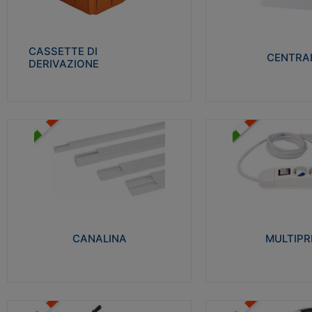
Realizzate in tecnopolimero isolante e non
Realizzati in tecnopolime
propagante la fiamma glow-wire 650° per
propagante la fiamma gl
cassette utilizzo da parete in muratura e
alta resistenza al calore
per pareti in cartongesso
termocompressione con b
CASSETTE DI
CENTRAL
DERIVAZIONE
Visualizza
Visu
MULTIPRESE
CANALINA
Realizzate in termoplasti
Realizzate in tecnopolimero isolante a base
750°C. Costruite secondo
di PVC rigido autoestinguente V0-UL 94.
norme di riferimento CEI
Resistente alla fiamma: Glow-wire 650°C.
protezione: IP20D.
CANALINA
MULTIPR
Visualizza
Visu