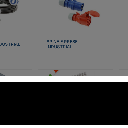
STRIALI
SPINE E PRESE INDUSTRIALI
Q
co glow wire test
Realizzate in termoplastico isolante e non
Re
 le seguenti
propagante la fiamma (Glow wire 650°C e
p
 23-50. Grado di
parti attive 850°C). Resistente agli agenti
El
chimici con particolari in acciaio inox.
gr
SPINE E PRESE
DUSTRIALI
INDUSTRIALI
alizza
Visualizza
FORBOX
S
I morsetti di giunzione unipolari si
At
ro isolante e non
utilizzano nelle cassette di derivazione e in
ca
ow-wire 850°.
tutte le connessioni “volanti” civili e
de
i: IK07-IK 08.
industriali in cui è richiesta praticità di
ny
installazione e sicurezza di connessione.
ERE
FORBOX
alizza
Visualizza