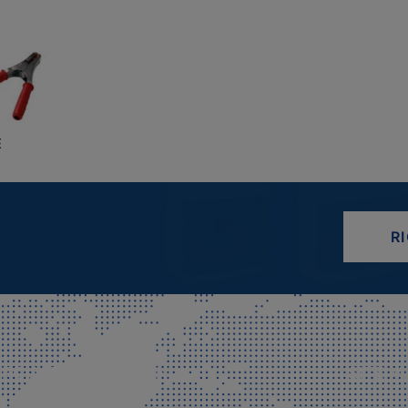
E
R
CIALE E SPEDIZIONI
SITE M