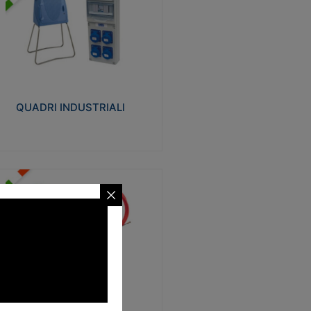
UADRI INDUSTRIALI
alizzati in tecnopolimero isolante e non
ropagante la fiamma Glow-wire 650°.
evata resistenza agli urti: IK08. Colore:
igio RAL 7035.
QUADRI INDUSTRIALI
Visualizza
ONDE
trezzi necessari al trascinamento delle
blature elettriche, dati, fonia, all’interno
lle canaline dedicate. Disponibili in
lon, poliestere, acciaio e fibra di vetro
SONDE
Visualizza