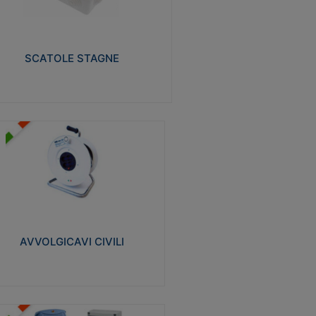
izzate in tecnopolimero isolante e non
pagante la fiamma glow-wire 650° e alta
istenza al calore termocompressione con
a 75°C.
SCATOLE STAGNE
Visualizza
VVOLGICAVI CIVILI
volgicavi domestici realizzati in ABS
ntiurto. Cavo a marchio H05VV-F doppio
olamento. Spina collegata al cavo con
inotti protetti
AVVOLGICAVI CIVILI
Visualizza