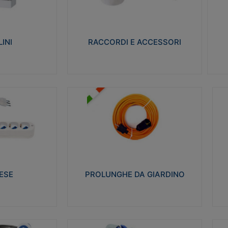
ro isolante e non
Realizzati in ottone e successivamente
Real
ow-wire 650° e
nichelati per conferire una migliore
pro
resistenza alle avverse condizioni
res
ilia 75°C.
ambientali in cui verranno utilizzati.
bili
INI
RACCORDI E ACCESSORI
alizza
Visualizza
PROLUNGHE DA GIARDINO
A
co glow wire test
Realizzate in tecnopolimero isolante
Av
 le seguenti
flessibile e estensibile non propagante la
a
 23-50. Grado di
fiamma slow-wire 750°C. Grado di
is
protezione: IP20
sp
ESE
PROLUNGHE DA GIARDINO
alizza
Visualizza