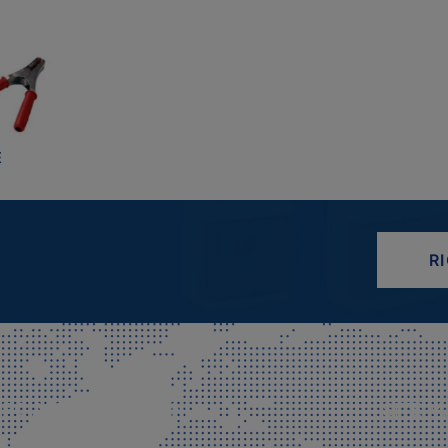
E
R
CIALE E SPEDIZIONI
SITE M