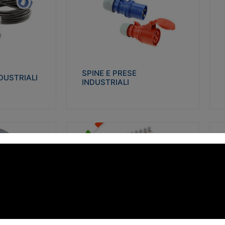
STRIALI
SPINE E PRESE INDUSTRIALI
Q
co glow wire test
Realizzate in termoplastico isolante e non
Re
 le seguenti
propagante la fiamma (Glow wire 650°C e
p
 23-50. Grado di
parti attive 850°C). Resistente agli agenti
El
chimici con particolari in acciaio inox.
gr
SPINE E PRESE
DUSTRIALI
INDUSTRIALI
alizza
Visualizza
FORBOX
S
I morsetti di giunzione unipolari si
At
ro isolante e non
utilizzano nelle cassette di derivazione e in
ca
ow-wire 850°.
tutte le connessioni “volanti” civili e
de
i: IK07-IK 08.
industriali in cui è richiesta praticità di
ny
installazione e sicurezza di connessione.
ERE
FORBOX
alizza
Visualizza