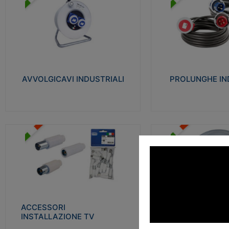
AVVOLGICAVI INDUSTRIALI
PROLUNGHE INDU
Cavo H07RN-F Norme CEI-64-8.
Realizzate in termoplasti
Prese/spine volanti industriali secondo le
750°C. Costruite secondo
norme CEI EN 60309-1. Utilizzo: varie
norme di riferimento CEI
tipologie, anche gravose, collegamento
protezione: IP20D.
mobile.
AVVOLGICAVI INDUSTRIALI
PROLUNGHE IN
Visu
Visualizza
ACCESSORI INSTALLAZIONE
PLAFONIERE
TV
Realizzate in tecnopolime
Realizzate in tecnopolimero isolante e
propagante la fiamma gl
acciaio nichelato per poter garantire una
Elevata resistenza agli urt
schermatura idonea a rendere i segnali TV
protetti dalle emissioni elettromagnetiche.
ACCESSORI
PLAFONI
Visu
INSTALLAZIONE TV
Visualizza