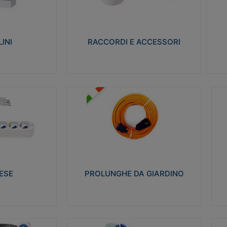
ro isolante e non
Realizzati in ottone e successivamente
Real
ow-wire 650° e
nichelati per conferire una migliore
pro
resistenza alle avverse condizioni
res
ilia 75°C.
ambientali in cui verranno utilizzati.
bili
INI
RACCORDI E ACCESSORI
alizza
Visualizza
PROLUNGHE DA GIARDINO
A
co glow wire test
Realizzate in tecnopolimero isolante
Av
 le seguenti
flessibile e estensibile non propagante la
a
 23-50. Grado di
fiamma slow-wire 750°C. Grado di
is
protezione: IP20
sp
ESE
PROLUNGHE DA GIARDINO
alizza
Visualizza