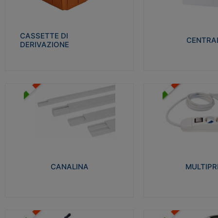
Realizzate in tecnopolimero isolante e non
Realizzati in tecnopolime
propagante la fiamma glow-wire 650° per
propagante la fiamma gl
cassette utilizzo da parete in muratura e
alta resistenza al calore
per pareti in cartongesso
termocompressione con b
CASSETTE DI
CENTRAL
DERIVAZIONE
Visualizza
Visu
MULTIPRESE
CANALINA
Realizzate in termoplasti
Realizzate in tecnopolimero isolante a base
750°C. Costruite secondo
di PVC rigido autoestinguente V0-UL 94.
norme di riferimento CEI
Resistente alla fiamma: Glow-wire 650°C.
protezione: IP20D.
CANALINA
MULTIPR
Visualizza
Visu