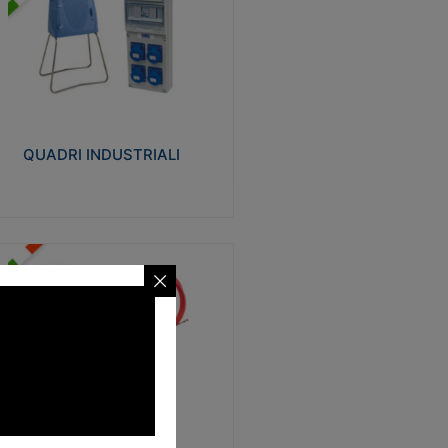
UADRI INDUSTRIALI
alizzati in tecnopolimero isolante e non
ropagante la fiamma Glow-wire 650°.
evata resistenza agli urti: IK08. Colore:
igio RAL 7035.
QUADRI INDUSTRIALI
Visualizza
ONDE
trezzi necessari al trascinamento delle
blature elettriche, dati, fonia, all’interno
lle canaline dedicate. Disponibili in
lon, poliestere, acciaio e fibra di vetro
SONDE
Visualizza