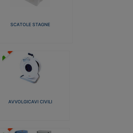
izzate in tecnopolimero isolante e non
pagante la fiamma glow-wire 650° e alta
istenza al calore termocompressione con
a 75°C.
SCATOLE STAGNE
Visualizza
VVOLGICAVI CIVILI
volgicavi domestici realizzati in ABS
ntiurto. Cavo a marchio H05VV-F doppio
olamento. Spina collegata al cavo con
inotti protetti
AVVOLGICAVI CIVILI
Visualizza