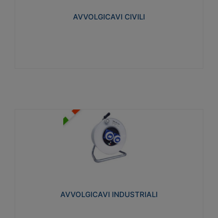
collegata al cavo con spinotti protetti
AVVOLGICAVI CIVILI
Visualizza
AVVOLGICAVI INDUSTRIALI
Cavo H07RN-F Norme CEI-64-8. Prese/spine volanti
industriali secondo le norme CEI EN 60309-1.
Utilizzo: varie tipologie, anche gravose,
collegamento mobile.
AVVOLGICAVI INDUSTRIALI
Visualizza