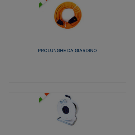
PROLUNGHE DA GIARDINO
Realizzate in tecnopolimero isolante flessibile e
estensibile non propagante la fiamma slow-wire
750°C. Grado di protezione: IP20
PROLUNGHE DA GIARDINO
Visualizza
AVVOLGICAVI CIVILI
Avvolgicavi domestici realizzati in ABS antiurto. Cavo
a marchio H05VV-F doppio isolamento. Spina