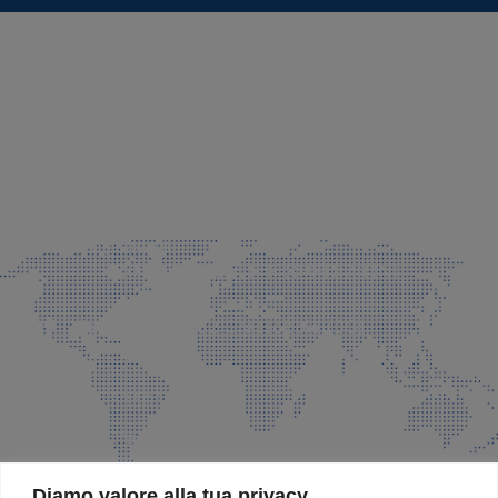
SEDE LEGALE E PRODUZIONE
Via Azzano S. Paolo, 21 Grassobbio (BG)
035 525015
035 335037
info@faeg.it
COMMERCIALE E SPEDIZIONI
Via Padre Elzi, 32 Grassobbio (BG)
035 525015
035 335037
info@faeg.it
SITE MAP
Diamo valore alla tua privacy