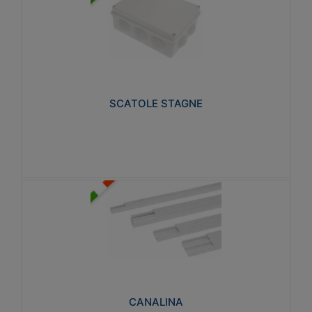
SCATOLE STAGNE
Realizzate in tecnopolimero isolante e non
propagante la fiamma glow-wire 650° e alta
resistenza al calore termocompressione con bilia
75°C.
SCATOLE STAGNE
Visualizza
CANALINA
Realizzate in tecnopolimero isolante a base di PVC
rigido autoestinguente V0-UL 94. Resistente alla
fiamma: Glow-wire 650°C.
CANALINA