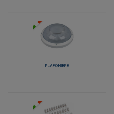
PLAFONIERE
Realizzate in tecnopolimero isolante e non
propagante la fiamma glow-wire 850°. Elevata
resistenza agli urti: IK07-IK 08.
PLAFONIERE
Visualizza