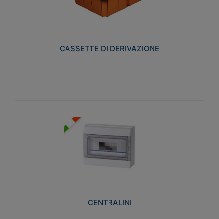
CASSETTE DI DERIVAZIONE
Realizzate in tecnopolimero isolante e non
propagante la fiamma glow-wire 650° per cassette
utilizzo da parete in muratura e per pareti in
cartongesso
CASSETTE DI DERIVAZIONE
Visualizza
CENTRALINI
Realizzati in tecnopolimero isolante e non
propagante la fiamma glow-wire 650° e alta
resistenza al calore termocompressione con bilia
75°C.
CENTRALINI