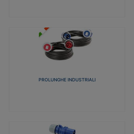
PROLUNGHE INDUSTRIALI
Realizzate in termoplastico glow wire test 750°C.
Costruite secondo le seguenti norme di riferimento
CEI 23-50. Grado di protezione: IP20D.
PROLUNGHE INDUSTRIALI
Visualizza