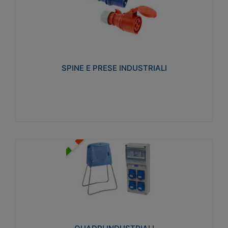
SPINE E PRESE INDUSTRIALI
Realizzate in termoplastico isolante e non
propagante la fiamma (Glow wire 650°C e parti
attive 850°C). Resistente agli agenti chimici con
particolari in acciaio inox.
SPINE E PRESE INDUSTRIALI
Visualizza
QUADRI INDUSTRIALI
Realizzati in tecnopolimero isolante e non
propagante la fiamma Glow-wire 650°. Elevata
resistenza agli urti: IK08. Colore: grigio RAL 7035.