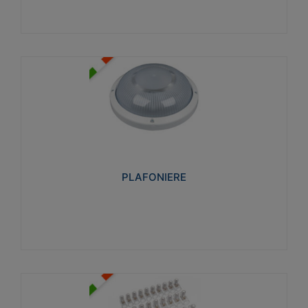
PLAFONIERE
Realizzate in tecnopolimero isolante e non
propagante la fiamma glow-wire 850°. Elevata
resistenza agli urti: IK07-IK 08.
PLAFONIERE
Visualizza