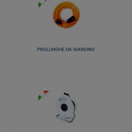
PROLUNGHE DA GIARDINO
Realizzate in tecnopolimero isolante flessibile e
estensibile non propagante la fiamma slow-wire
750°C. Grado di protezione: IP20
PROLUNGHE DA GIARDINO
Visualizza
AVVOLGICAVI CIVILI
Avvolgicavi domestici realizzati in ABS antiurto. Cavo
a marchio H05VV-F doppio isolamento. Spina