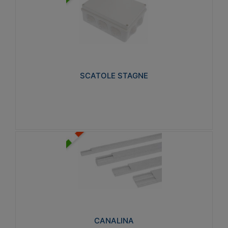
SCATOLE STAGNE
Realizzate in tecnopolimero isolante e non
propagante la fiamma glow-wire 650° e alta
resistenza al calore termocompressione con bilia
75°C.
SCATOLE STAGNE
Visualizza
CANALINA
Realizzate in tecnopolimero isolante a base di PVC
rigido autoestinguente V0-UL 94. Resistente alla
fiamma: Glow-wire 650°C.
CANALINA