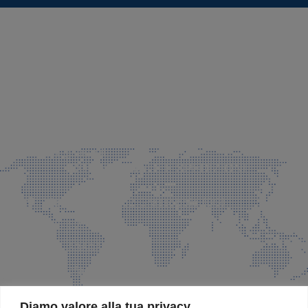
SEDE LEGALE E PRODUZIONE
Via Azzano S. Paolo, 21 Grassobbio (BG)
035 525015
035 335037
info@faeg.it
COMMERCIALE E SPEDIZIONI
Via Padre Elzi, 32 Grassobbio (BG)
035 525015
035 335037
info@faeg.it
SITE MAP
Diamo valore alla tua privacy