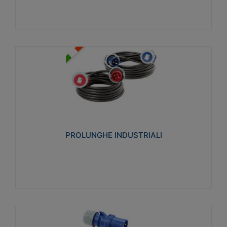
PROLUNGHE INDUSTRIALI
Realizzate in termoplastico glow wire test 750°C.
Costruite secondo le seguenti norme di riferimento
CEI 23-50. Grado di protezione: IP20D.
PROLUNGHE INDUSTRIALI
Visualizza