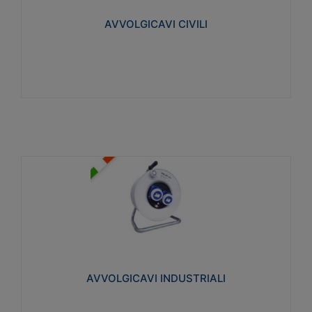
collegata al cavo con spinotti protetti
AVVOLGICAVI CIVILI
Visualizza
AVVOLGICAVI INDUSTRIALI
Cavo H07RN-F Norme CEI-64-8. Prese/spine volanti
industriali secondo le norme CEI EN 60309-1.
Utilizzo: varie tipologie, anche gravose,
collegamento mobile.
AVVOLGICAVI INDUSTRIALI
Visualizza