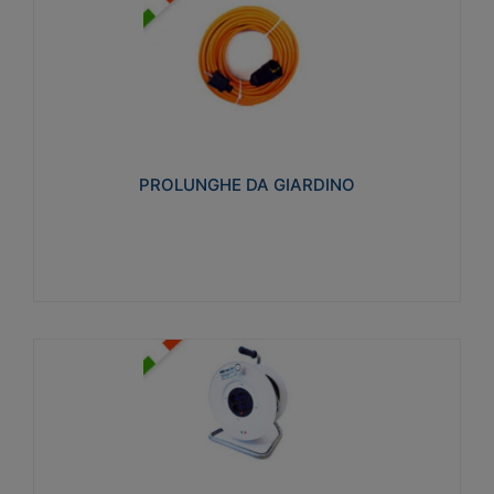
PROLUNGHE DA GIARDINO
Realizzate in tecnopolimero isolante flessibile e
estensibile non propagante la fiamma slow-wire
750°C. Grado di protezione: IP20
PROLUNGHE DA GIARDINO
Visualizza
AVVOLGICAVI CIVILI
Avvolgicavi domestici realizzati in ABS antiurto. Cavo
a marchio H05VV-F doppio isolamento. Spina