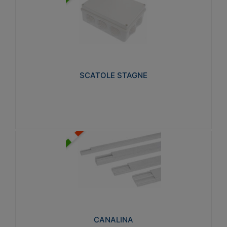
SCATOLE STAGNE
Realizzate in tecnopolimero isolante e non
propagante la fiamma glow-wire 650° e alta
resistenza al calore termocompressione con bilia
75°C.
SCATOLE STAGNE
Visualizza
CANALINA
Realizzate in tecnopolimero isolante a base di PVC
rigido autoestinguente V0-UL 94. Resistente alla
fiamma: Glow-wire 650°C.
CANALINA