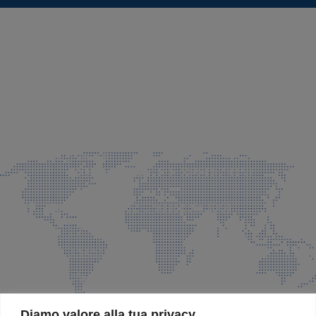
SEDE LEGALE E PRODUZIONE
Via Azzano S. Paolo, 21 Grassobbio (BG)
035 525015
035 335037
info@faeg.it
COMMERCIALE E SPEDIZIONI
Via Padre Elzi, 32 Grassobbio (BG)
035 525015
035 335037
info@faeg.it
SITE MAP
Diamo valore alla tua privacy