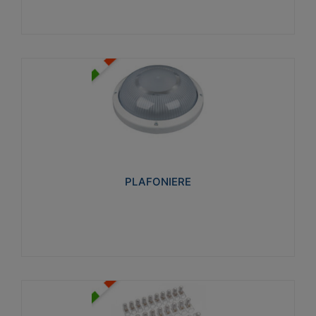
PLAFONIERE
Realizzate in tecnopolimero isolante e non
propagante la fiamma glow-wire 850°. Elevata
resistenza agli urti: IK07-IK 08.
PLAFONIERE
Visualizza