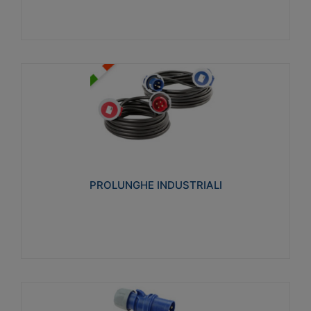
PROLUNGHE INDUSTRIALI
Realizzate in termoplastico glow wire test 750°C.
Costruite secondo le seguenti norme di riferimento
CEI 23-50. Grado di protezione: IP20D.
PROLUNGHE INDUSTRIALI
Visualizza