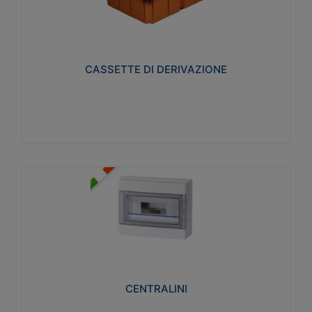
CASSETTE DI DERIVAZIONE
Realizzate in tecnopolimero isolante e non
propagante la fiamma glow-wire 650° per cassette
utilizzo da parete in muratura e per pareti in
cartongesso
CASSETTE DI DERIVAZIONE
Visualizza
CENTRALINI
Realizzati in tecnopolimero isolante e non
propagante la fiamma glow-wire 650° e alta
resistenza al calore termocompressione con bilia
75°C.
CENTRALINI