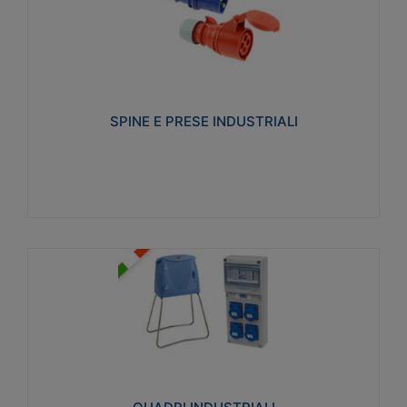
SPINE E PRESE INDUSTRIALI
Realizzate in termoplastico isolante e non
propagante la fiamma (Glow wire 650°C e parti
attive 850°C). Resistente agli agenti chimici con
particolari in acciaio inox.
SPINE E PRESE INDUSTRIALI
Visualizza
QUADRI INDUSTRIALI
Realizzati in tecnopolimero isolante e non
propagante la fiamma Glow-wire 650°. Elevata
resistenza agli urti: IK08. Colore: grigio RAL 7035.