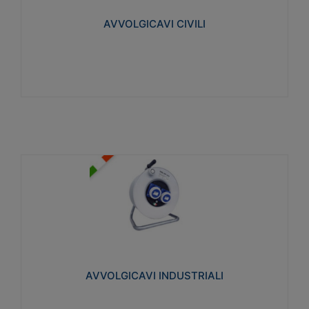
collegata al cavo con spinotti protetti
AVVOLGICAVI CIVILI
Visualizza
AVVOLGICAVI INDUSTRIALI
Cavo H07RN-F Norme CEI-64-8. Prese/spine volanti
industriali secondo le norme CEI EN 60309-1.
Utilizzo: varie tipologie, anche gravose,
collegamento mobile.
AVVOLGICAVI INDUSTRIALI
Visualizza