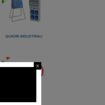
UADRI INDUSTRIALI
alizzati in tecnopolimero isolante e non
ropagante la fiamma Glow-wire 650°.
evata resistenza agli urti: IK08. Colore:
igio RAL 7035.
QUADRI INDUSTRIALI
Visualizza
ONDE
trezzi necessari al trascinamento delle
blature elettriche, dati, fonia, all’interno
lle canaline dedicate. Disponibili in
lon, poliestere, acciaio e fibra di vetro
SONDE
Visualizza