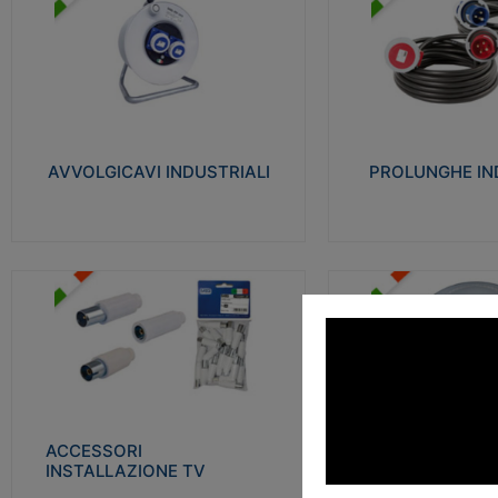
AVVOLGICAVI INDUSTRIALI
PROLUNGHE INDU
Cavo H07RN-F Norme CEI-64-8.
Realizzate in termoplasti
Prese/spine volanti industriali secondo le
750°C. Costruite secondo
norme CEI EN 60309-1. Utilizzo: varie
norme di riferimento CEI
tipologie, anche gravose, collegamento
protezione: IP20D.
mobile.
AVVOLGICAVI INDUSTRIALI
PROLUNGHE IN
Visu
Visualizza
ACCESSORI INSTALLAZIONE
PLAFONIERE
TV
Realizzate in tecnopolime
Realizzate in tecnopolimero isolante e
propagante la fiamma gl
acciaio nichelato per poter garantire una
Elevata resistenza agli urt
schermatura idonea a rendere i segnali TV
protetti dalle emissioni elettromagnetiche.
ACCESSORI
PLAFONI
Visu
INSTALLAZIONE TV
Visualizza