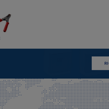
E
R
CIALE E SPEDIZIONI
SITE M