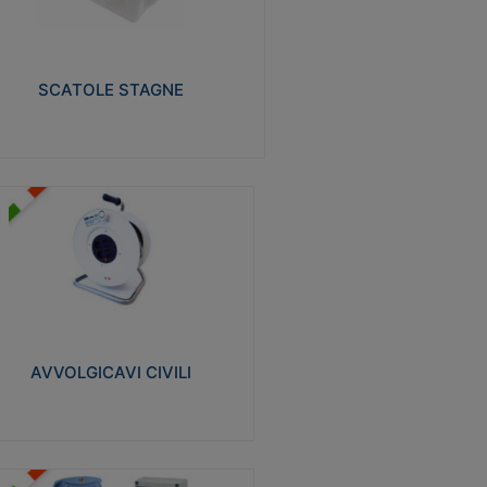
izzate in tecnopolimero isolante e non
pagante la fiamma glow-wire 650° e alta
istenza al calore termocompressione con
a 75°C.
SCATOLE STAGNE
Visualizza
VVOLGICAVI CIVILI
volgicavi domestici realizzati in ABS
ntiurto. Cavo a marchio H05VV-F doppio
olamento. Spina collegata al cavo con
inotti protetti
AVVOLGICAVI CIVILI
Visualizza