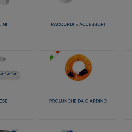
ro isolante e non
Realizzati in ottone e successivamente
Real
ow-wire 650° e
nichelati per conferire una migliore
pro
resistenza alle avverse condizioni
res
ilia 75°C.
ambientali in cui verranno utilizzati.
bili
INI
RACCORDI E ACCESSORI
alizza
Visualizza
PROLUNGHE DA GIARDINO
A
co glow wire test
Realizzate in tecnopolimero isolante
Av
 le seguenti
flessibile e estensibile non propagante la
a
 23-50. Grado di
fiamma slow-wire 750°C. Grado di
is
protezione: IP20
sp
ESE
PROLUNGHE DA GIARDINO
alizza
Visualizza