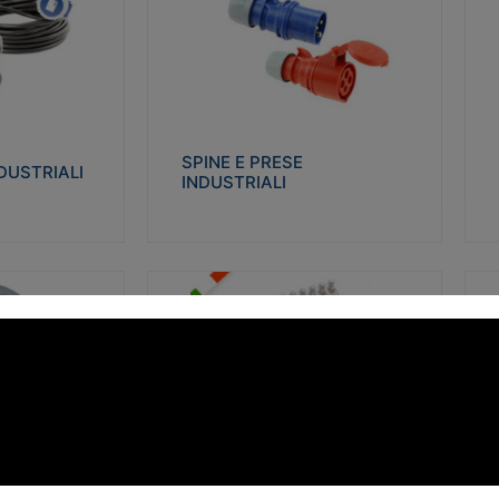
STRIALI
SPINE E PRESE INDUSTRIALI
Q
co glow wire test
Realizzate in termoplastico isolante e non
Re
 le seguenti
propagante la fiamma (Glow wire 650°C e
p
 23-50. Grado di
parti attive 850°C). Resistente agli agenti
El
chimici con particolari in acciaio inox.
gr
SPINE E PRESE
DUSTRIALI
INDUSTRIALI
alizza
Visualizza
FORBOX
S
I morsetti di giunzione unipolari si
At
ro isolante e non
utilizzano nelle cassette di derivazione e in
ca
ow-wire 850°.
tutte le connessioni “volanti” civili e
de
i: IK07-IK 08.
industriali in cui è richiesta praticità di
ny
installazione e sicurezza di connessione.
ERE
FORBOX
alizza
Visualizza