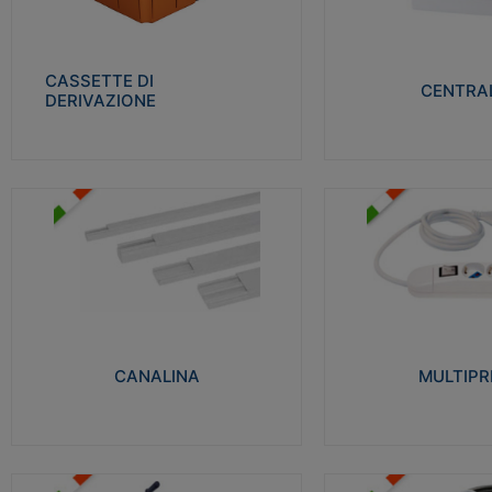
Realizzate in tecnopolimero isolante e non
Realizzati in tecnopolime
propagante la fiamma glow-wire 650° per
propagante la fiamma gl
cassette utilizzo da parete in muratura e
alta resistenza al calore
per pareti in cartongesso
termocompressione con b
CASSETTE DI
CENTRAL
DERIVAZIONE
Visualizza
Visu
MULTIPRESE
CANALINA
Realizzate in termoplasti
Realizzate in tecnopolimero isolante a base
750°C. Costruite secondo
di PVC rigido autoestinguente V0-UL 94.
norme di riferimento CEI
Resistente alla fiamma: Glow-wire 650°C.
protezione: IP20D.
CANALINA
MULTIPR
Visualizza
Visu