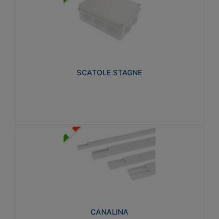
SCATOLE STAGNE
Realizzate in tecnopolimero isolante e non
propagante la fiamma glow-wire 650° e alta
resistenza al calore termocompressione con bilia
75°C.
SCATOLE STAGNE
Visualizza
CANALINA
Realizzate in tecnopolimero isolante a base di PVC
rigido autoestinguente V0-UL 94. Resistente alla
fiamma: Glow-wire 650°C.
CANALINA