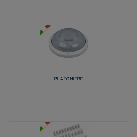
PLAFONIERE
Realizzate in tecnopolimero isolante e non
propagante la fiamma glow-wire 850°. Elevata
resistenza agli urti: IK07-IK 08.
PLAFONIERE
Visualizza