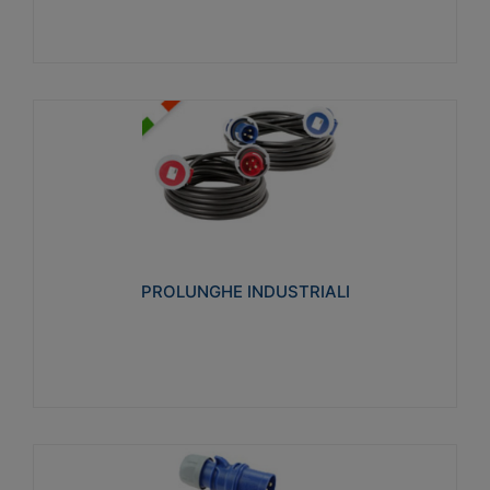
PROLUNGHE INDUSTRIALI
Realizzate in termoplastico glow wire test 750°C.
Costruite secondo le seguenti norme di riferimento
CEI 23-50. Grado di protezione: IP20D.
PROLUNGHE INDUSTRIALI
Visualizza