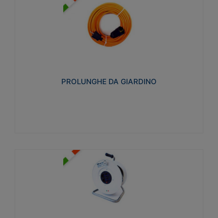
PROLUNGHE DA GIARDINO
Realizzate in tecnopolimero isolante flessibile e
estensibile non propagante la fiamma slow-wire
750°C. Grado di protezione: IP20
PROLUNGHE DA GIARDINO
Visualizza
AVVOLGICAVI CIVILI
Avvolgicavi domestici realizzati in ABS antiurto. Cavo
a marchio H05VV-F doppio isolamento. Spina