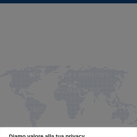
SEDE LEGALE E PRODUZIONE
Via Azzano S. Paolo, 21 Grassobbio (BG)
035 525015
035 335037
info@faeg.it
COMMERCIALE E SPEDIZIONI
Via Padre Elzi, 32 Grassobbio (BG)
035 525015
035 335037
info@faeg.it
SITE MAP
Diamo valore alla tua privacy