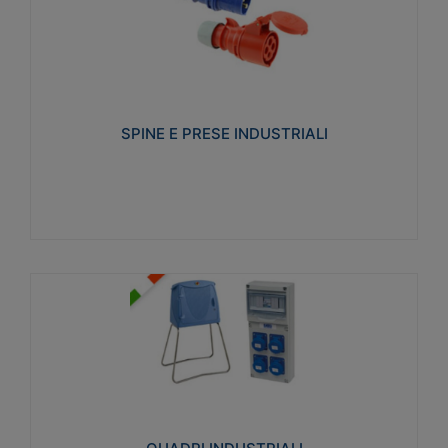
SPINE E PRESE INDUSTRIALI
Realizzate in termoplastico isolante e non
propagante la fiamma (Glow wire 650°C e parti
attive 850°C). Resistente agli agenti chimici con
particolari in acciaio inox.
SPINE E PRESE INDUSTRIALI
Visualizza
QUADRI INDUSTRIALI
Realizzati in tecnopolimero isolante e non
propagante la fiamma Glow-wire 650°. Elevata
resistenza agli urti: IK08. Colore: grigio RAL 7035.