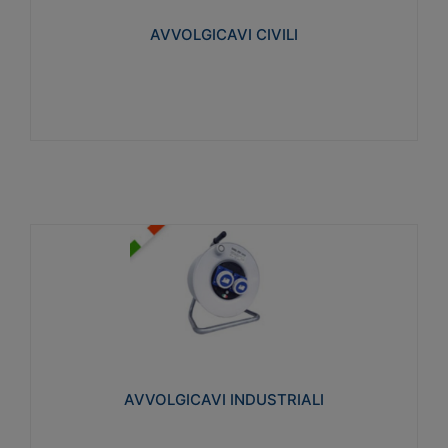
collegata al cavo con spinotti protetti
AVVOLGICAVI CIVILI
Visualizza
AVVOLGICAVI INDUSTRIALI
Cavo H07RN-F Norme CEI-64-8. Prese/spine volanti
industriali secondo le norme CEI EN 60309-1.
Utilizzo: varie tipologie, anche gravose,
collegamento mobile.
AVVOLGICAVI INDUSTRIALI
Visualizza