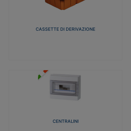
CASSETTE DI DERIVAZIONE
Realizzate in tecnopolimero isolante e non
propagante la fiamma glow-wire 650° per cassette
utilizzo da parete in muratura e per pareti in
cartongesso
CASSETTE DI DERIVAZIONE
Visualizza
CENTRALINI
Realizzati in tecnopolimero isolante e non
propagante la fiamma glow-wire 650° e alta
resistenza al calore termocompressione con bilia
75°C.
CENTRALINI