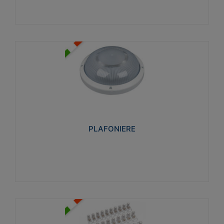
PLAFONIERE
Realizzate in tecnopolimero isolante e non
propagante la fiamma glow-wire 850°. Elevata
resistenza agli urti: IK07-IK 08.
PLAFONIERE
Visualizza