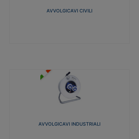
collegata al cavo con spinotti protetti
AVVOLGICAVI CIVILI
Visualizza
AVVOLGICAVI INDUSTRIALI
Cavo H07RN-F Norme CEI-64-8. Prese/spine volanti
industriali secondo le norme CEI EN 60309-1.
Utilizzo: varie tipologie, anche gravose,
collegamento mobile.
AVVOLGICAVI INDUSTRIALI
Visualizza