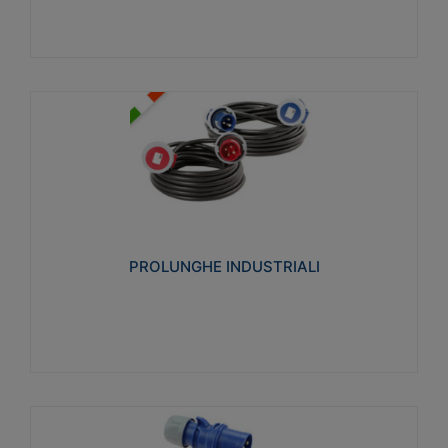
PROLUNGHE INDUSTRIALI
Realizzate in termoplastico glow wire test 750°C.
Costruite secondo le seguenti norme di riferimento
CEI 23-50. Grado di protezione: IP20D.
PROLUNGHE INDUSTRIALI
Visualizza