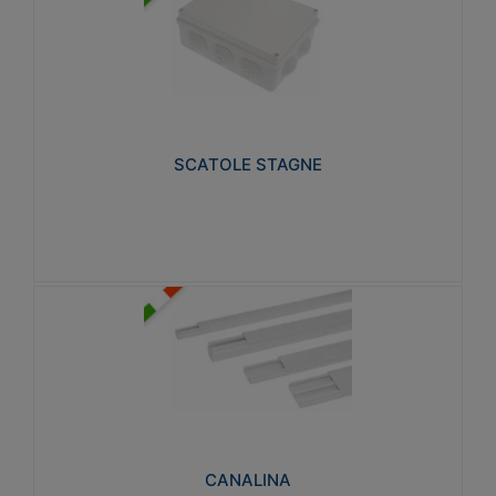
SCATOLE STAGNE
Realizzate in tecnopolimero isolante e non
propagante la fiamma glow-wire 650° e alta
resistenza al calore termocompressione con bilia
75°C.
SCATOLE STAGNE
Visualizza
CANALINA
Realizzate in tecnopolimero isolante a base di PVC
rigido autoestinguente V0-UL 94. Resistente alla
fiamma: Glow-wire 650°C.
CANALINA