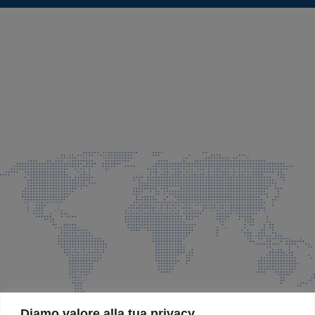
SEDE LEGALE E PRODUZIONE
Via Azzano S. Paolo, 21 Grassobbio (BG)
035 525015
035 335037
info@faeg.it
COMMERCIALE E SPEDIZIONI
Via Padre Elzi, 32 Grassobbio (BG)
035 525015
035 335037
info@faeg.it
SITE MAP
Diamo valore alla tua privacy