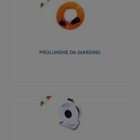
PROLUNGHE DA GIARDINO
Realizzate in tecnopolimero isolante flessibile e
estensibile non propagante la fiamma slow-wire
750°C. Grado di protezione: IP20
PROLUNGHE DA GIARDINO
Visualizza
AVVOLGICAVI CIVILI
Avvolgicavi domestici realizzati in ABS antiurto. Cavo
a marchio H05VV-F doppio isolamento. Spina