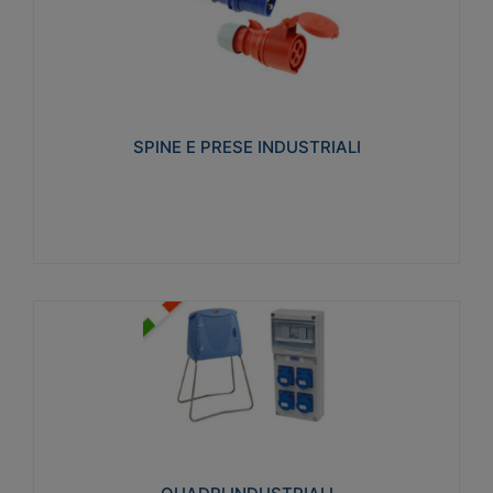
SPINE E PRESE INDUSTRIALI
Realizzate in termoplastico isolante e non
propagante la fiamma (Glow wire 650°C e parti
attive 850°C). Resistente agli agenti chimici con
particolari in acciaio inox.
SPINE E PRESE INDUSTRIALI
Visualizza
QUADRI INDUSTRIALI
Realizzati in tecnopolimero isolante e non
propagante la fiamma Glow-wire 650°. Elevata
resistenza agli urti: IK08. Colore: grigio RAL 7035.