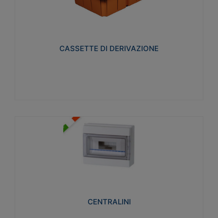
CASSETTE DI DERIVAZIONE
Realizzate in tecnopolimero isolante e non
propagante la fiamma glow-wire 650° per cassette
utilizzo da parete in muratura e per pareti in
cartongesso
CASSETTE DI DERIVAZIONE
Visualizza
CENTRALINI
Realizzati in tecnopolimero isolante e non
propagante la fiamma glow-wire 650° e alta
resistenza al calore termocompressione con bilia
75°C.
CENTRALINI