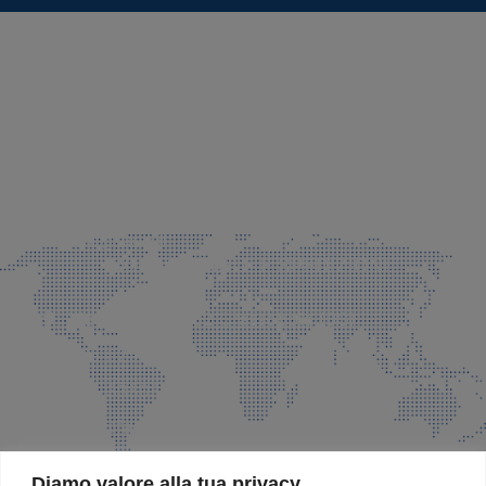
SEDE LEGALE E PRODUZIONE
Via Azzano S. Paolo, 21 Grassobbio (BG)
035 525015
035 335037
info@faeg.it
COMMERCIALE E SPEDIZIONI
Via Padre Elzi, 32 Grassobbio (BG)
035 525015
035 335037
info@faeg.it
SITE MAP
Diamo valore alla tua privacy