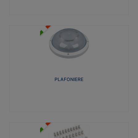
PLAFONIERE
Realizzate in tecnopolimero isolante e non
propagante la fiamma glow-wire 850°. Elevata
resistenza agli urti: IK07-IK 08.
PLAFONIERE
Visualizza