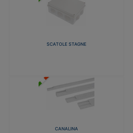
SCATOLE STAGNE
Realizzate in tecnopolimero isolante e non
propagante la fiamma glow-wire 650° e alta
resistenza al calore termocompressione con bilia
75°C.
SCATOLE STAGNE
Visualizza
CANALINA
Realizzate in tecnopolimero isolante a base di PVC
rigido autoestinguente V0-UL 94. Resistente alla
fiamma: Glow-wire 650°C.
CANALINA