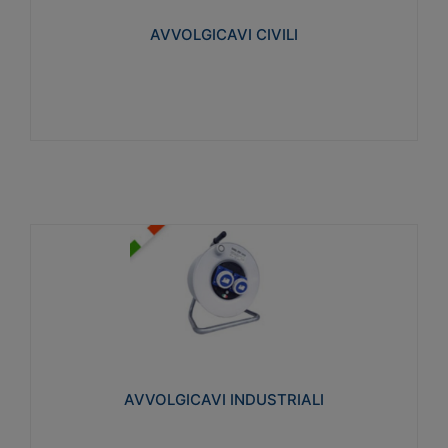
collegata al cavo con spinotti protetti
AVVOLGICAVI CIVILI
Visualizza
AVVOLGICAVI INDUSTRIALI
Cavo H07RN-F Norme CEI-64-8. Prese/spine volanti
industriali secondo le norme CEI EN 60309-1.
Utilizzo: varie tipologie, anche gravose,
collegamento mobile.
AVVOLGICAVI INDUSTRIALI
Visualizza