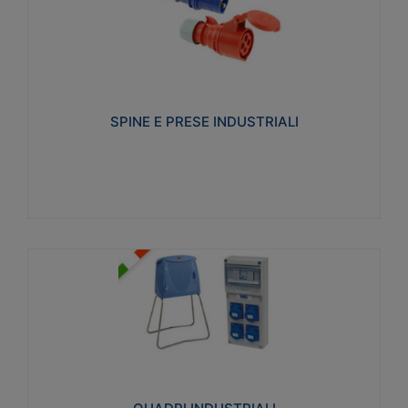
SPINE E PRESE INDUSTRIALI
Realizzate in termoplastico isolante e non
propagante la fiamma (Glow wire 650°C e parti
attive 850°C). Resistente agli agenti chimici con
particolari in acciaio inox.
SPINE E PRESE INDUSTRIALI
Visualizza
QUADRI INDUSTRIALI
Realizzati in tecnopolimero isolante e non
propagante la fiamma Glow-wire 650°. Elevata
resistenza agli urti: IK08. Colore: grigio RAL 7035.