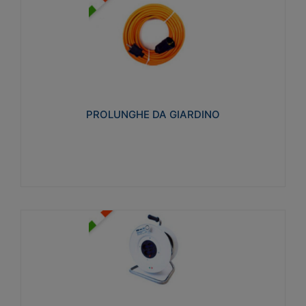
PROLUNGHE DA GIARDINO
Realizzate in tecnopolimero isolante flessibile e
estensibile non propagante la fiamma slow-wire
750°C. Grado di protezione: IP20
PROLUNGHE DA GIARDINO
Visualizza
AVVOLGICAVI CIVILI
Avvolgicavi domestici realizzati in ABS antiurto. Cavo
a marchio H05VV-F doppio isolamento. Spina