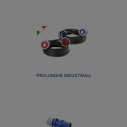
PROLUNGHE INDUSTRIALI
Realizzate in termoplastico glow wire test 750°C.
Costruite secondo le seguenti norme di riferimento
CEI 23-50. Grado di protezione: IP20D.
PROLUNGHE INDUSTRIALI
Visualizza