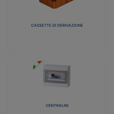
CASSETTE DI DERIVAZIONE
Realizzate in tecnopolimero isolante e non
propagante la fiamma glow-wire 650° per cassette
utilizzo da parete in muratura e per pareti in
cartongesso
CASSETTE DI DERIVAZIONE
Visualizza
CENTRALINI
Realizzati in tecnopolimero isolante e non
propagante la fiamma glow-wire 650° e alta
resistenza al calore termocompressione con bilia
75°C.
CENTRALINI