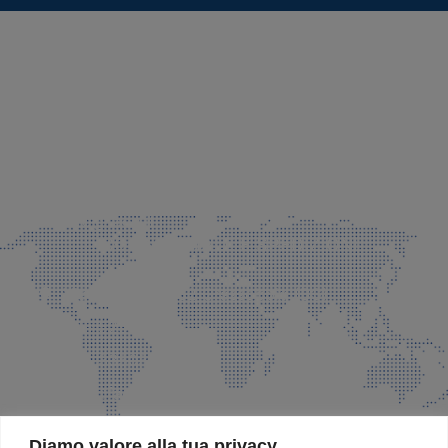
SEDE LEGALE E PRODUZIONE
Via Azzano S. Paolo, 21 Grassobbio (BG)
035 525015
035 335037
info@faeg.it
COMMERCIALE E SPEDIZIONI
Via Padre Elzi, 32 Grassobbio (BG)
035 525015
035 335037
info@faeg.it
SITE MAP
Diamo valore alla tua privacy