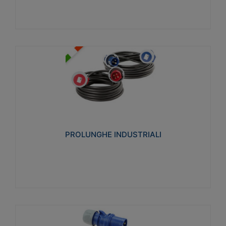
PROLUNGHE INDUSTRIALI
Realizzate in termoplastico glow wire test 750°C.
Costruite secondo le seguenti norme di riferimento
CEI 23-50. Grado di protezione: IP20D.
PROLUNGHE INDUSTRIALI
Visualizza