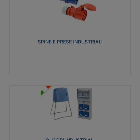
SPINE E PRESE INDUSTRIALI
Realizzate in termoplastico isolante e non
propagante la fiamma (Glow wire 650°C e parti
attive 850°C). Resistente agli agenti chimici con
particolari in acciaio inox.
SPINE E PRESE INDUSTRIALI
Visualizza
QUADRI INDUSTRIALI
Realizzati in tecnopolimero isolante e non
propagante la fiamma Glow-wire 650°. Elevata
resistenza agli urti: IK08. Colore: grigio RAL 7035.