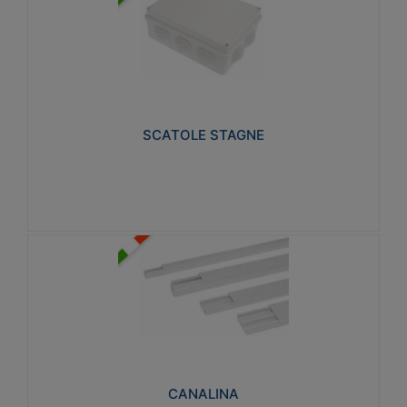
SCATOLE STAGNE
Realizzate in tecnopolimero isolante e non
propagante la fiamma glow-wire 650° e alta
resistenza al calore termocompressione con bilia
75°C.
SCATOLE STAGNE
Visualizza
CANALINA
Realizzate in tecnopolimero isolante a base di PVC
rigido autoestinguente V0-UL 94. Resistente alla
fiamma: Glow-wire 650°C.
CANALINA