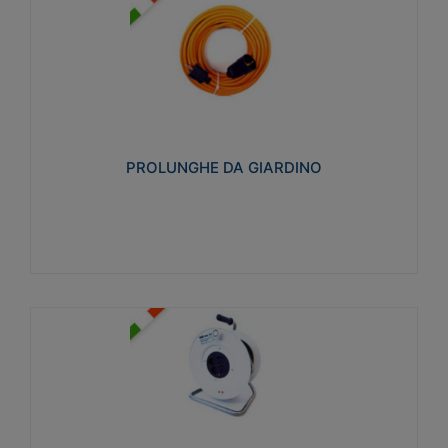
PROLUNGHE DA GIARDINO
Realizzate in tecnopolimero isolante flessibile e
estensibile non propagante la fiamma slow-wire
750°C. Grado di protezione: IP20
PROLUNGHE DA GIARDINO
Visualizza
AVVOLGICAVI CIVILI
Avvolgicavi domestici realizzati in ABS antiurto. Cavo
a marchio H05VV-F doppio isolamento. Spina