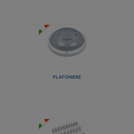
PLAFONIERE
Realizzate in tecnopolimero isolante e non
propagante la fiamma glow-wire 850°. Elevata
resistenza agli urti: IK07-IK 08.
PLAFONIERE
Visualizza