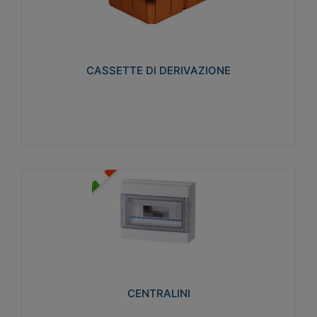
CASSETTE DI DERIVAZIONE
Realizzate in tecnopolimero isolante e non
propagante la fiamma glow-wire 650° per cassette
utilizzo da parete in muratura e per pareti in
cartongesso
CASSETTE DI DERIVAZIONE
Visualizza
CENTRALINI
Realizzati in tecnopolimero isolante e non
propagante la fiamma glow-wire 650° e alta
resistenza al calore termocompressione con bilia
75°C.
CENTRALINI