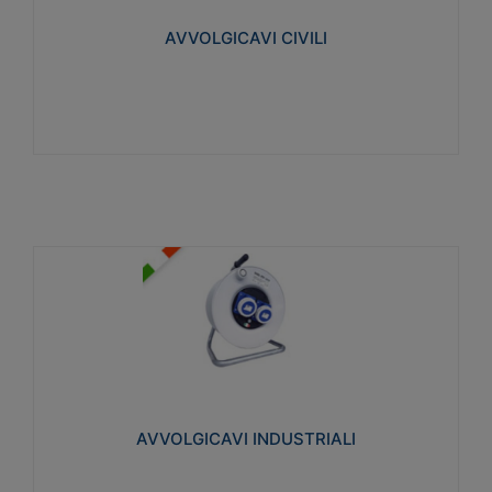
collegata al cavo con spinotti protetti
AVVOLGICAVI CIVILI
Visualizza
AVVOLGICAVI INDUSTRIALI
Cavo H07RN-F Norme CEI-64-8. Prese/spine volanti
industriali secondo le norme CEI EN 60309-1.
Utilizzo: varie tipologie, anche gravose,
collegamento mobile.
AVVOLGICAVI INDUSTRIALI
Visualizza