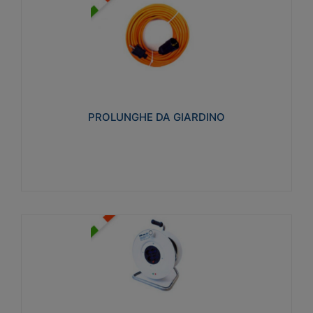
PROLUNGHE DA GIARDINO
Realizzate in tecnopolimero isolante flessibile e
estensibile non propagante la fiamma slow-wire
750°C. Grado di protezione: IP20
PROLUNGHE DA GIARDINO
Visualizza
AVVOLGICAVI CIVILI
Avvolgicavi domestici realizzati in ABS antiurto. Cavo
a marchio H05VV-F doppio isolamento. Spina