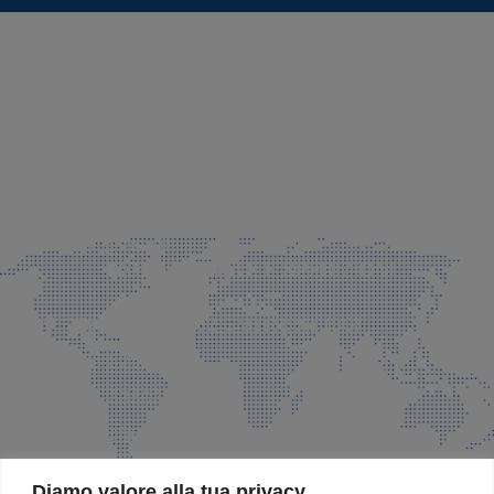
SEDE LEGALE E PRODUZIONE
Via Azzano S. Paolo, 21 Grassobbio (BG)
035 525015
035 335037
info@faeg.it
COMMERCIALE E SPEDIZIONI
Via Padre Elzi, 32 Grassobbio (BG)
035 525015
035 335037
info@faeg.it
SITE MAP
Diamo valore alla tua privacy