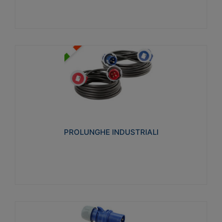
PROLUNGHE INDUSTRIALI
Realizzate in termoplastico glow wire test 750°C.
Costruite secondo le seguenti norme di riferimento
CEI 23-50. Grado di protezione: IP20D.
PROLUNGHE INDUSTRIALI
Visualizza