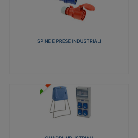
SPINE E PRESE INDUSTRIALI
Realizzate in termoplastico isolante e non
propagante la fiamma (Glow wire 650°C e parti
attive 850°C). Resistente agli agenti chimici con
particolari in acciaio inox.
SPINE E PRESE INDUSTRIALI
Visualizza
QUADRI INDUSTRIALI
Realizzati in tecnopolimero isolante e non
propagante la fiamma Glow-wire 650°. Elevata
resistenza agli urti: IK08. Colore: grigio RAL 7035.