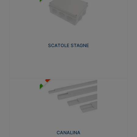
SCATOLE STAGNE
Realizzate in tecnopolimero isolante e non
propagante la fiamma glow-wire 650° e alta
resistenza al calore termocompressione con bilia
75°C.
SCATOLE STAGNE
Visualizza
CANALINA
Realizzate in tecnopolimero isolante a base di PVC
rigido autoestinguente V0-UL 94. Resistente alla
fiamma: Glow-wire 650°C.
CANALINA