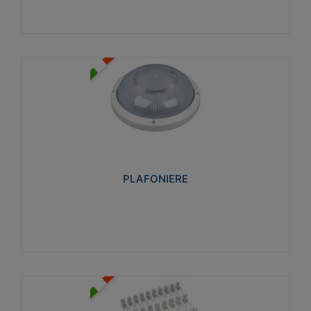
PLAFONIERE
Realizzate in tecnopolimero isolante e non
propagante la fiamma glow-wire 850°. Elevata
resistenza agli urti: IK07-IK 08.
PLAFONIERE
Visualizza