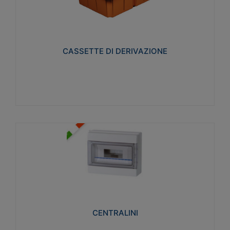
CASSETTE DI DERIVAZIONE
Realizzate in tecnopolimero isolante e non
propagante la fiamma glow-wire 650° per cassette
utilizzo da parete in muratura e per pareti in
cartongesso
CASSETTE DI DERIVAZIONE
Visualizza
CENTRALINI
Realizzati in tecnopolimero isolante e non
propagante la fiamma glow-wire 650° e alta
resistenza al calore termocompressione con bilia
75°C.
CENTRALINI