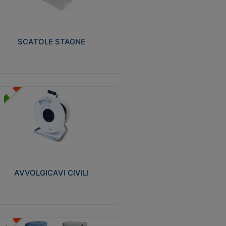
izzate in tecnopolimero isolante e non
pagante la fiamma glow-wire 650° e alta
istenza al calore termocompressione con
a 75°C.
SCATOLE STAGNE
Visualizza
VVOLGICAVI CIVILI
volgicavi domestici realizzati in ABS
ntiurto. Cavo a marchio H05VV-F doppio
olamento. Spina collegata al cavo con
inotti protetti
AVVOLGICAVI CIVILI
Visualizza