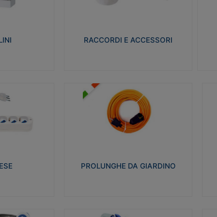
ro isolante e non
Realizzati in ottone e successivamente
Real
ow-wire 650° e
nichelati per conferire una migliore
pro
resistenza alle avverse condizioni
res
ilia 75°C.
ambientali in cui verranno utilizzati.
bili
INI
RACCORDI E ACCESSORI
alizza
Visualizza
PROLUNGHE DA GIARDINO
A
co glow wire test
Realizzate in tecnopolimero isolante
Av
 le seguenti
flessibile e estensibile non propagante la
a
 23-50. Grado di
fiamma slow-wire 750°C. Grado di
is
protezione: IP20
sp
ESE
PROLUNGHE DA GIARDINO
alizza
Visualizza