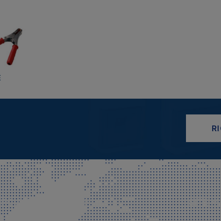
E
R
CIALE E SPEDIZIONI
SITE M