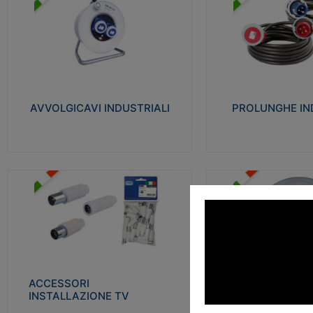
AVVOLGICAVI INDUSTRIALI
PROLUNGHE INDU
Cavo H07RN-F Norme CEI-64-8.
Realizzate in termoplasti
Prese/spine volanti industriali secondo le
750°C. Costruite secondo
norme CEI EN 60309-1. Utilizzo: varie
norme di riferimento CEI
tipologie, anche gravose, collegamento
protezione: IP20D.
mobile.
AVVOLGICAVI INDUSTRIALI
PROLUNGHE IN
Visu
Visualizza
ACCESSORI INSTALLAZIONE
PLAFONIERE
TV
Realizzate in tecnopolime
Realizzate in tecnopolimero isolante e
propagante la fiamma gl
acciaio nichelato per poter garantire una
Elevata resistenza agli urt
schermatura idonea a rendere i segnali TV
protetti dalle emissioni elettromagnetiche.
ACCESSORI
PLAFONI
Visu
INSTALLAZIONE TV
Visualizza