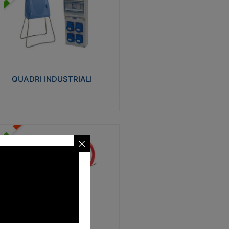
UADRI INDUSTRIALI
alizzati in tecnopolimero isolante e non
ropagante la fiamma Glow-wire 650°.
evata resistenza agli urti: IK08. Colore:
igio RAL 7035.
QUADRI INDUSTRIALI
Visualizza
ONDE
trezzi necessari al trascinamento delle
blature elettriche, dati, fonia, all’interno
lle canaline dedicate. Disponibili in
lon, poliestere, acciaio e fibra di vetro
SONDE
Visualizza