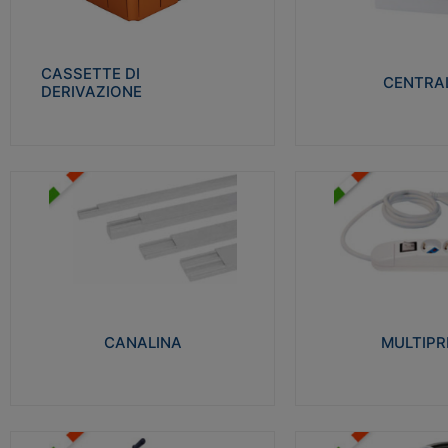
Realizzate in tecnopolimero isolante e non
Realizzati in tecnopolime
propagante la fiamma glow-wire 650° per
propagante la fiamma gl
cassette utilizzo da parete in muratura e
alta resistenza al calore
per pareti in cartongesso
termocompressione con b
CASSETTE DI
CENTRAL
DERIVAZIONE
Visualizza
Visu
MULTIPRESE
CANALINA
Realizzate in termoplasti
Realizzate in tecnopolimero isolante a base
750°C. Costruite secondo
di PVC rigido autoestinguente V0-UL 94.
norme di riferimento CEI
Resistente alla fiamma: Glow-wire 650°C.
protezione: IP20D.
CANALINA
MULTIPR
Visualizza
Visu