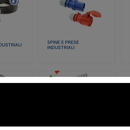
STRIALI
SPINE E PRESE INDUSTRIALI
Q
co glow wire test
Realizzate in termoplastico isolante e non
Re
 le seguenti
propagante la fiamma (Glow wire 650°C e
p
 23-50. Grado di
parti attive 850°C). Resistente agli agenti
El
chimici con particolari in acciaio inox.
gr
SPINE E PRESE
DUSTRIALI
INDUSTRIALI
alizza
Visualizza
FORBOX
S
I morsetti di giunzione unipolari si
At
ro isolante e non
utilizzano nelle cassette di derivazione e in
ca
ow-wire 850°.
tutte le connessioni “volanti” civili e
de
i: IK07-IK 08.
industriali in cui è richiesta praticità di
ny
installazione e sicurezza di connessione.
ERE
FORBOX
alizza
Visualizza