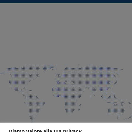
SEDE LEGALE E PRODUZIONE
Via Azzano S. Paolo, 21 Grassobbio (BG)
035 525015
035 335037
info@faeg.it
COMMERCIALE E SPEDIZIONI
Via Padre Elzi, 32 Grassobbio (BG)
035 525015
035 335037
info@faeg.it
SITE MAP
Diamo valore alla tua privacy