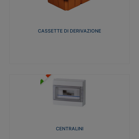
CASSETTE DI DERIVAZIONE
Realizzate in tecnopolimero isolante e non
propagante la fiamma glow-wire 650° per cassette
utilizzo da parete in muratura e per pareti in
cartongesso
CASSETTE DI DERIVAZIONE
Visualizza
CENTRALINI
Realizzati in tecnopolimero isolante e non
propagante la fiamma glow-wire 650° e alta
resistenza al calore termocompressione con bilia
75°C.
CENTRALINI