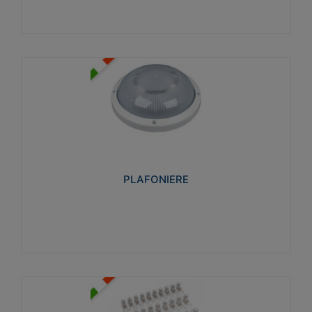
PLAFONIERE
Realizzate in tecnopolimero isolante e non
propagante la fiamma glow-wire 850°. Elevata
resistenza agli urti: IK07-IK 08.
PLAFONIERE
Visualizza