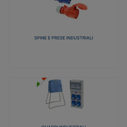
SPINE E PRESE INDUSTRIALI
Realizzate in termoplastico isolante e non
propagante la fiamma (Glow wire 650°C e parti
attive 850°C). Resistente agli agenti chimici con
particolari in acciaio inox.
SPINE E PRESE INDUSTRIALI
Visualizza
QUADRI INDUSTRIALI
Realizzati in tecnopolimero isolante e non
propagante la fiamma Glow-wire 650°. Elevata
resistenza agli urti: IK08. Colore: grigio RAL 7035.