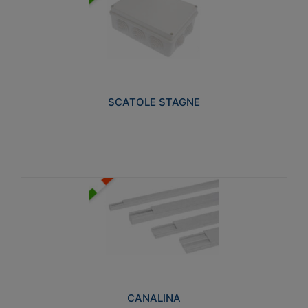
SCATOLE STAGNE
Realizzate in tecnopolimero isolante e non
propagante la fiamma glow-wire 650° e alta
resistenza al calore termocompressione con bilia
75°C.
SCATOLE STAGNE
Visualizza
CANALINA
Realizzate in tecnopolimero isolante a base di PVC
rigido autoestinguente V0-UL 94. Resistente alla
fiamma: Glow-wire 650°C.
CANALINA