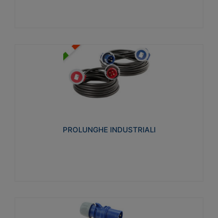
PROLUNGHE INDUSTRIALI
Realizzate in termoplastico glow wire test 750°C.
Costruite secondo le seguenti norme di riferimento
CEI 23-50. Grado di protezione: IP20D.
PROLUNGHE INDUSTRIALI
Visualizza