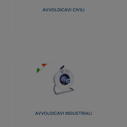
collegata al cavo con spinotti protetti
AVVOLGICAVI CIVILI
Visualizza
AVVOLGICAVI INDUSTRIALI
Cavo H07RN-F Norme CEI-64-8. Prese/spine volanti
industriali secondo le norme CEI EN 60309-1.
Utilizzo: varie tipologie, anche gravose,
collegamento mobile.
AVVOLGICAVI INDUSTRIALI
Visualizza