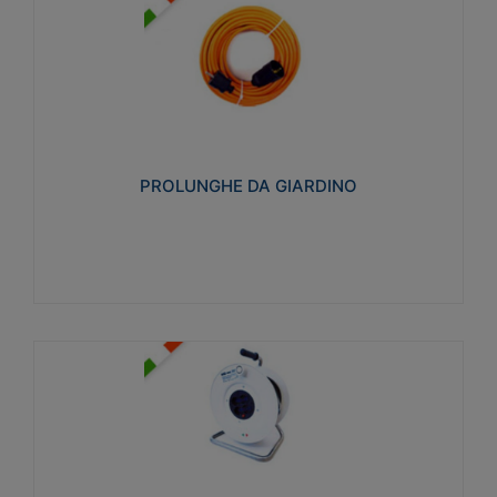
PROLUNGHE DA GIARDINO
Realizzate in tecnopolimero isolante flessibile e
estensibile non propagante la fiamma slow-wire
750°C. Grado di protezione: IP20
PROLUNGHE DA GIARDINO
Visualizza
AVVOLGICAVI CIVILI
Avvolgicavi domestici realizzati in ABS antiurto. Cavo
a marchio H05VV-F doppio isolamento. Spina