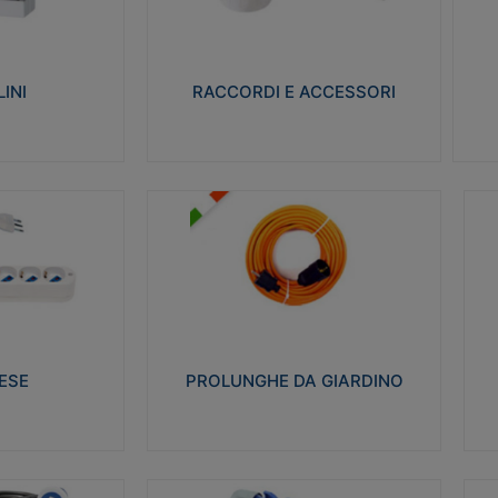
ro isolante e non
Realizzati in ottone e successivamente
Real
ow-wire 650° e
nichelati per conferire una migliore
pro
resistenza alle avverse condizioni
res
ilia 75°C.
ambientali in cui verranno utilizzati.
bili
INI
RACCORDI E ACCESSORI
alizza
Visualizza
PROLUNGHE DA GIARDINO
A
co glow wire test
Realizzate in tecnopolimero isolante
Av
 le seguenti
flessibile e estensibile non propagante la
a
 23-50. Grado di
fiamma slow-wire 750°C. Grado di
is
protezione: IP20
sp
ESE
PROLUNGHE DA GIARDINO
alizza
Visualizza