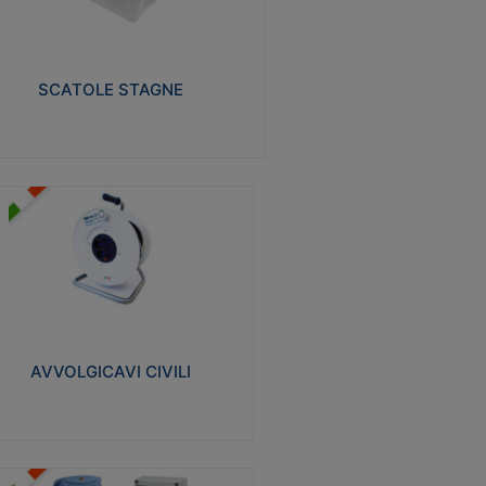
izzate in tecnopolimero isolante e non
pagante la fiamma glow-wire 650° e alta
istenza al calore termocompressione con
a 75°C.
SCATOLE STAGNE
Visualizza
VVOLGICAVI CIVILI
volgicavi domestici realizzati in ABS
ntiurto. Cavo a marchio H05VV-F doppio
olamento. Spina collegata al cavo con
inotti protetti
AVVOLGICAVI CIVILI
Visualizza