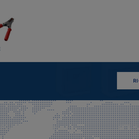
E
R
CIALE E SPEDIZIONI
SITE M