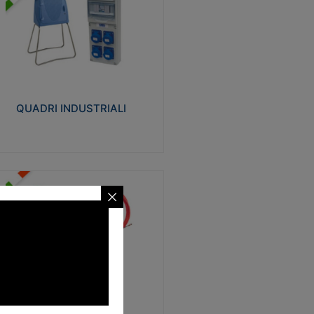
UADRI INDUSTRIALI
alizzati in tecnopolimero isolante e non
ropagante la fiamma Glow-wire 650°.
evata resistenza agli urti: IK08. Colore:
igio RAL 7035.
QUADRI INDUSTRIALI
Visualizza
ONDE
trezzi necessari al trascinamento delle
blature elettriche, dati, fonia, all’interno
lle canaline dedicate. Disponibili in
lon, poliestere, acciaio e fibra di vetro
SONDE
Visualizza