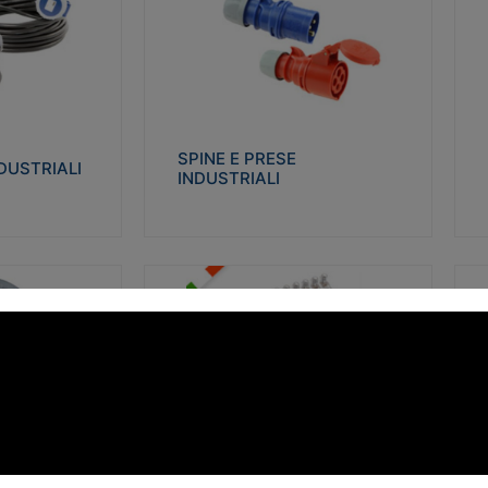
STRIALI
SPINE E PRESE INDUSTRIALI
Q
co glow wire test
Realizzate in termoplastico isolante e non
Re
 le seguenti
propagante la fiamma (Glow wire 650°C e
p
 23-50. Grado di
parti attive 850°C). Resistente agli agenti
El
chimici con particolari in acciaio inox.
gr
SPINE E PRESE
DUSTRIALI
INDUSTRIALI
alizza
Visualizza
FORBOX
S
I morsetti di giunzione unipolari si
At
ro isolante e non
utilizzano nelle cassette di derivazione e in
ca
ow-wire 850°.
tutte le connessioni “volanti” civili e
de
i: IK07-IK 08.
industriali in cui è richiesta praticità di
ny
installazione e sicurezza di connessione.
ERE
FORBOX
alizza
Visualizza