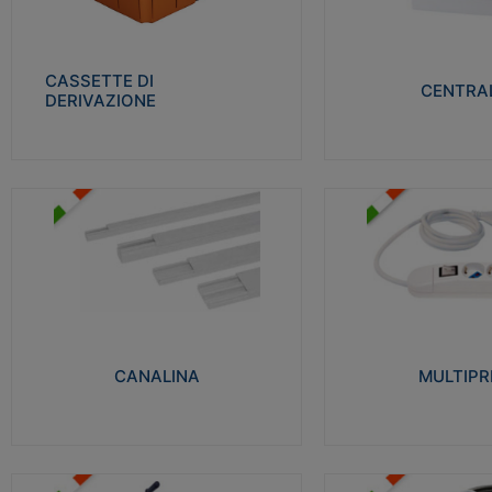
Realizzate in tecnopolimero isolante e non
Realizzati in tecnopolime
propagante la fiamma glow-wire 650° per
propagante la fiamma gl
cassette utilizzo da parete in muratura e
alta resistenza al calore
per pareti in cartongesso
termocompressione con b
CASSETTE DI
CENTRAL
DERIVAZIONE
Visualizza
Visu
MULTIPRESE
CANALINA
Realizzate in termoplasti
Realizzate in tecnopolimero isolante a base
750°C. Costruite secondo
di PVC rigido autoestinguente V0-UL 94.
norme di riferimento CEI
Resistente alla fiamma: Glow-wire 650°C.
protezione: IP20D.
CANALINA
MULTIPR
Visualizza
Visu