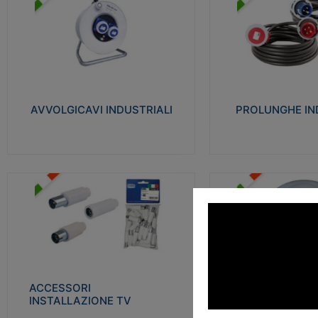
AVVOLGICAVI INDUSTRIALI
PROLUNGHE INDU
Cavo H07RN-F Norme CEI-64-8.
Realizzate in termoplasti
Prese/spine volanti industriali secondo le
750°C. Costruite secondo
norme CEI EN 60309-1. Utilizzo: varie
norme di riferimento CEI
tipologie, anche gravose, collegamento
protezione: IP20D.
mobile.
AVVOLGICAVI INDUSTRIALI
PROLUNGHE IN
Visu
Visualizza
ACCESSORI INSTALLAZIONE
PLAFONIERE
TV
Realizzate in tecnopolime
Realizzate in tecnopolimero isolante e
propagante la fiamma gl
acciaio nichelato per poter garantire una
Elevata resistenza agli urt
schermatura idonea a rendere i segnali TV
protetti dalle emissioni elettromagnetiche.
ACCESSORI
PLAFONI
Visu
INSTALLAZIONE TV
Visualizza