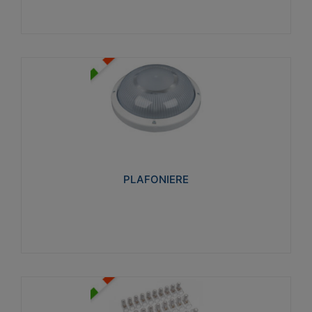
PLAFONIERE
Realizzate in tecnopolimero isolante e non
propagante la fiamma glow-wire 850°. Elevata
resistenza agli urti: IK07-IK 08.
PLAFONIERE
Visualizza