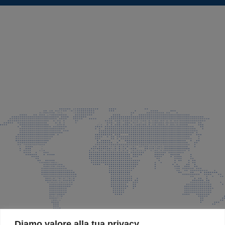
SEDE LEGALE E PRODUZIONE
Via Azzano S. Paolo, 21 Grassobbio (BG)
035 525015
035 335037
info@faeg.it
COMMERCIALE E SPEDIZIONI
Via Padre Elzi, 32 Grassobbio (BG)
035 525015
035 335037
info@faeg.it
SITE MAP
Diamo valore alla tua privacy