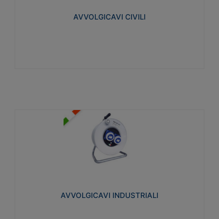
collegata al cavo con spinotti protetti
AVVOLGICAVI CIVILI
Visualizza
AVVOLGICAVI INDUSTRIALI
Cavo H07RN-F Norme CEI-64-8. Prese/spine volanti
industriali secondo le norme CEI EN 60309-1.
Utilizzo: varie tipologie, anche gravose,
collegamento mobile.
AVVOLGICAVI INDUSTRIALI
Visualizza