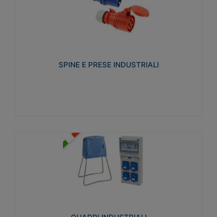
SPINE E PRESE INDUSTRIALI
Realizzate in termoplastico isolante e non
propagante la fiamma (Glow wire 650°C e parti
attive 850°C). Resistente agli agenti chimici con
particolari in acciaio inox.
SPINE E PRESE INDUSTRIALI
Visualizza
QUADRI INDUSTRIALI
Realizzati in tecnopolimero isolante e non
propagante la fiamma Glow-wire 650°. Elevata
resistenza agli urti: IK08. Colore: grigio RAL 7035.