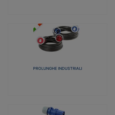
PROLUNGHE INDUSTRIALI
Realizzate in termoplastico glow wire test 750°C.
Costruite secondo le seguenti norme di riferimento
CEI 23-50. Grado di protezione: IP20D.
PROLUNGHE INDUSTRIALI
Visualizza