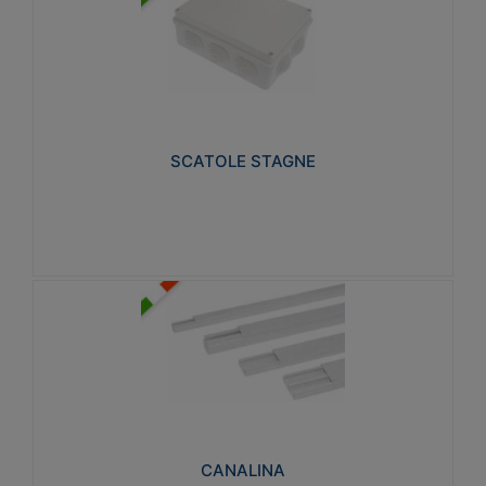
SCATOLE STAGNE
Realizzate in tecnopolimero isolante e non
propagante la fiamma glow-wire 650° e alta
resistenza al calore termocompressione con bilia
75°C.
SCATOLE STAGNE
Visualizza
CANALINA
Realizzate in tecnopolimero isolante a base di PVC
rigido autoestinguente V0-UL 94. Resistente alla
fiamma: Glow-wire 650°C.
CANALINA