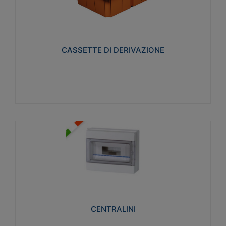
CASSETTE DI DERIVAZIONE
Realizzate in tecnopolimero isolante e non
propagante la fiamma glow-wire 650° per cassette
utilizzo da parete in muratura e per pareti in
cartongesso
CASSETTE DI DERIVAZIONE
Visualizza
CENTRALINI
Realizzati in tecnopolimero isolante e non
propagante la fiamma glow-wire 650° e alta
resistenza al calore termocompressione con bilia
75°C.
CENTRALINI