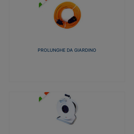
PROLUNGHE DA GIARDINO
Realizzate in tecnopolimero isolante flessibile e
estensibile non propagante la fiamma slow-wire
750°C. Grado di protezione: IP20
PROLUNGHE DA GIARDINO
Visualizza
AVVOLGICAVI CIVILI
Avvolgicavi domestici realizzati in ABS antiurto. Cavo
a marchio H05VV-F doppio isolamento. Spina