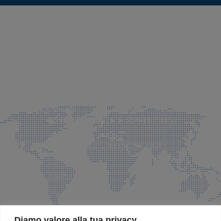
SEDE LEGALE E PRODUZIONE
Via Azzano S. Paolo, 21 Grassobbio (BG)
035 525015
035 335037
info@faeg.it
COMMERCIALE E SPEDIZIONI
Via Padre Elzi, 32 Grassobbio (BG)
035 525015
035 335037
info@faeg.it
SITE MAP
Diamo valore alla tua privacy