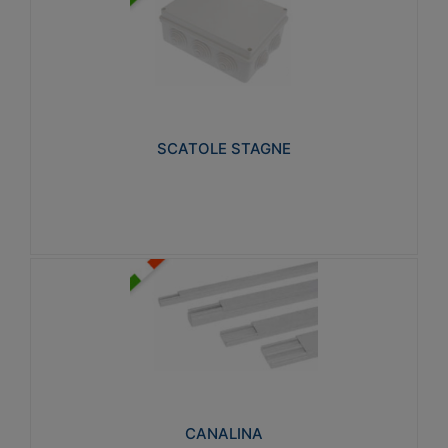
SCATOLE STAGNE
Realizzate in tecnopolimero isolante e non
propagante la fiamma glow-wire 650° e alta
resistenza al calore termocompressione con bilia
75°C.
SCATOLE STAGNE
Visualizza
CANALINA
Realizzate in tecnopolimero isolante a base di PVC
rigido autoestinguente V0-UL 94. Resistente alla
fiamma: Glow-wire 650°C.
CANALINA