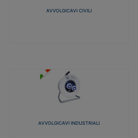
collegata al cavo con spinotti protetti
AVVOLGICAVI CIVILI
Visualizza
AVVOLGICAVI INDUSTRIALI
Cavo H07RN-F Norme CEI-64-8. Prese/spine volanti
industriali secondo le norme CEI EN 60309-1.
Utilizzo: varie tipologie, anche gravose,
collegamento mobile.
AVVOLGICAVI INDUSTRIALI
Visualizza