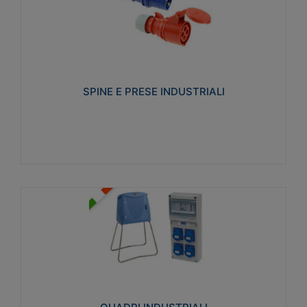
SPINE E PRESE INDUSTRIALI
Realizzate in termoplastico isolante e non
propagante la fiamma (Glow wire 650°C e parti
attive 850°C). Resistente agli agenti chimici con
particolari in acciaio inox.
SPINE E PRESE INDUSTRIALI
Visualizza
QUADRI INDUSTRIALI
Realizzati in tecnopolimero isolante e non
propagante la fiamma Glow-wire 650°. Elevata
resistenza agli urti: IK08. Colore: grigio RAL 7035.