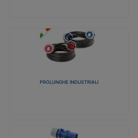
PROLUNGHE INDUSTRIALI
Realizzate in termoplastico glow wire test 750°C.
Costruite secondo le seguenti norme di riferimento
CEI 23-50. Grado di protezione: IP20D.
PROLUNGHE INDUSTRIALI
Visualizza