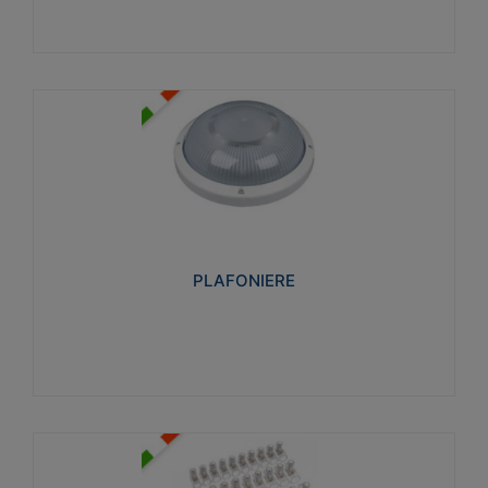
PLAFONIERE
Realizzate in tecnopolimero isolante e non
propagante la fiamma glow-wire 850°. Elevata
resistenza agli urti: IK07-IK 08.
PLAFONIERE
Visualizza