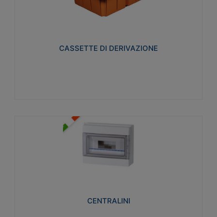
CASSETTE DI DERIVAZIONE
Realizzate in tecnopolimero isolante e non
propagante la fiamma glow-wire 650° per cassette
utilizzo da parete in muratura e per pareti in
cartongesso
CASSETTE DI DERIVAZIONE
Visualizza
CENTRALINI
Realizzati in tecnopolimero isolante e non
propagante la fiamma glow-wire 650° e alta
resistenza al calore termocompressione con bilia
75°C.
CENTRALINI