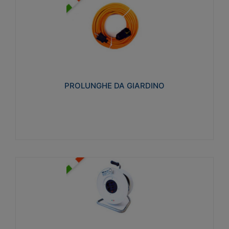
PROLUNGHE DA GIARDINO
Realizzate in tecnopolimero isolante flessibile e
estensibile non propagante la fiamma slow-wire
750°C. Grado di protezione: IP20
PROLUNGHE DA GIARDINO
Visualizza
AVVOLGICAVI CIVILI
Avvolgicavi domestici realizzati in ABS antiurto. Cavo
a marchio H05VV-F doppio isolamento. Spina