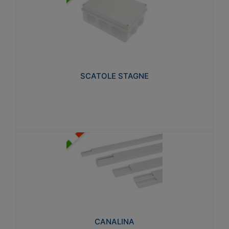
SCATOLE STAGNE
Realizzate in tecnopolimero isolante e non
propagante la fiamma glow-wire 650° e alta
resistenza al calore termocompressione con bilia
75°C.
SCATOLE STAGNE
Visualizza
CANALINA
Realizzate in tecnopolimero isolante a base di PVC
rigido autoestinguente V0-UL 94. Resistente alla
fiamma: Glow-wire 650°C.
CANALINA