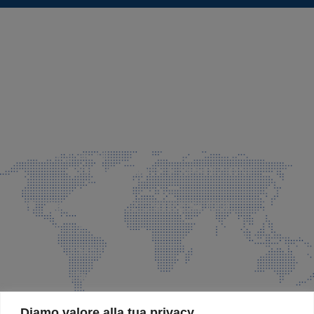
SEDE LEGALE E PRODUZIONE
Via Azzano S. Paolo, 21 Grassobbio (BG)
035 525015
035 335037
info@faeg.it
COMMERCIALE E SPEDIZIONI
Via Padre Elzi, 32 Grassobbio (BG)
035 525015
035 335037
info@faeg.it
SITE MAP
Diamo valore alla tua privacy