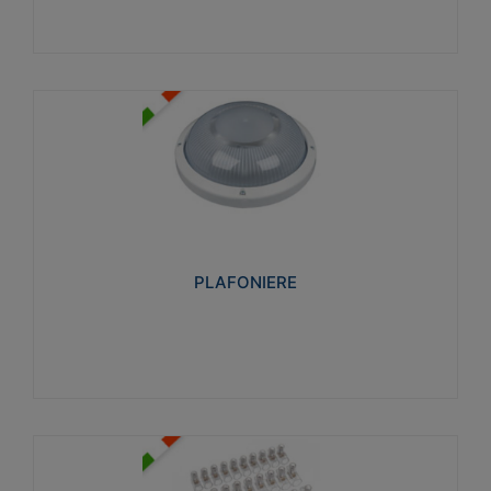
PLAFONIERE
Realizzate in tecnopolimero isolante e non
propagante la fiamma glow-wire 850°. Elevata
resistenza agli urti: IK07-IK 08.
PLAFONIERE
Visualizza