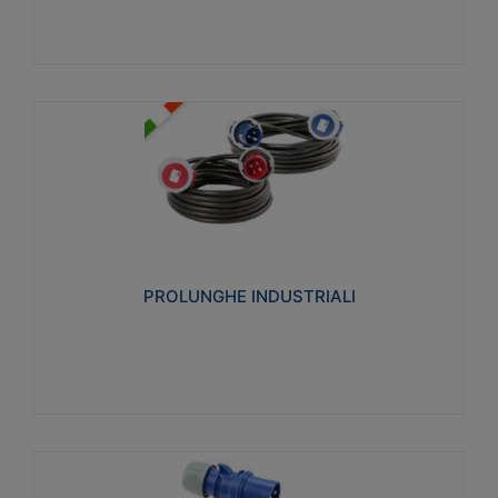
PROLUNGHE INDUSTRIALI
Realizzate in termoplastico glow wire test 750°C.
Costruite secondo le seguenti norme di riferimento
CEI 23-50. Grado di protezione: IP20D.
PROLUNGHE INDUSTRIALI
Visualizza