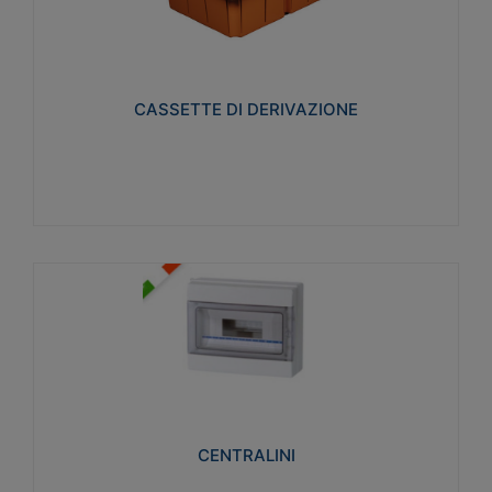
CASSETTE DI DERIVAZIONE
Realizzate in tecnopolimero isolante e non
propagante la fiamma glow-wire 650° per cassette
utilizzo da parete in muratura e per pareti in
cartongesso
CASSETTE DI DERIVAZIONE
Visualizza
CENTRALINI
Realizzati in tecnopolimero isolante e non
propagante la fiamma glow-wire 650° e alta
resistenza al calore termocompressione con bilia
75°C.
CENTRALINI