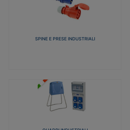
SPINE E PRESE INDUSTRIALI
Realizzate in termoplastico isolante e non
propagante la fiamma (Glow wire 650°C e parti
attive 850°C). Resistente agli agenti chimici con
particolari in acciaio inox.
SPINE E PRESE INDUSTRIALI
Visualizza
QUADRI INDUSTRIALI
Realizzati in tecnopolimero isolante e non
propagante la fiamma Glow-wire 650°. Elevata
resistenza agli urti: IK08. Colore: grigio RAL 7035.