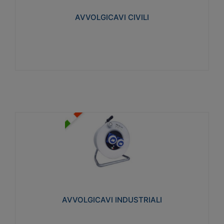
collegata al cavo con spinotti protetti
AVVOLGICAVI CIVILI
Visualizza
AVVOLGICAVI INDUSTRIALI
Cavo H07RN-F Norme CEI-64-8. Prese/spine volanti
industriali secondo le norme CEI EN 60309-1.
Utilizzo: varie tipologie, anche gravose,
collegamento mobile.
AVVOLGICAVI INDUSTRIALI
Visualizza