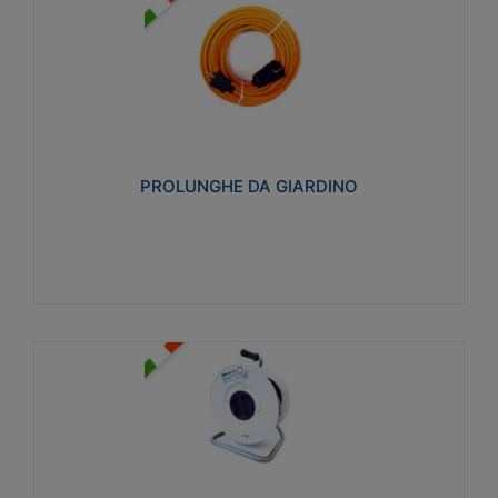
PROLUNGHE DA GIARDINO
Realizzate in tecnopolimero isolante flessibile e
estensibile non propagante la fiamma slow-wire
750°C. Grado di protezione: IP20
PROLUNGHE DA GIARDINO
Visualizza
AVVOLGICAVI CIVILI
Avvolgicavi domestici realizzati in ABS antiurto. Cavo
a marchio H05VV-F doppio isolamento. Spina