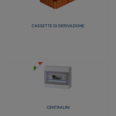
CASSETTE DI DERIVAZIONE
Realizzate in tecnopolimero isolante e non
propagante la fiamma glow-wire 650° per cassette
utilizzo da parete in muratura e per pareti in
cartongesso
CASSETTE DI DERIVAZIONE
Visualizza
CENTRALINI
Realizzati in tecnopolimero isolante e non
propagante la fiamma glow-wire 650° e alta
resistenza al calore termocompressione con bilia
75°C.
CENTRALINI