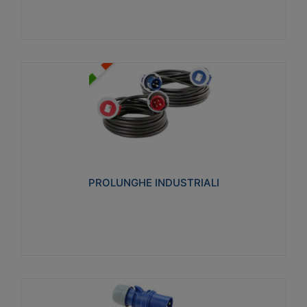
PROLUNGHE INDUSTRIALI
Realizzate in termoplastico glow wire test 750°C.
Costruite secondo le seguenti norme di riferimento
CEI 23-50. Grado di protezione: IP20D.
PROLUNGHE INDUSTRIALI
Visualizza