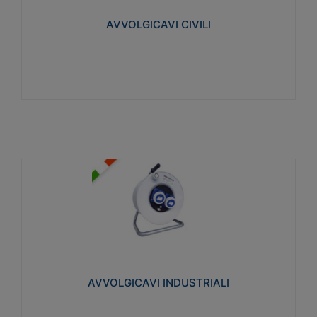
collegata al cavo con spinotti protetti
AVVOLGICAVI CIVILI
Visualizza
AVVOLGICAVI INDUSTRIALI
Cavo H07RN-F Norme CEI-64-8. Prese/spine volanti
industriali secondo le norme CEI EN 60309-1.
Utilizzo: varie tipologie, anche gravose,
collegamento mobile.
AVVOLGICAVI INDUSTRIALI
Visualizza