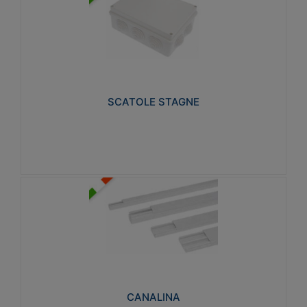
SCATOLE STAGNE
Realizzate in tecnopolimero isolante e non
propagante la fiamma glow-wire 650° e alta
resistenza al calore termocompressione con bilia
75°C.
SCATOLE STAGNE
Visualizza
CANALINA
Realizzate in tecnopolimero isolante a base di PVC
rigido autoestinguente V0-UL 94. Resistente alla
fiamma: Glow-wire 650°C.
CANALINA