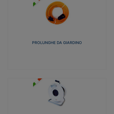
PROLUNGHE DA GIARDINO
Realizzate in tecnopolimero isolante flessibile e
estensibile non propagante la fiamma slow-wire
750°C. Grado di protezione: IP20
PROLUNGHE DA GIARDINO
Visualizza
AVVOLGICAVI CIVILI
Avvolgicavi domestici realizzati in ABS antiurto. Cavo
a marchio H05VV-F doppio isolamento. Spina