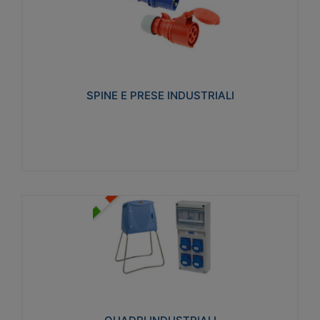
SPINE E PRESE INDUSTRIALI
Realizzate in termoplastico isolante e non
propagante la fiamma (Glow wire 650°C e parti
attive 850°C). Resistente agli agenti chimici con
particolari in acciaio inox.
SPINE E PRESE INDUSTRIALI
Visualizza
QUADRI INDUSTRIALI
Realizzati in tecnopolimero isolante e non
propagante la fiamma Glow-wire 650°. Elevata
resistenza agli urti: IK08. Colore: grigio RAL 7035.