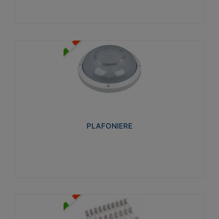
PLAFONIERE
Realizzate in tecnopolimero isolante e non
propagante la fiamma glow-wire 850°. Elevata
resistenza agli urti: IK07-IK 08.
PLAFONIERE
Visualizza