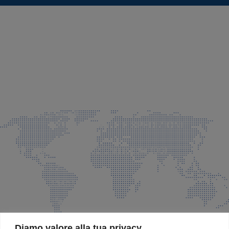
SEDE LEGALE E PRODUZIONE
Via Azzano S. Paolo, 21 Grassobbio (BG)
035 525015
035 335037
info@faeg.it
COMMERCIALE E SPEDIZIONI
Via Padre Elzi, 32 Grassobbio (BG)
035 525015
035 335037
info@faeg.it
SITE MAP
Diamo valore alla tua privacy