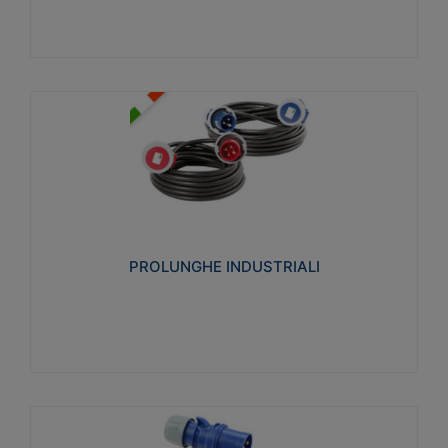
PROLUNGHE INDUSTRIALI
Realizzate in termoplastico glow wire test 750°C.
Costruite secondo le seguenti norme di riferimento
CEI 23-50. Grado di protezione: IP20D.
PROLUNGHE INDUSTRIALI
Visualizza