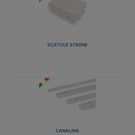
SCATOLE STAGNE
Realizzate in tecnopolimero isolante e non
propagante la fiamma glow-wire 650° e alta
resistenza al calore termocompressione con bilia
75°C.
SCATOLE STAGNE
Visualizza
CANALINA
Realizzate in tecnopolimero isolante a base di PVC
rigido autoestinguente V0-UL 94. Resistente alla
fiamma: Glow-wire 650°C.
CANALINA