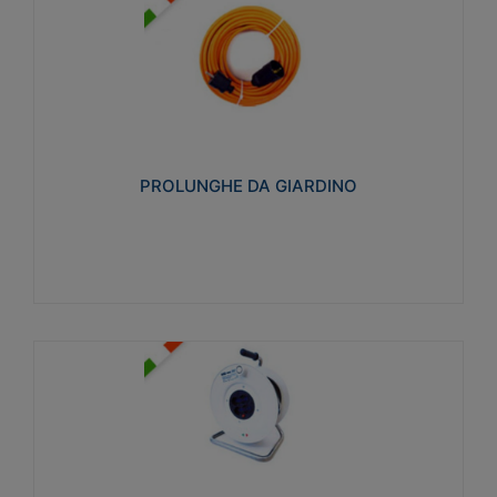
PROLUNGHE DA GIARDINO
Realizzate in tecnopolimero isolante flessibile e
estensibile non propagante la fiamma slow-wire
750°C. Grado di protezione: IP20
PROLUNGHE DA GIARDINO
Visualizza
AVVOLGICAVI CIVILI
Avvolgicavi domestici realizzati in ABS antiurto. Cavo
a marchio H05VV-F doppio isolamento. Spina