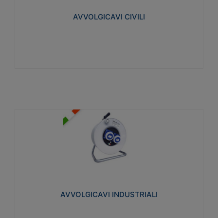
collegata al cavo con spinotti protetti
AVVOLGICAVI CIVILI
Visualizza
AVVOLGICAVI INDUSTRIALI
Cavo H07RN-F Norme CEI-64-8. Prese/spine volanti
industriali secondo le norme CEI EN 60309-1.
Utilizzo: varie tipologie, anche gravose,
collegamento mobile.
AVVOLGICAVI INDUSTRIALI
Visualizza