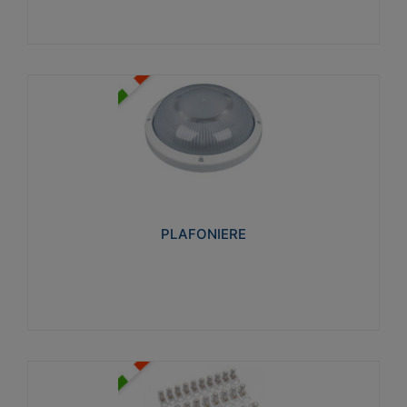
PLAFONIERE
Realizzate in tecnopolimero isolante e non
propagante la fiamma glow-wire 850°. Elevata
resistenza agli urti: IK07-IK 08.
PLAFONIERE
Visualizza