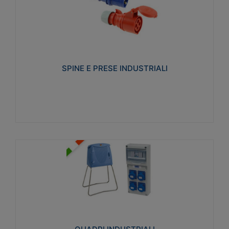
SPINE E PRESE INDUSTRIALI
Realizzate in termoplastico isolante e non
propagante la fiamma (Glow wire 650°C e parti
attive 850°C). Resistente agli agenti chimici con
particolari in acciaio inox.
SPINE E PRESE INDUSTRIALI
Visualizza
QUADRI INDUSTRIALI
Realizzati in tecnopolimero isolante e non
propagante la fiamma Glow-wire 650°. Elevata
resistenza agli urti: IK08. Colore: grigio RAL 7035.