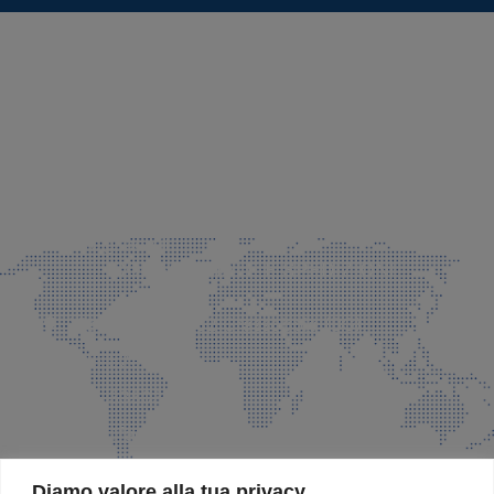
SEDE LEGALE E PRODUZIONE
Via Azzano S. Paolo, 21 Grassobbio (BG)
035 525015
035 335037
info@faeg.it
COMMERCIALE E SPEDIZIONI
Via Padre Elzi, 32 Grassobbio (BG)
035 525015
035 335037
info@faeg.it
SITE MAP
Diamo valore alla tua privacy