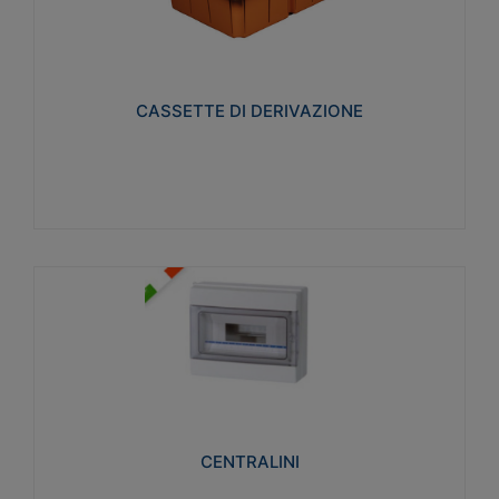
CASSETTE DI DERIVAZIONE
Realizzate in tecnopolimero isolante e non
propagante la fiamma glow-wire 650° per cassette
utilizzo da parete in muratura e per pareti in
cartongesso
CASSETTE DI DERIVAZIONE
Visualizza
CENTRALINI
Realizzati in tecnopolimero isolante e non
propagante la fiamma glow-wire 650° e alta
resistenza al calore termocompressione con bilia
75°C.
CENTRALINI