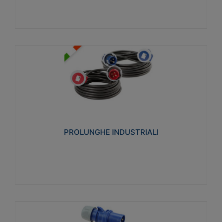
PROLUNGHE INDUSTRIALI
Realizzate in termoplastico glow wire test 750°C.
Costruite secondo le seguenti norme di riferimento
CEI 23-50. Grado di protezione: IP20D.
PROLUNGHE INDUSTRIALI
Visualizza