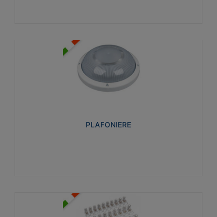
PLAFONIERE
Realizzate in tecnopolimero isolante e non
propagante la fiamma glow-wire 850°. Elevata
resistenza agli urti: IK07-IK 08.
PLAFONIERE
Visualizza