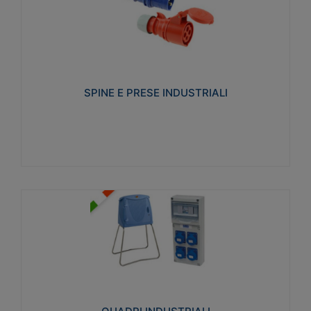
SPINE E PRESE INDUSTRIALI
Realizzate in termoplastico isolante e non
propagante la fiamma (Glow wire 650°C e parti
attive 850°C). Resistente agli agenti chimici con
particolari in acciaio inox.
SPINE E PRESE INDUSTRIALI
Visualizza
QUADRI INDUSTRIALI
Realizzati in tecnopolimero isolante e non
propagante la fiamma Glow-wire 650°. Elevata
resistenza agli urti: IK08. Colore: grigio RAL 7035.