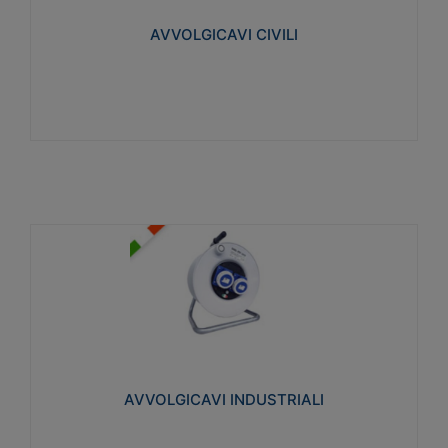
collegata al cavo con spinotti protetti
AVVOLGICAVI CIVILI
Visualizza
AVVOLGICAVI INDUSTRIALI
Cavo H07RN-F Norme CEI-64-8. Prese/spine volanti
industriali secondo le norme CEI EN 60309-1.
Utilizzo: varie tipologie, anche gravose,
collegamento mobile.
AVVOLGICAVI INDUSTRIALI
Visualizza