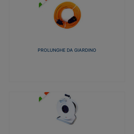
PROLUNGHE DA GIARDINO
Realizzate in tecnopolimero isolante flessibile e
estensibile non propagante la fiamma slow-wire
750°C. Grado di protezione: IP20
PROLUNGHE DA GIARDINO
Visualizza
AVVOLGICAVI CIVILI
Avvolgicavi domestici realizzati in ABS antiurto. Cavo
a marchio H05VV-F doppio isolamento. Spina