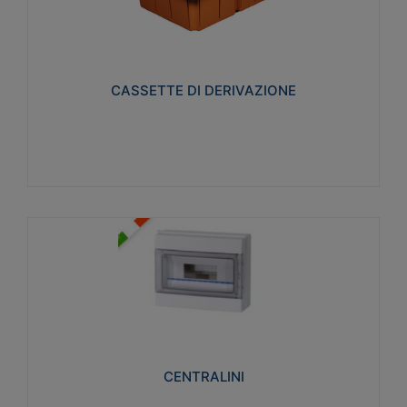
CASSETTE DI DERIVAZIONE
Realizzate in tecnopolimero isolante e non
propagante la fiamma glow-wire 650° per cassette
utilizzo da parete in muratura e per pareti in
cartongesso
CASSETTE DI DERIVAZIONE
Visualizza
CENTRALINI
Realizzati in tecnopolimero isolante e non
propagante la fiamma glow-wire 650° e alta
resistenza al calore termocompressione con bilia
75°C.
CENTRALINI