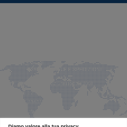
SEDE LEGALE E PRODUZIONE
Via Azzano S. Paolo, 21 Grassobbio (BG)
035 525015
035 335037
info@faeg.it
COMMERCIALE E SPEDIZIONI
Via Padre Elzi, 32 Grassobbio (BG)
035 525015
035 335037
info@faeg.it
SITE MAP
Diamo valore alla tua privacy