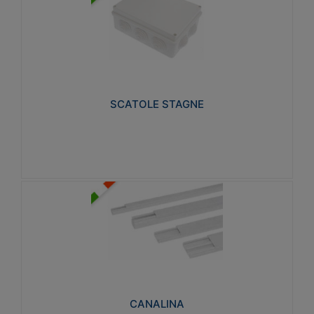
SCATOLE STAGNE
Realizzate in tecnopolimero isolante e non
propagante la fiamma glow-wire 650° e alta
resistenza al calore termocompressione con bilia
75°C.
SCATOLE STAGNE
Visualizza
CANALINA
Realizzate in tecnopolimero isolante a base di PVC
rigido autoestinguente V0-UL 94. Resistente alla
fiamma: Glow-wire 650°C.
CANALINA