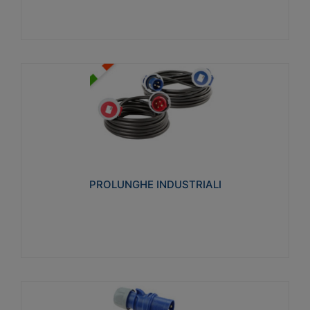
PROLUNGHE INDUSTRIALI
Realizzate in termoplastico glow wire test 750°C.
Costruite secondo le seguenti norme di riferimento
CEI 23-50. Grado di protezione: IP20D.
PROLUNGHE INDUSTRIALI
Visualizza