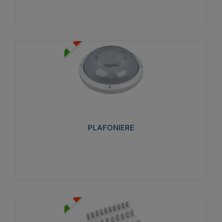
PLAFONIERE
Realizzate in tecnopolimero isolante e non
propagante la fiamma glow-wire 850°. Elevata
resistenza agli urti: IK07-IK 08.
PLAFONIERE
Visualizza