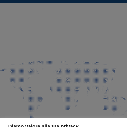
SEDE LEGALE E PRODUZIONE
Via Azzano S. Paolo, 21 Grassobbio (BG)
035 525015
035 335037
info@faeg.it
COMMERCIALE E SPEDIZIONI
Via Padre Elzi, 32 Grassobbio (BG)
035 525015
035 335037
info@faeg.it
SITE MAP
Diamo valore alla tua privacy