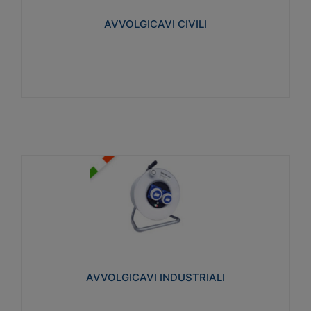
collegata al cavo con spinotti protetti
AVVOLGICAVI CIVILI
Visualizza
AVVOLGICAVI INDUSTRIALI
Cavo H07RN-F Norme CEI-64-8. Prese/spine volanti
industriali secondo le norme CEI EN 60309-1.
Utilizzo: varie tipologie, anche gravose,
collegamento mobile.
AVVOLGICAVI INDUSTRIALI
Visualizza