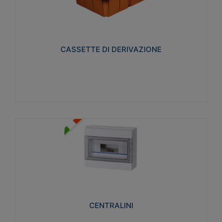
CASSETTE DI DERIVAZIONE
Realizzate in tecnopolimero isolante e non
propagante la fiamma glow-wire 650° per cassette
utilizzo da parete in muratura e per pareti in
cartongesso
CASSETTE DI DERIVAZIONE
Visualizza
CENTRALINI
Realizzati in tecnopolimero isolante e non
propagante la fiamma glow-wire 650° e alta
resistenza al calore termocompressione con bilia
75°C.
CENTRALINI