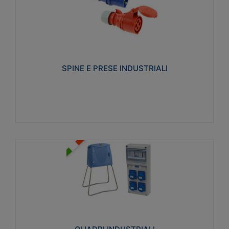
SPINE E PRESE INDUSTRIALI
Realizzate in termoplastico isolante e non
propagante la fiamma (Glow wire 650°C e parti
attive 850°C). Resistente agli agenti chimici con
particolari in acciaio inox.
SPINE E PRESE INDUSTRIALI
Visualizza
QUADRI INDUSTRIALI
Realizzati in tecnopolimero isolante e non
propagante la fiamma Glow-wire 650°. Elevata
resistenza agli urti: IK08. Colore: grigio RAL 7035.