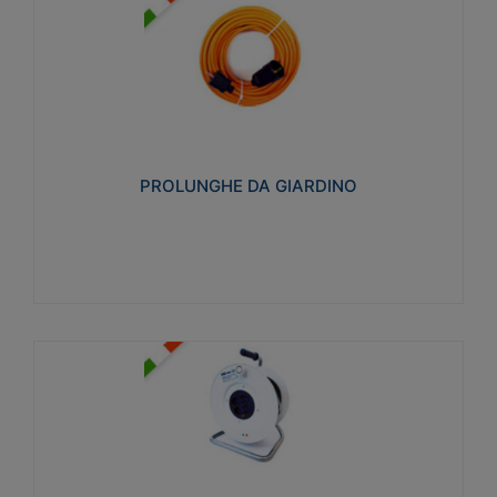
PROLUNGHE DA GIARDINO
Realizzate in tecnopolimero isolante flessibile e
estensibile non propagante la fiamma slow-wire
750°C. Grado di protezione: IP20
PROLUNGHE DA GIARDINO
Visualizza
AVVOLGICAVI CIVILI
Avvolgicavi domestici realizzati in ABS antiurto. Cavo
a marchio H05VV-F doppio isolamento. Spina