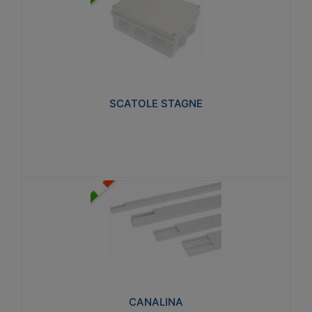
SCATOLE STAGNE
Realizzate in tecnopolimero isolante e non
propagante la fiamma glow-wire 650° e alta
resistenza al calore termocompressione con bilia
75°C.
SCATOLE STAGNE
Visualizza
CANALINA
Realizzate in tecnopolimero isolante a base di PVC
rigido autoestinguente V0-UL 94. Resistente alla
fiamma: Glow-wire 650°C.
CANALINA