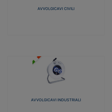
collegata al cavo con spinotti protetti
AVVOLGICAVI CIVILI
Visualizza
AVVOLGICAVI INDUSTRIALI
Cavo H07RN-F Norme CEI-64-8. Prese/spine volanti
industriali secondo le norme CEI EN 60309-1.
Utilizzo: varie tipologie, anche gravose,
collegamento mobile.
AVVOLGICAVI INDUSTRIALI
Visualizza