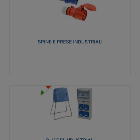
SPINE E PRESE INDUSTRIALI
Realizzate in termoplastico isolante e non
propagante la fiamma (Glow wire 650°C e parti
attive 850°C). Resistente agli agenti chimici con
particolari in acciaio inox.
SPINE E PRESE INDUSTRIALI
Visualizza
QUADRI INDUSTRIALI
Realizzati in tecnopolimero isolante e non
propagante la fiamma Glow-wire 650°. Elevata
resistenza agli urti: IK08. Colore: grigio RAL 7035.