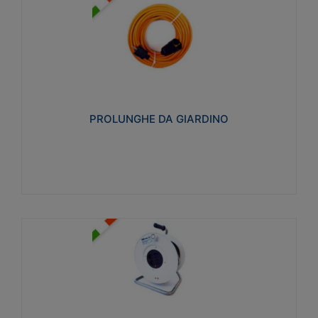
PROLUNGHE DA GIARDINO
Realizzate in tecnopolimero isolante flessibile e
estensibile non propagante la fiamma slow-wire
750°C. Grado di protezione: IP20
PROLUNGHE DA GIARDINO
Visualizza
AVVOLGICAVI CIVILI
Avvolgicavi domestici realizzati in ABS antiurto. Cavo
a marchio H05VV-F doppio isolamento. Spina