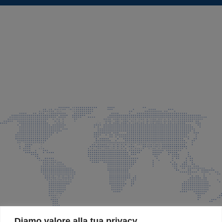
SEDE LEGALE E PRODUZIONE
Via Azzano S. Paolo, 21 Grassobbio (BG)
035 525015
035 335037
info@faeg.it
COMMERCIALE E SPEDIZIONI
Via Padre Elzi, 32 Grassobbio (BG)
035 525015
035 335037
info@faeg.it
SITE MAP
Diamo valore alla tua privacy