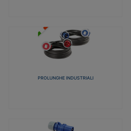
PROLUNGHE INDUSTRIALI
Realizzate in termoplastico glow wire test 750°C.
Costruite secondo le seguenti norme di riferimento
CEI 23-50. Grado di protezione: IP20D.
PROLUNGHE INDUSTRIALI
Visualizza