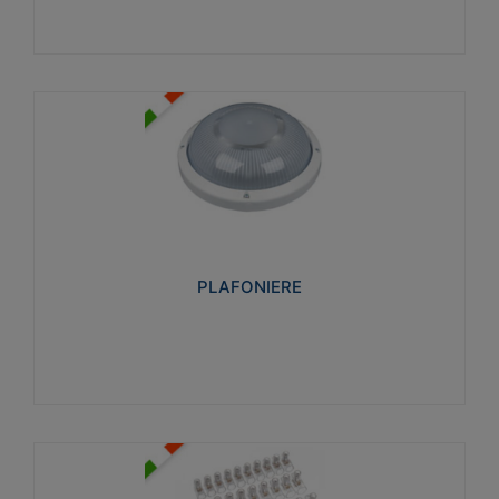
PLAFONIERE
Realizzate in tecnopolimero isolante e non
propagante la fiamma glow-wire 850°. Elevata
resistenza agli urti: IK07-IK 08.
PLAFONIERE
Visualizza