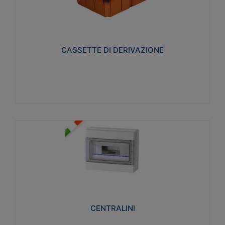
CASSETTE DI DERIVAZIONE
Realizzate in tecnopolimero isolante e non
propagante la fiamma glow-wire 650° per cassette
utilizzo da parete in muratura e per pareti in
cartongesso
CASSETTE DI DERIVAZIONE
Visualizza
CENTRALINI
Realizzati in tecnopolimero isolante e non
propagante la fiamma glow-wire 650° e alta
resistenza al calore termocompressione con bilia
75°C.
CENTRALINI