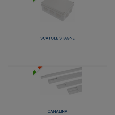
SCATOLE STAGNE
Realizzate in tecnopolimero isolante e non
propagante la fiamma glow-wire 650° e alta
resistenza al calore termocompressione con bilia
75°C.
SCATOLE STAGNE
Visualizza
CANALINA
Realizzate in tecnopolimero isolante a base di PVC
rigido autoestinguente V0-UL 94. Resistente alla
fiamma: Glow-wire 650°C.
CANALINA