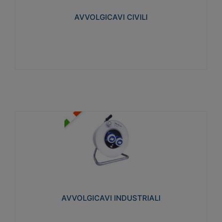
collegata al cavo con spinotti protetti
AVVOLGICAVI CIVILI
Visualizza
AVVOLGICAVI INDUSTRIALI
Cavo H07RN-F Norme CEI-64-8. Prese/spine volanti
industriali secondo le norme CEI EN 60309-1.
Utilizzo: varie tipologie, anche gravose,
collegamento mobile.
AVVOLGICAVI INDUSTRIALI
Visualizza