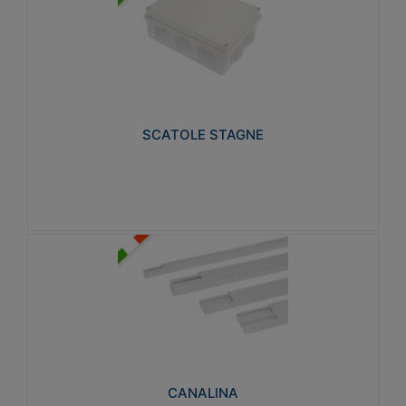
SCATOLE STAGNE
Realizzate in tecnopolimero isolante e non
propagante la fiamma glow-wire 650° e alta
resistenza al calore termocompressione con bilia
75°C.
SCATOLE STAGNE
Visualizza
CANALINA
Realizzate in tecnopolimero isolante a base di PVC
rigido autoestinguente V0-UL 94. Resistente alla
fiamma: Glow-wire 650°C.
CANALINA