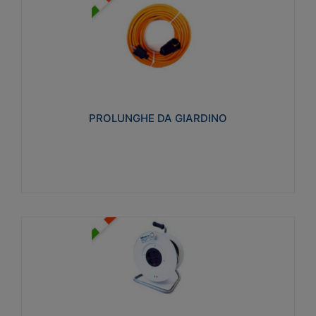
PROLUNGHE DA GIARDINO
Realizzate in tecnopolimero isolante flessibile e
estensibile non propagante la fiamma slow-wire
750°C. Grado di protezione: IP20
PROLUNGHE DA GIARDINO
Visualizza
AVVOLGICAVI CIVILI
Avvolgicavi domestici realizzati in ABS antiurto. Cavo
a marchio H05VV-F doppio isolamento. Spina