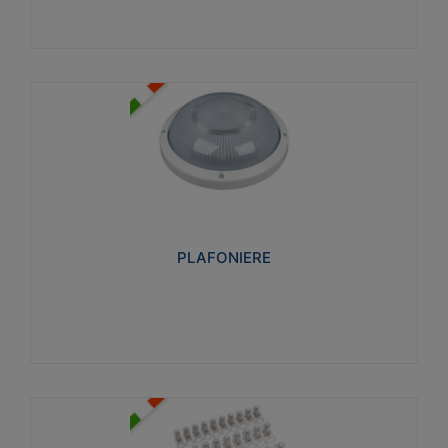
PLAFONIERE
Realizzate in tecnopolimero isolante e non
propagante la fiamma glow-wire 850°. Elevata
resistenza agli urti: IK07-IK 08.
PLAFONIERE
Visualizza