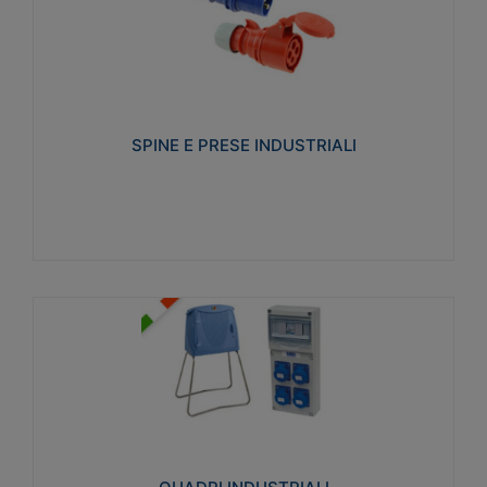
SPINE E PRESE INDUSTRIALI
Realizzate in termoplastico isolante e non
propagante la fiamma (Glow wire 650°C e parti
attive 850°C). Resistente agli agenti chimici con
particolari in acciaio inox.
SPINE E PRESE INDUSTRIALI
Visualizza
QUADRI INDUSTRIALI
Realizzati in tecnopolimero isolante e non
propagante la fiamma Glow-wire 650°. Elevata
resistenza agli urti: IK08. Colore: grigio RAL 7035.