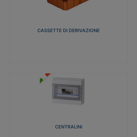
CASSETTE DI DERIVAZIONE
Realizzate in tecnopolimero isolante e non
propagante la fiamma glow-wire 650° per cassette
utilizzo da parete in muratura e per pareti in
cartongesso
CASSETTE DI DERIVAZIONE
Visualizza
CENTRALINI
Realizzati in tecnopolimero isolante e non
propagante la fiamma glow-wire 650° e alta
resistenza al calore termocompressione con bilia
75°C.
CENTRALINI