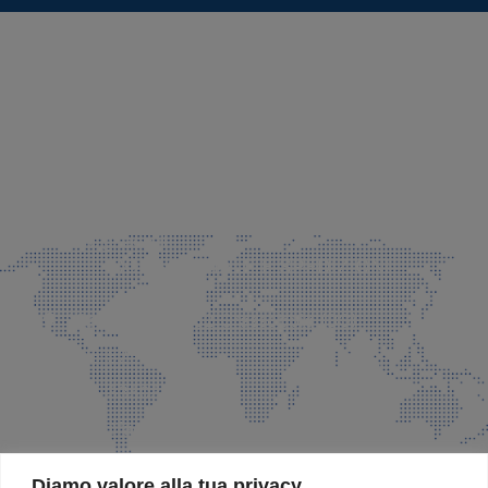
SEDE LEGALE E PRODUZIONE
Via Azzano S. Paolo, 21 Grassobbio (BG)
035 525015
035 335037
info@faeg.it
COMMERCIALE E SPEDIZIONI
Via Padre Elzi, 32 Grassobbio (BG)
035 525015
035 335037
info@faeg.it
SITE MAP
Diamo valore alla tua privacy