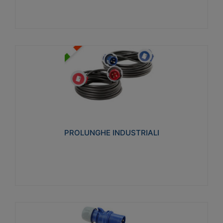
PROLUNGHE INDUSTRIALI
Realizzate in termoplastico glow wire test 750°C.
Costruite secondo le seguenti norme di riferimento
CEI 23-50. Grado di protezione: IP20D.
PROLUNGHE INDUSTRIALI
Visualizza