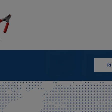
E
R
CIALE E SPEDIZIONI
SITE M