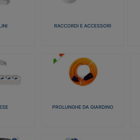
ro isolante e non
Realizzati in ottone e successivamente
Real
ow-wire 650° e
nichelati per conferire una migliore
pro
resistenza alle avverse condizioni
res
ilia 75°C.
ambientali in cui verranno utilizzati.
bili
INI
RACCORDI E ACCESSORI
alizza
Visualizza
PROLUNGHE DA GIARDINO
A
co glow wire test
Realizzate in tecnopolimero isolante
Av
 le seguenti
flessibile e estensibile non propagante la
a
 23-50. Grado di
fiamma slow-wire 750°C. Grado di
is
protezione: IP20
sp
ESE
PROLUNGHE DA GIARDINO
alizza
Visualizza