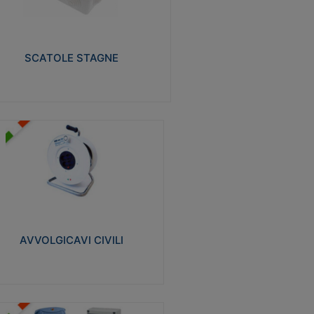
izzate in tecnopolimero isolante e non
pagante la fiamma glow-wire 650° e alta
istenza al calore termocompressione con
a 75°C.
SCATOLE STAGNE
Visualizza
VVOLGICAVI CIVILI
volgicavi domestici realizzati in ABS
ntiurto. Cavo a marchio H05VV-F doppio
olamento. Spina collegata al cavo con
inotti protetti
AVVOLGICAVI CIVILI
Visualizza