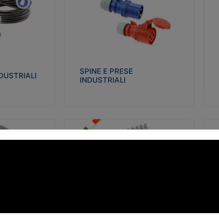
STRIALI
SPINE E PRESE INDUSTRIALI
Q
co glow wire test
Realizzate in termoplastico isolante e non
Re
 le seguenti
propagante la fiamma (Glow wire 650°C e
p
 23-50. Grado di
parti attive 850°C). Resistente agli agenti
El
chimici con particolari in acciaio inox.
gr
SPINE E PRESE
DUSTRIALI
INDUSTRIALI
alizza
Visualizza
FORBOX
S
I morsetti di giunzione unipolari si
At
ro isolante e non
utilizzano nelle cassette di derivazione e in
ca
ow-wire 850°.
tutte le connessioni “volanti” civili e
de
i: IK07-IK 08.
industriali in cui è richiesta praticità di
ny
installazione e sicurezza di connessione.
ERE
FORBOX
alizza
Visualizza