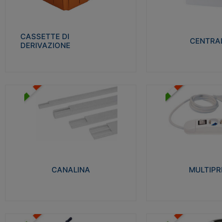
Realizzate in tecnopolimero isolante e non
Realizzati in tecnopolime
propagante la fiamma glow-wire 650° per
propagante la fiamma gl
cassette utilizzo da parete in muratura e
alta resistenza al calore
per pareti in cartongesso
termocompressione con b
CASSETTE DI
CENTRAL
DERIVAZIONE
Visualizza
Visu
MULTIPRESE
CANALINA
Realizzate in termoplasti
Realizzate in tecnopolimero isolante a base
750°C. Costruite secondo
di PVC rigido autoestinguente V0-UL 94.
norme di riferimento CEI
Resistente alla fiamma: Glow-wire 650°C.
protezione: IP20D.
CANALINA
MULTIPR
Visualizza
Visu