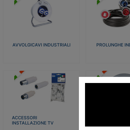
AVVOLGICAVI INDUSTRIALI
PROLUNGHE INDU
Cavo H07RN-F Norme CEI-64-8.
Realizzate in termoplasti
Prese/spine volanti industriali secondo le
750°C. Costruite secondo
norme CEI EN 60309-1. Utilizzo: varie
norme di riferimento CEI
tipologie, anche gravose, collegamento
protezione: IP20D.
mobile.
AVVOLGICAVI INDUSTRIALI
PROLUNGHE IN
Visu
Visualizza
ACCESSORI INSTALLAZIONE
PLAFONIERE
TV
Realizzate in tecnopolime
Realizzate in tecnopolimero isolante e
propagante la fiamma gl
acciaio nichelato per poter garantire una
Elevata resistenza agli urt
schermatura idonea a rendere i segnali TV
protetti dalle emissioni elettromagnetiche.
ACCESSORI
PLAFONI
Visu
INSTALLAZIONE TV
Visualizza