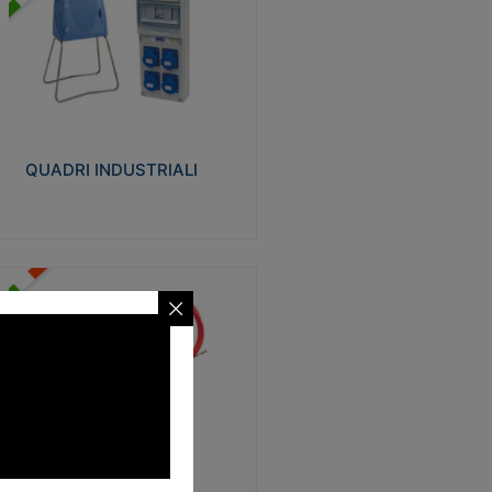
UADRI INDUSTRIALI
alizzati in tecnopolimero isolante e non
ropagante la fiamma Glow-wire 650°.
evata resistenza agli urti: IK08. Colore:
igio RAL 7035.
QUADRI INDUSTRIALI
Visualizza
ONDE
trezzi necessari al trascinamento delle
blature elettriche, dati, fonia, all’interno
lle canaline dedicate. Disponibili in
lon, poliestere, acciaio e fibra di vetro
SONDE
Visualizza