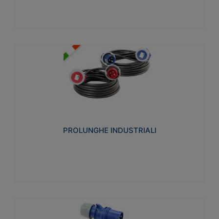
PROLUNGHE INDUSTRIALI
Realizzate in termoplastico glow wire test 750°C.
Costruite secondo le seguenti norme di riferimento
CEI 23-50. Grado di protezione: IP20D.
PROLUNGHE INDUSTRIALI
Visualizza