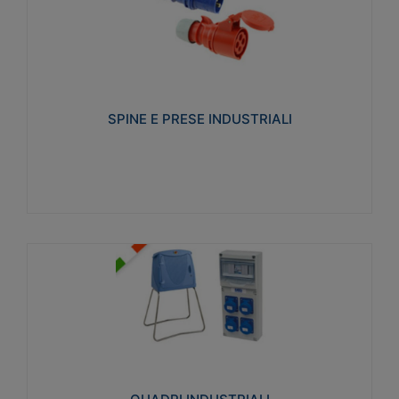
SPINE E PRESE INDUSTRIALI
Realizzate in termoplastico isolante e non
propagante la fiamma (Glow wire 650°C e parti
attive 850°C). Resistente agli agenti chimici con
particolari in acciaio inox.
SPINE E PRESE INDUSTRIALI
Visualizza
QUADRI INDUSTRIALI
Realizzati in tecnopolimero isolante e non
propagante la fiamma Glow-wire 650°. Elevata
resistenza agli urti: IK08. Colore: grigio RAL 7035.