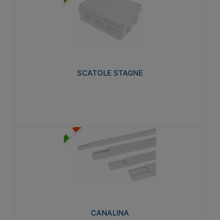
SCATOLE STAGNE
Realizzate in tecnopolimero isolante e non
propagante la fiamma glow-wire 650° e alta
resistenza al calore termocompressione con bilia
75°C.
SCATOLE STAGNE
Visualizza
CANALINA
Realizzate in tecnopolimero isolante a base di PVC
rigido autoestinguente V0-UL 94. Resistente alla
fiamma: Glow-wire 650°C.
CANALINA