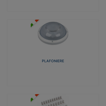
PLAFONIERE
Realizzate in tecnopolimero isolante e non
propagante la fiamma glow-wire 850°. Elevata
resistenza agli urti: IK07-IK 08.
PLAFONIERE
Visualizza