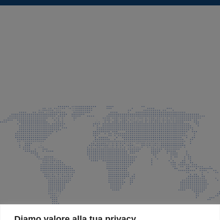
SEDE LEGALE E PRODUZIONE
Via Azzano S. Paolo, 21 Grassobbio (BG)
035 525015
035 335037
info@faeg.it
COMMERCIALE E SPEDIZIONI
Via Padre Elzi, 32 Grassobbio (BG)
035 525015
035 335037
info@faeg.it
SITE MAP
Diamo valore alla tua privacy