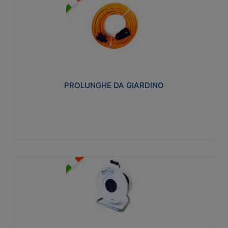
PROLUNGHE DA GIARDINO
Realizzate in tecnopolimero isolante flessibile e
estensibile non propagante la fiamma slow-wire
750°C. Grado di protezione: IP20
PROLUNGHE DA GIARDINO
Visualizza
AVVOLGICAVI CIVILI
Avvolgicavi domestici realizzati in ABS antiurto. Cavo
a marchio H05VV-F doppio isolamento. Spina