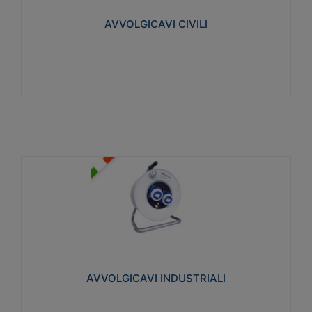
collegata al cavo con spinotti protetti
AVVOLGICAVI CIVILI
Visualizza
AVVOLGICAVI INDUSTRIALI
Cavo H07RN-F Norme CEI-64-8. Prese/spine volanti
industriali secondo le norme CEI EN 60309-1.
Utilizzo: varie tipologie, anche gravose,
collegamento mobile.
AVVOLGICAVI INDUSTRIALI
Visualizza