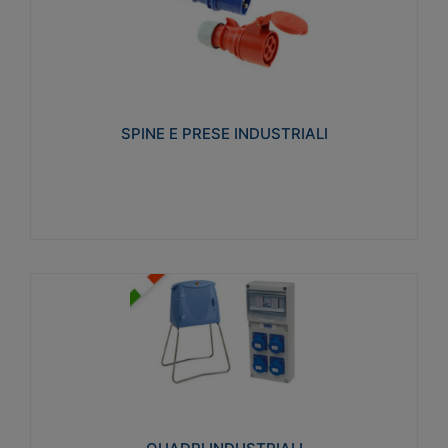
SPINE E PRESE INDUSTRIALI
Realizzate in termoplastico isolante e non
propagante la fiamma (Glow wire 650°C e parti
attive 850°C). Resistente agli agenti chimici con
particolari in acciaio inox.
SPINE E PRESE INDUSTRIALI
Visualizza
QUADRI INDUSTRIALI
Realizzati in tecnopolimero isolante e non
propagante la fiamma Glow-wire 650°. Elevata
resistenza agli urti: IK08. Colore: grigio RAL 7035.