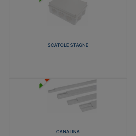
SCATOLE STAGNE
Realizzate in tecnopolimero isolante e non
propagante la fiamma glow-wire 650° e alta
resistenza al calore termocompressione con bilia
75°C.
SCATOLE STAGNE
Visualizza
CANALINA
Realizzate in tecnopolimero isolante a base di PVC
rigido autoestinguente V0-UL 94. Resistente alla
fiamma: Glow-wire 650°C.
CANALINA