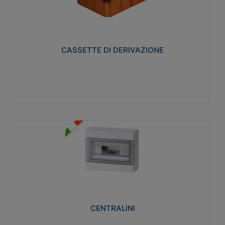
CASSETTE DI DERIVAZIONE
Realizzate in tecnopolimero isolante e non
propagante la fiamma glow-wire 650° per cassette
utilizzo da parete in muratura e per pareti in
cartongesso
CASSETTE DI DERIVAZIONE
Visualizza
CENTRALINI
Realizzati in tecnopolimero isolante e non
propagante la fiamma glow-wire 650° e alta
resistenza al calore termocompressione con bilia
75°C.
CENTRALINI