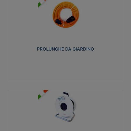
PROLUNGHE DA GIARDINO
Realizzate in tecnopolimero isolante flessibile e
estensibile non propagante la fiamma slow-wire
750°C. Grado di protezione: IP20
PROLUNGHE DA GIARDINO
Visualizza
AVVOLGICAVI CIVILI
Avvolgicavi domestici realizzati in ABS antiurto. Cavo
a marchio H05VV-F doppio isolamento. Spina