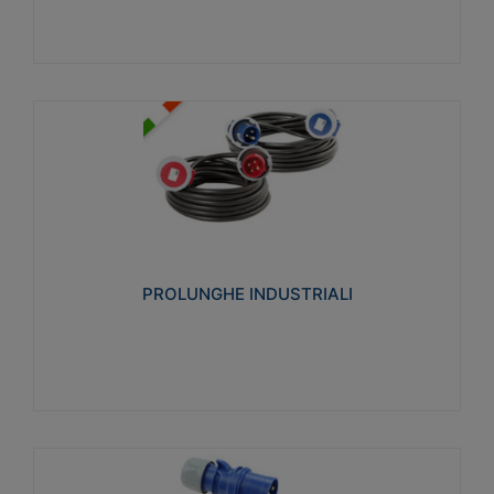
PROLUNGHE INDUSTRIALI
Realizzate in termoplastico glow wire test 750°C.
Costruite secondo le seguenti norme di riferimento
CEI 23-50. Grado di protezione: IP20D.
PROLUNGHE INDUSTRIALI
Visualizza