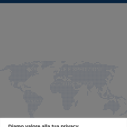
SEDE LEGALE E PRODUZIONE
Via Azzano S. Paolo, 21 Grassobbio (BG)
035 525015
035 335037
info@faeg.it
COMMERCIALE E SPEDIZIONI
Via Padre Elzi, 32 Grassobbio (BG)
035 525015
035 335037
info@faeg.it
SITE MAP
Diamo valore alla tua privacy