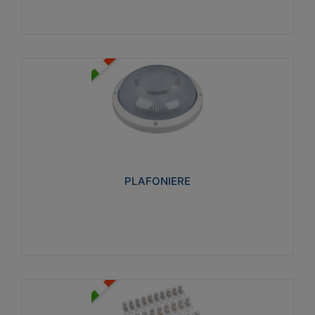
PLAFONIERE
Realizzate in tecnopolimero isolante e non
propagante la fiamma glow-wire 850°. Elevata
resistenza agli urti: IK07-IK 08.
PLAFONIERE
Visualizza