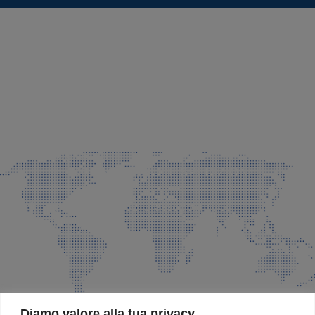
SEDE LEGALE E PRODUZIONE
Via Azzano S. Paolo, 21 Grassobbio (BG)
035 525015
035 335037
info@faeg.it
COMMERCIALE E SPEDIZIONI
Via Padre Elzi, 32 Grassobbio (BG)
035 525015
035 335037
info@faeg.it
SITE MAP
Diamo valore alla tua privacy