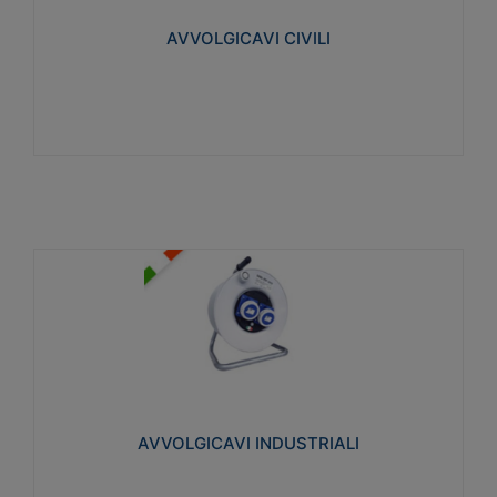
collegata al cavo con spinotti protetti
AVVOLGICAVI CIVILI
Visualizza
AVVOLGICAVI INDUSTRIALI
Cavo H07RN-F Norme CEI-64-8. Prese/spine volanti
industriali secondo le norme CEI EN 60309-1.
Utilizzo: varie tipologie, anche gravose,
collegamento mobile.
AVVOLGICAVI INDUSTRIALI
Visualizza