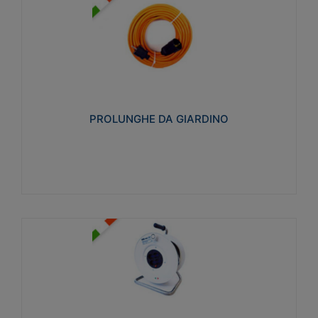
PROLUNGHE DA GIARDINO
Realizzate in tecnopolimero isolante flessibile e
estensibile non propagante la fiamma slow-wire
750°C. Grado di protezione: IP20
PROLUNGHE DA GIARDINO
Visualizza
AVVOLGICAVI CIVILI
Avvolgicavi domestici realizzati in ABS antiurto. Cavo
a marchio H05VV-F doppio isolamento. Spina