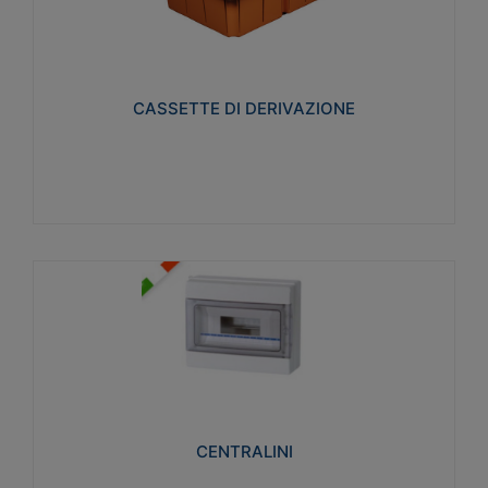
CASSETTE DI DERIVAZIONE
Realizzate in tecnopolimero isolante e non
propagante la fiamma glow-wire 650° per cassette
utilizzo da parete in muratura e per pareti in
cartongesso
CASSETTE DI DERIVAZIONE
Visualizza
CENTRALINI
Realizzati in tecnopolimero isolante e non
propagante la fiamma glow-wire 650° e alta
resistenza al calore termocompressione con bilia
75°C.
CENTRALINI