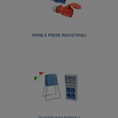
SPINE E PRESE INDUSTRIALI
Realizzate in termoplastico isolante e non
propagante la fiamma (Glow wire 650°C e parti
attive 850°C). Resistente agli agenti chimici con
particolari in acciaio inox.
SPINE E PRESE INDUSTRIALI
Visualizza
QUADRI INDUSTRIALI
Realizzati in tecnopolimero isolante e non
propagante la fiamma Glow-wire 650°. Elevata
resistenza agli urti: IK08. Colore: grigio RAL 7035.