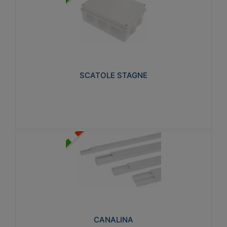
SCATOLE STAGNE
Realizzate in tecnopolimero isolante e non
propagante la fiamma glow-wire 650° e alta
resistenza al calore termocompressione con bilia
75°C.
SCATOLE STAGNE
Visualizza
CANALINA
Realizzate in tecnopolimero isolante a base di PVC
rigido autoestinguente V0-UL 94. Resistente alla
fiamma: Glow-wire 650°C.
CANALINA