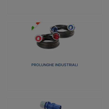
PROLUNGHE INDUSTRIALI
Realizzate in termoplastico glow wire test 750°C.
Costruite secondo le seguenti norme di riferimento
CEI 23-50. Grado di protezione: IP20D.
PROLUNGHE INDUSTRIALI
Visualizza