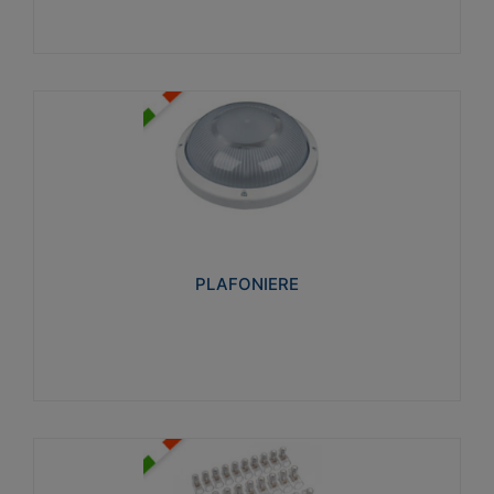
PLAFONIERE
Realizzate in tecnopolimero isolante e non
propagante la fiamma glow-wire 850°. Elevata
resistenza agli urti: IK07-IK 08.
PLAFONIERE
Visualizza