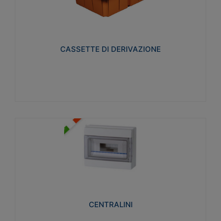
CASSETTE DI DERIVAZIONE
Realizzate in tecnopolimero isolante e non
propagante la fiamma glow-wire 650° per cassette
utilizzo da parete in muratura e per pareti in
cartongesso
CASSETTE DI DERIVAZIONE
Visualizza
CENTRALINI
Realizzati in tecnopolimero isolante e non
propagante la fiamma glow-wire 650° e alta
resistenza al calore termocompressione con bilia
75°C.
CENTRALINI