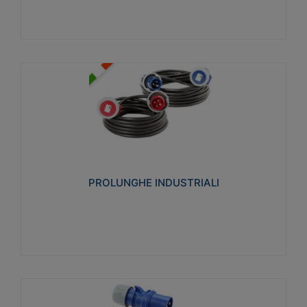
PROLUNGHE INDUSTRIALI
Realizzate in termoplastico glow wire test 750°C.
Costruite secondo le seguenti norme di riferimento
CEI 23-50. Grado di protezione: IP20D.
PROLUNGHE INDUSTRIALI
Visualizza