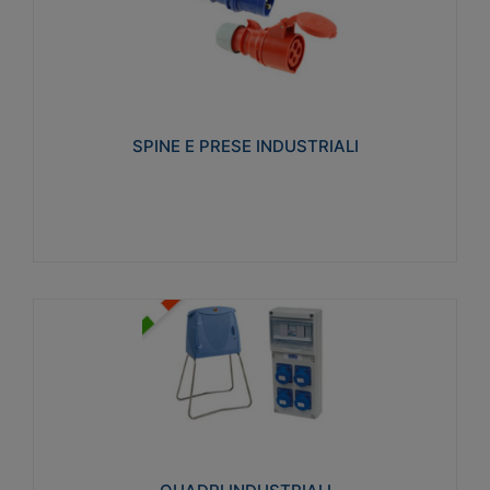
SPINE E PRESE INDUSTRIALI
Realizzate in termoplastico isolante e non
propagante la fiamma (Glow wire 650°C e parti
attive 850°C). Resistente agli agenti chimici con
particolari in acciaio inox.
SPINE E PRESE INDUSTRIALI
Visualizza
QUADRI INDUSTRIALI
Realizzati in tecnopolimero isolante e non
propagante la fiamma Glow-wire 650°. Elevata
resistenza agli urti: IK08. Colore: grigio RAL 7035.