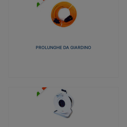
PROLUNGHE DA GIARDINO
Realizzate in tecnopolimero isolante flessibile e
estensibile non propagante la fiamma slow-wire
750°C. Grado di protezione: IP20
PROLUNGHE DA GIARDINO
Visualizza
AVVOLGICAVI CIVILI
Avvolgicavi domestici realizzati in ABS antiurto. Cavo
a marchio H05VV-F doppio isolamento. Spina