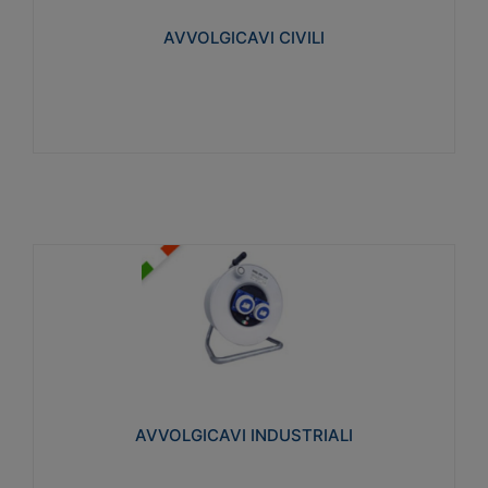
collegata al cavo con spinotti protetti
AVVOLGICAVI CIVILI
Visualizza
AVVOLGICAVI INDUSTRIALI
Cavo H07RN-F Norme CEI-64-8. Prese/spine volanti
industriali secondo le norme CEI EN 60309-1.
Utilizzo: varie tipologie, anche gravose,
collegamento mobile.
AVVOLGICAVI INDUSTRIALI
Visualizza