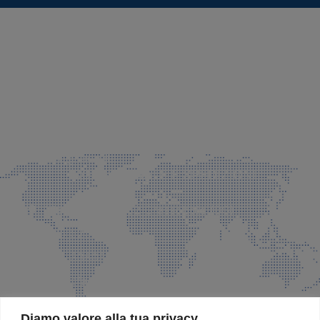
SEDE LEGALE E PRODUZIONE
Via Azzano S. Paolo, 21 Grassobbio (BG)
035 525015
035 335037
info@faeg.it
COMMERCIALE E SPEDIZIONI
Via Padre Elzi, 32 Grassobbio (BG)
035 525015
035 335037
info@faeg.it
SITE MAP
Diamo valore alla tua privacy