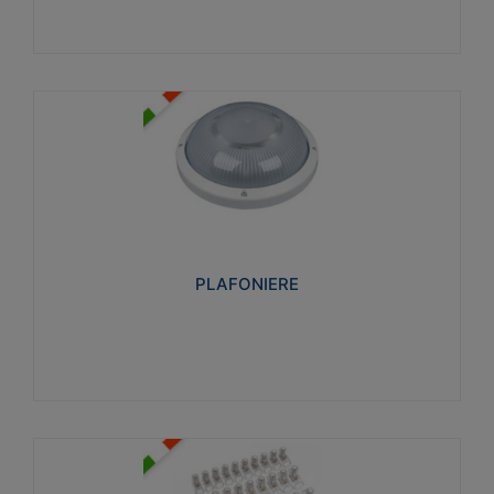
PLAFONIERE
Realizzate in tecnopolimero isolante e non
propagante la fiamma glow-wire 850°. Elevata
resistenza agli urti: IK07-IK 08.
PLAFONIERE
Visualizza