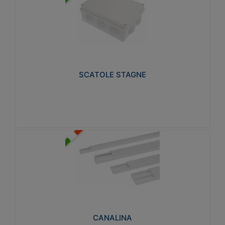
SCATOLE STAGNE
Realizzate in tecnopolimero isolante e non
propagante la fiamma glow-wire 650° e alta
resistenza al calore termocompressione con bilia
75°C.
SCATOLE STAGNE
Visualizza
CANALINA
Realizzate in tecnopolimero isolante a base di PVC
rigido autoestinguente V0-UL 94. Resistente alla
fiamma: Glow-wire 650°C.
CANALINA