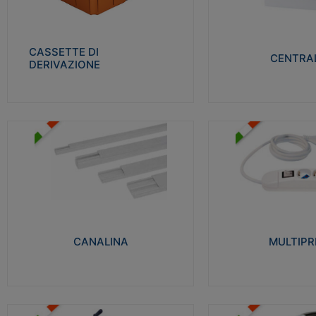
Realizzate in tecnopolimero isolante e non
Realizzati in tecnopolime
propagante la fiamma glow-wire 650° per
propagante la fiamma gl
cassette utilizzo da parete in muratura e
alta resistenza al calore
per pareti in cartongesso
termocompressione con b
CASSETTE DI
CENTRAL
DERIVAZIONE
Visualizza
Visu
MULTIPRESE
CANALINA
Realizzate in termoplasti
Realizzate in tecnopolimero isolante a base
750°C. Costruite secondo
di PVC rigido autoestinguente V0-UL 94.
norme di riferimento CEI
Resistente alla fiamma: Glow-wire 650°C.
protezione: IP20D.
CANALINA
MULTIPR
Visualizza
Visu