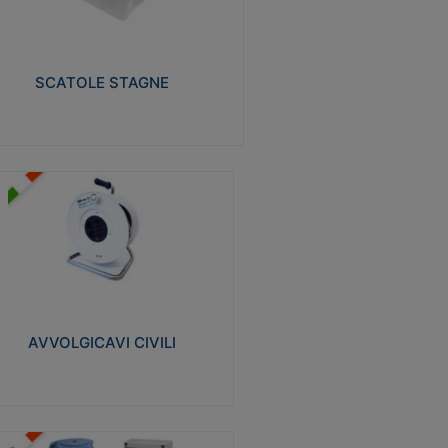
izzate in tecnopolimero isolante e non
pagante la fiamma glow-wire 650° e alta
istenza al calore termocompressione con
a 75°C.
SCATOLE STAGNE
Visualizza
VVOLGICAVI CIVILI
volgicavi domestici realizzati in ABS
ntiurto. Cavo a marchio H05VV-F doppio
olamento. Spina collegata al cavo con
inotti protetti
AVVOLGICAVI CIVILI
Visualizza