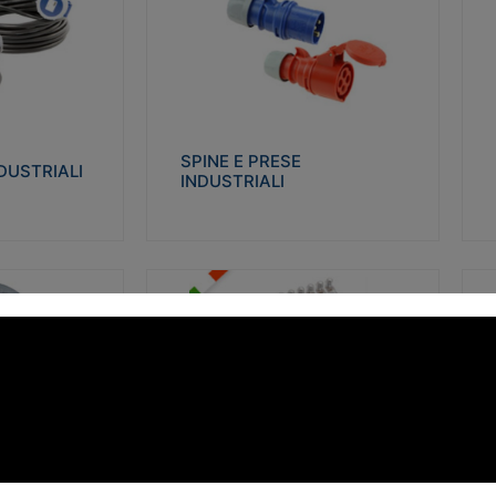
STRIALI
SPINE E PRESE INDUSTRIALI
Q
co glow wire test
Realizzate in termoplastico isolante e non
Re
 le seguenti
propagante la fiamma (Glow wire 650°C e
p
 23-50. Grado di
parti attive 850°C). Resistente agli agenti
El
chimici con particolari in acciaio inox.
gr
SPINE E PRESE
DUSTRIALI
INDUSTRIALI
alizza
Visualizza
FORBOX
S
I morsetti di giunzione unipolari si
At
ro isolante e non
utilizzano nelle cassette di derivazione e in
ca
ow-wire 850°.
tutte le connessioni “volanti” civili e
de
i: IK07-IK 08.
industriali in cui è richiesta praticità di
ny
installazione e sicurezza di connessione.
ERE
FORBOX
alizza
Visualizza