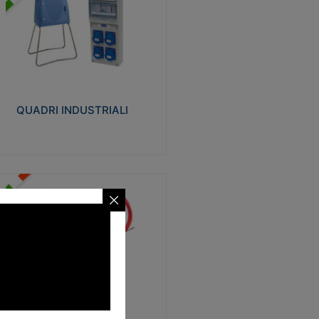
UADRI INDUSTRIALI
alizzati in tecnopolimero isolante e non
ropagante la fiamma Glow-wire 650°.
evata resistenza agli urti: IK08. Colore:
igio RAL 7035.
QUADRI INDUSTRIALI
Visualizza
ONDE
trezzi necessari al trascinamento delle
blature elettriche, dati, fonia, all’interno
lle canaline dedicate. Disponibili in
lon, poliestere, acciaio e fibra di vetro
SONDE
Visualizza