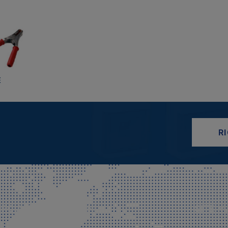
E
R
CIALE E SPEDIZIONI
SITE M