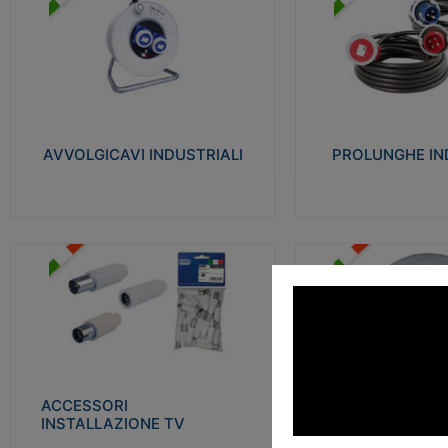
AVVOLGICAVI INDUSTRIALI
PROLUNGHE INDU
Cavo H07RN-F Norme CEI-64-8.
Realizzate in termoplasti
Prese/spine volanti industriali secondo le
750°C. Costruite secondo
norme CEI EN 60309-1. Utilizzo: varie
norme di riferimento CEI
tipologie, anche gravose, collegamento
protezione: IP20D.
mobile.
AVVOLGICAVI INDUSTRIALI
PROLUNGHE IN
Visu
Visualizza
ACCESSORI INSTALLAZIONE
PLAFONIERE
TV
Realizzate in tecnopolime
Realizzate in tecnopolimero isolante e
propagante la fiamma gl
acciaio nichelato per poter garantire una
Elevata resistenza agli urt
schermatura idonea a rendere i segnali TV
protetti dalle emissioni elettromagnetiche.
ACCESSORI
PLAFONI
Visu
INSTALLAZIONE TV
Visualizza