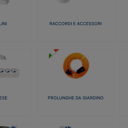
ro isolante e non
Realizzati in ottone e successivamente
Real
ow-wire 650° e
nichelati per conferire una migliore
pro
resistenza alle avverse condizioni
res
ilia 75°C.
ambientali in cui verranno utilizzati.
bili
INI
RACCORDI E ACCESSORI
alizza
Visualizza
PROLUNGHE DA GIARDINO
A
co glow wire test
Realizzate in tecnopolimero isolante
Av
 le seguenti
flessibile e estensibile non propagante la
a
 23-50. Grado di
fiamma slow-wire 750°C. Grado di
is
protezione: IP20
sp
ESE
PROLUNGHE DA GIARDINO
alizza
Visualizza