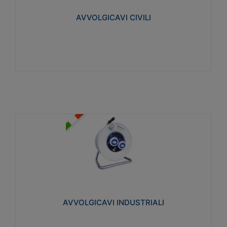
collegata al cavo con spinotti protetti
AVVOLGICAVI CIVILI
Visualizza
AVVOLGICAVI INDUSTRIALI
Cavo H07RN-F Norme CEI-64-8. Prese/spine volanti
industriali secondo le norme CEI EN 60309-1.
Utilizzo: varie tipologie, anche gravose,
collegamento mobile.
AVVOLGICAVI INDUSTRIALI
Visualizza