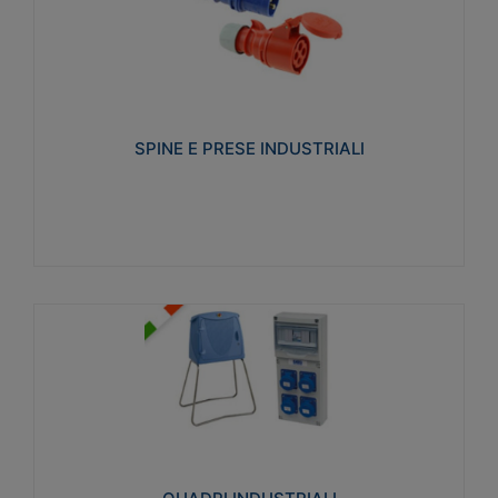
SPINE E PRESE INDUSTRIALI
Realizzate in termoplastico isolante e non
propagante la fiamma (Glow wire 650°C e parti
attive 850°C). Resistente agli agenti chimici con
particolari in acciaio inox.
SPINE E PRESE INDUSTRIALI
Visualizza
QUADRI INDUSTRIALI
Realizzati in tecnopolimero isolante e non
propagante la fiamma Glow-wire 650°. Elevata
resistenza agli urti: IK08. Colore: grigio RAL 7035.