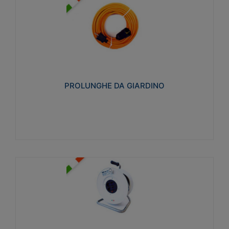
PROLUNGHE DA GIARDINO
Realizzate in tecnopolimero isolante flessibile e
estensibile non propagante la fiamma slow-wire
750°C. Grado di protezione: IP20
PROLUNGHE DA GIARDINO
Visualizza
AVVOLGICAVI CIVILI
Avvolgicavi domestici realizzati in ABS antiurto. Cavo
a marchio H05VV-F doppio isolamento. Spina