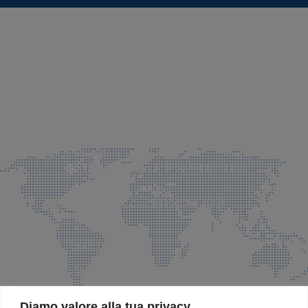
SEDE LEGALE E PRODUZIONE
Via Azzano S. Paolo, 21 Grassobbio (BG)
035 525015
035 335037
info@faeg.it
COMMERCIALE E SPEDIZIONI
Via Padre Elzi, 32 Grassobbio (BG)
035 525015
035 335037
info@faeg.it
SITE MAP
Diamo valore alla tua privacy