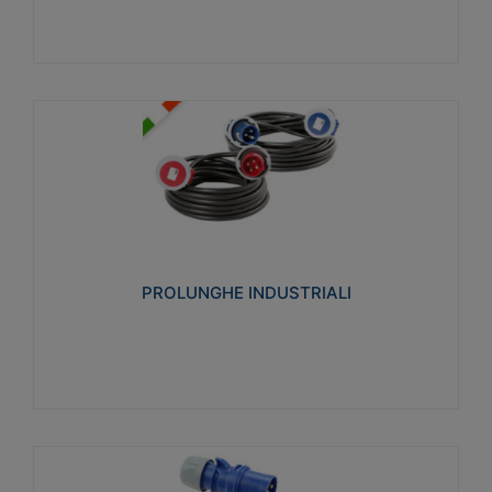
PROLUNGHE INDUSTRIALI
Realizzate in termoplastico glow wire test 750°C.
Costruite secondo le seguenti norme di riferimento
CEI 23-50. Grado di protezione: IP20D.
PROLUNGHE INDUSTRIALI
Visualizza