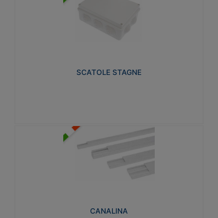
SCATOLE STAGNE
Realizzate in tecnopolimero isolante e non
propagante la fiamma glow-wire 650° e alta
resistenza al calore termocompressione con bilia
75°C.
SCATOLE STAGNE
Visualizza
CANALINA
Realizzate in tecnopolimero isolante a base di PVC
rigido autoestinguente V0-UL 94. Resistente alla
fiamma: Glow-wire 650°C.
CANALINA