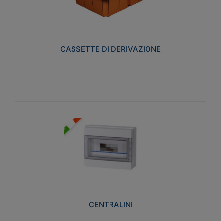
CASSETTE DI DERIVAZIONE
Realizzate in tecnopolimero isolante e non
propagante la fiamma glow-wire 650° per cassette
utilizzo da parete in muratura e per pareti in
cartongesso
CASSETTE DI DERIVAZIONE
Visualizza
CENTRALINI
Realizzati in tecnopolimero isolante e non
propagante la fiamma glow-wire 650° e alta
resistenza al calore termocompressione con bilia
75°C.
CENTRALINI