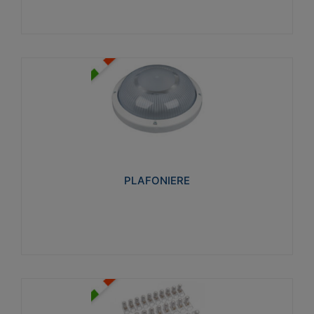
PLAFONIERE
Realizzate in tecnopolimero isolante e non
propagante la fiamma glow-wire 850°. Elevata
resistenza agli urti: IK07-IK 08.
PLAFONIERE
Visualizza