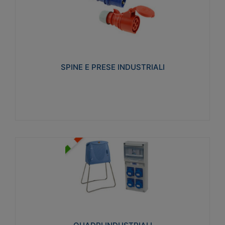
SPINE E PRESE INDUSTRIALI
Realizzate in termoplastico isolante e non
propagante la fiamma (Glow wire 650°C e parti
attive 850°C). Resistente agli agenti chimici con
particolari in acciaio inox.
SPINE E PRESE INDUSTRIALI
Visualizza
QUADRI INDUSTRIALI
Realizzati in tecnopolimero isolante e non
propagante la fiamma Glow-wire 650°. Elevata
resistenza agli urti: IK08. Colore: grigio RAL 7035.