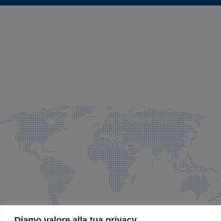
SEDE LEGALE E PRODUZIONE
Via Azzano S. Paolo, 21 Grassobbio (BG)
035 525015
035 335037
info@faeg.it
COMMERCIALE E SPEDIZIONI
Via Padre Elzi, 32 Grassobbio (BG)
035 525015
035 335037
info@faeg.it
SITE MAP
Diamo valore alla tua privacy