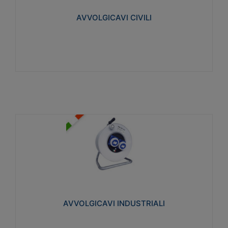
collegata al cavo con spinotti protetti
AVVOLGICAVI CIVILI
Visualizza
AVVOLGICAVI INDUSTRIALI
Cavo H07RN-F Norme CEI-64-8. Prese/spine volanti
industriali secondo le norme CEI EN 60309-1.
Utilizzo: varie tipologie, anche gravose,
collegamento mobile.
AVVOLGICAVI INDUSTRIALI
Visualizza