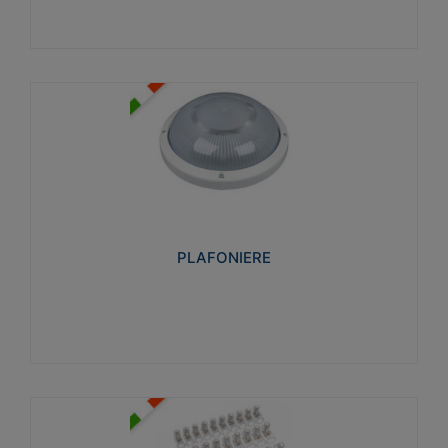
PLAFONIERE
Realizzate in tecnopolimero isolante e non
propagante la fiamma glow-wire 850°. Elevata
resistenza agli urti: IK07-IK 08.
PLAFONIERE
Visualizza