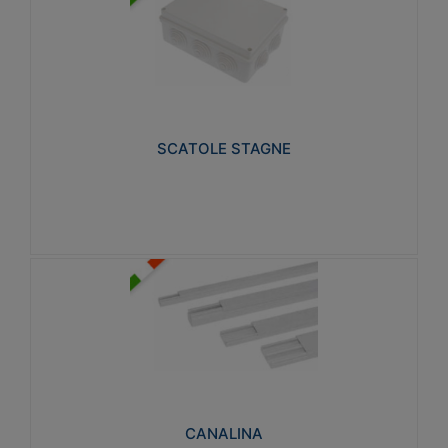
SCATOLE STAGNE
Realizzate in tecnopolimero isolante e non
propagante la fiamma glow-wire 650° e alta
resistenza al calore termocompressione con bilia
75°C.
SCATOLE STAGNE
Visualizza
CANALINA
Realizzate in tecnopolimero isolante a base di PVC
rigido autoestinguente V0-UL 94. Resistente alla
fiamma: Glow-wire 650°C.
CANALINA