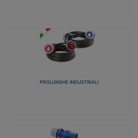
PROLUNGHE INDUSTRIALI
Realizzate in termoplastico glow wire test 750°C.
Costruite secondo le seguenti norme di riferimento
CEI 23-50. Grado di protezione: IP20D.
PROLUNGHE INDUSTRIALI
Visualizza