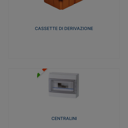
CASSETTE DI DERIVAZIONE
Realizzate in tecnopolimero isolante e non
propagante la fiamma glow-wire 650° per cassette
utilizzo da parete in muratura e per pareti in
cartongesso
CASSETTE DI DERIVAZIONE
Visualizza
CENTRALINI
Realizzati in tecnopolimero isolante e non
propagante la fiamma glow-wire 650° e alta
resistenza al calore termocompressione con bilia
75°C.
CENTRALINI