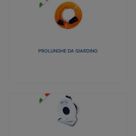
PROLUNGHE DA GIARDINO
Realizzate in tecnopolimero isolante flessibile e
estensibile non propagante la fiamma slow-wire
750°C. Grado di protezione: IP20
PROLUNGHE DA GIARDINO
Visualizza
AVVOLGICAVI CIVILI
Avvolgicavi domestici realizzati in ABS antiurto. Cavo
a marchio H05VV-F doppio isolamento. Spina