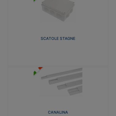
SCATOLE STAGNE
Realizzate in tecnopolimero isolante e non
propagante la fiamma glow-wire 650° e alta
resistenza al calore termocompressione con bilia
75°C.
SCATOLE STAGNE
Visualizza
CANALINA
Realizzate in tecnopolimero isolante a base di PVC
rigido autoestinguente V0-UL 94. Resistente alla
fiamma: Glow-wire 650°C.
CANALINA