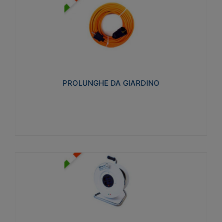
PROLUNGHE DA GIARDINO
Realizzate in tecnopolimero isolante flessibile e
estensibile non propagante la fiamma slow-wire
750°C. Grado di protezione: IP20
PROLUNGHE DA GIARDINO
Visualizza
AVVOLGICAVI CIVILI
Avvolgicavi domestici realizzati in ABS antiurto. Cavo
a marchio H05VV-F doppio isolamento. Spina