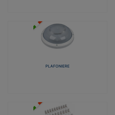
PLAFONIERE
Realizzate in tecnopolimero isolante e non
propagante la fiamma glow-wire 850°. Elevata
resistenza agli urti: IK07-IK 08.
PLAFONIERE
Visualizza