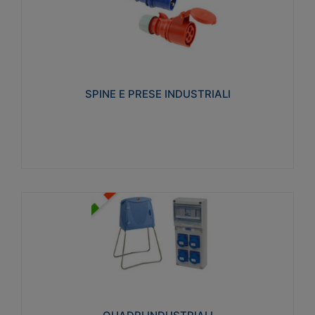
SPINE E PRESE INDUSTRIALI
Realizzate in termoplastico isolante e non
propagante la fiamma (Glow wire 650°C e parti
attive 850°C). Resistente agli agenti chimici con
particolari in acciaio inox.
SPINE E PRESE INDUSTRIALI
Visualizza
QUADRI INDUSTRIALI
Realizzati in tecnopolimero isolante e non
propagante la fiamma Glow-wire 650°. Elevata
resistenza agli urti: IK08. Colore: grigio RAL 7035.