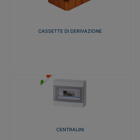
CASSETTE DI DERIVAZIONE
Realizzate in tecnopolimero isolante e non
propagante la fiamma glow-wire 650° per cassette
utilizzo da parete in muratura e per pareti in
cartongesso
CASSETTE DI DERIVAZIONE
Visualizza
CENTRALINI
Realizzati in tecnopolimero isolante e non
propagante la fiamma glow-wire 650° e alta
resistenza al calore termocompressione con bilia
75°C.
CENTRALINI