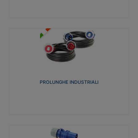
PROLUNGHE INDUSTRIALI
Realizzate in termoplastico glow wire test 750°C.
Costruite secondo le seguenti norme di riferimento
CEI 23-50. Grado di protezione: IP20D.
PROLUNGHE INDUSTRIALI
Visualizza