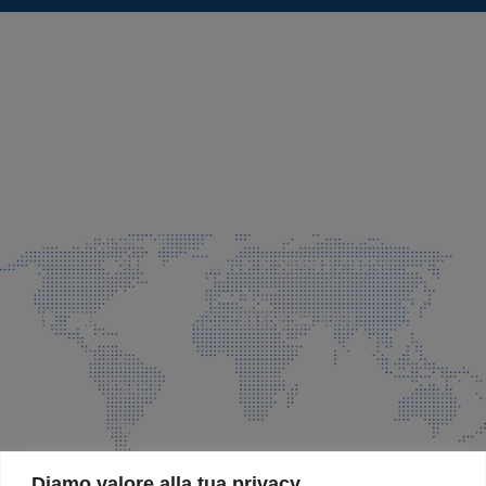
SEDE LEGALE E PRODUZIONE
Via Azzano S. Paolo, 21 Grassobbio (BG)
035 525015
035 335037
info@faeg.it
COMMERCIALE E SPEDIZIONI
Via Padre Elzi, 32 Grassobbio (BG)
035 525015
035 335037
info@faeg.it
SITE MAP
Diamo valore alla tua privacy