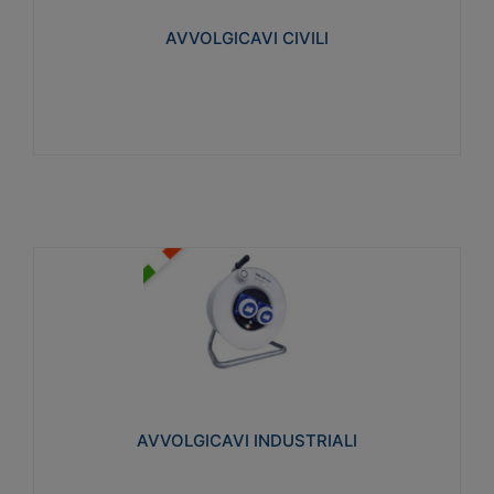
collegata al cavo con spinotti protetti
AVVOLGICAVI CIVILI
Visualizza
AVVOLGICAVI INDUSTRIALI
Cavo H07RN-F Norme CEI-64-8. Prese/spine volanti
industriali secondo le norme CEI EN 60309-1.
Utilizzo: varie tipologie, anche gravose,
collegamento mobile.
AVVOLGICAVI INDUSTRIALI
Visualizza